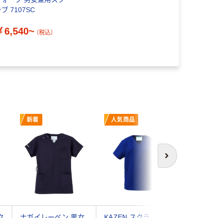
ブ 7107SC
￥6,540~
（税込）
新着
人気商品
次へ
ク
ナガイレーベン 男女
KAZEN スクラブ(男
フィード 