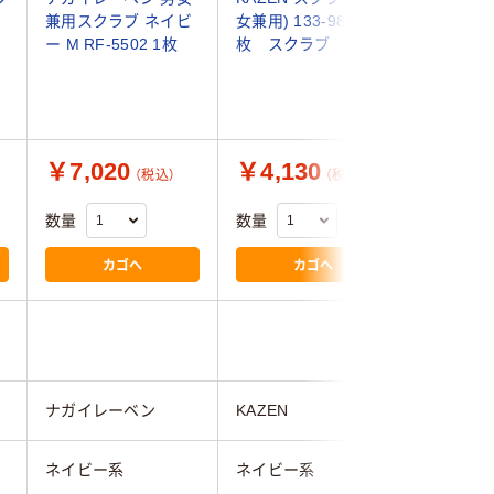
-
兼用スクラブ ネイビ
女兼用) 133-98 L 1
リースク
ー M RF-5502 1枚
枚 スクラブ
ポケット
用)FSC0
ー/L 50
スクラブ
￥7,020
￥4,130
￥1,1
（税込）
（税込）
数量
数量
数量
カゴへ
カゴへ
ナガイレーベン
KAZEN
フィード
ネイビー系
ネイビー系
ネイビー