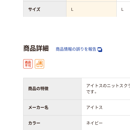
サイズ
L
L
スクラブの着丈
69cm～72cm
スクラブの胸囲
111cm～120cm
商品詳細
商品情報の誤りを報告
スクラブの肩幅
47cm～50cm
スクラブの袖丈
21cm～22cm
アイトスのニットスク
対象
男女兼用
男女
商品の特徴
です。
アスクル商品環境
25
メーカー名
アイトス
スコア
カラー
ネイビー