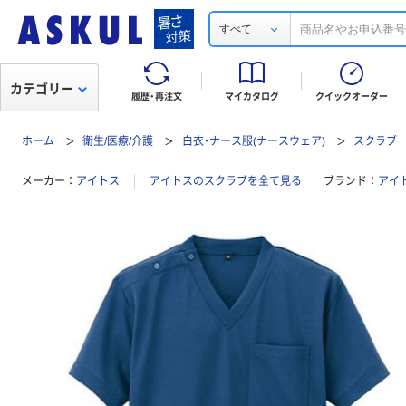
すべて
カテゴリー
履歴・再注文
マイカタログ
クイックオーダー
ホーム
衛生/医療/介護
白衣・ナース服(ナースウェア)
スクラブ
メーカー
アイトス
アイトスのスクラブを全て見る
ブランド
アイ