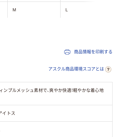
M
L
L
69cm～72cm
101cm～105cm
商品情報を印刷する
43cm～46cm
アスクル商品環境スコアとは
19cm～20cm
ィンプルメッシュ素材で、爽やか快適！軽やかな着心地
男女兼用
男女兼用
アイトス
L