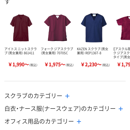
す
8月24日（月）まで
8月24日（月）まで
8月24日（月）
お届け日
数量
数量
数量
カゴへ
カゴへ
カ
アイトス ニットスクラ
フォーク ジアスクラブ
KAZEN スクラブ（男女
【アスクル
ブ（男女兼用） 861411
（男女兼用） 7070SC
兼用） REP136T-8
ク ジアスク
タイプ(男
￥1,990～
￥1,975～
￥2,230～
￥1,7
（税込）
（税込）
（税込）
スクラブのカテゴリー
白衣・ナース服(ナースウェア)のカテゴリー
オフィス用品のカテゴリー