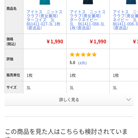
商品名
アイトス ニットス
アイトス ニットス
アイトス ニ
クラブ（男女兼用）
クラブ（男女兼用）
クラブ（男女
ターコイズ 3L
ダークネイビー
ネイビー 3
861411-027-3L 1枚
3L 861411-088-3L
861411-008-
（直送品）
1枚（直送品）
（直送品）
価格
￥1,990
￥1,990
￥1
(税込)
評価
5.0
（
4件
）
1枚
1枚
1枚
販売単位
3L
3L
3L
サイズ
詳しく見る
ターコイズ
ダークネイビー
ネイビー
カラー
お申込番
U590760
U590797
U590741
号
直送品
直送品
直送品
在庫
この商品を見た人はこちらも検討されていま