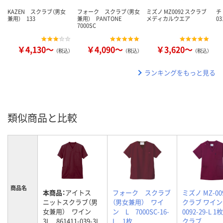
KAZEN スクラブ（男女
フォーク スクラブ（男女
ミズノ MZ0092 スクラブ
チ
兼用） 133
兼用） PANTONE
メディカルウエア
03
7000SC
￥4,130～
￥4,090～
￥3,620～
（税込）
（税込）
（税込）
ランキングをもっと見る
類似商品と比較
商品名
本商品：
アイトス
フォーク スクラブ
ミズノ MZ-00
ニットスクラブ（男
（男女兼用） ワイ
クラブ ワイン L
女兼用） ワイン
ン L 7000SC-16-
0092-29-L 
3L 861411-039-3L
L 1枚
クラブ