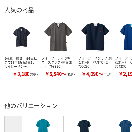
人気の商品
【在庫一掃セール！8/31
フォーク ディッキー
フォーク スクラブ（男
フォーク 
まで】【再検品商品】ナ
ズ スクラブ（男女兼
女兼用） PANTONE
女兼用） P
ガイレーベン…
用） 7033SC
7000SC
7042SC
￥3,180
￥5,540～
￥4,090～
￥2,1
（税込）
（税込）
（税込）
他のバリエーション