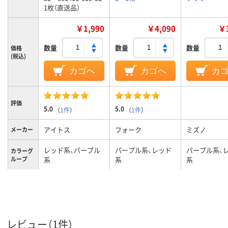
1枚（直送品）
￥1,990
￥4,090
￥3
数量
数量
数量
価格
(税込)
カゴへ
カゴへ
カ
評価
5.0
5.0
（
1件
）
（
1件
）
アイトス
フォーク
ミズノ
メーカー
レッド系、パープル
パープル系、レッド
パープル系、
カラーグ
ループ
系
系
系
3L
L
L
サイズ
男女兼用
男女兼用
男女兼用
対象
レビュー（1件）