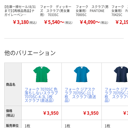
【在庫一掃セール！8/31
フォーク ディッキー
フォーク スクラブ（男
フォーク 
まで】【再検品商品】ナ
ズ スクラブ（男女兼
女兼用） PANTONE
女兼用） P
ガイレーベン…
用） 7033SC
7000SC
7042SC
￥3,180
￥5,540～
￥4,090～
￥2,1
（税込）
（税込）
（税込）
他のバリエーション
商品名
フォーク 7070SC 色
フォーク ジアスク
フォーク ジ
落ちしないスクラブ
ラブ 7070SC-11 1
ラブ 7070SC-7
7070SC-4-3L 1枚
枚 スクラブ（直送
枚 スクラブ
スクラブ（直送品）
品）
品）
価格
￥3,950
￥3,950
￥3
(税込)
1枚
1枚
1枚
販売単位