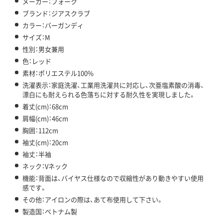
メーカー：フォーク
ブランド：ジアスクラブ
カラー：バーガンディ
サイズ：M
性別：男女兼用
色：レッド
素材：ポリエステル100%
洗濯表示：家庭洗濯、工業用洗濯共に対応し、次亜塩素酸の消毒、
漂白にも耐えられる色落ちに対する耐久性を実現しました。
着丈(cm)：68cm
肩幅(cm)：46cm
胸囲：112cm
袖丈(cm)：20cm
袖丈：半袖
ネック：Vネック
機能：背面は、バイヤス仕様なので収縮性があり動きやすい使用
感です。
その他：アイロンの際は、あて布使用して下さい。
製造国：ベトナム製