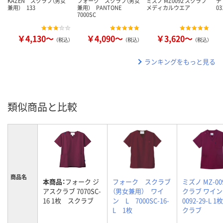
KAZEN スクラブ（男女
フォーク スクラブ（男女
ミズノ MZ0092 スクラブ
チ
兼用） 133
兼用） PANTONE
メディカルウエア
03
7000SC
￥4,130～
￥4,090～
￥3,620～
（税込）
（税込）
（税込）
ランキングをもっと見る
類似商品と比較
商品名
本商品：
フォーク ジ
フォーク スクラブ
ミズノ MZ-00
アスクラブ 7070SC-
（男女兼用） ワイ
クラブ ワイン L
16 1枚 スクラブ
ン L 7000SC-16-
0092-29-L 
L 1枚
クラブ