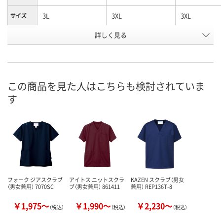
3L
3XL
3XL
サイズ
詳しく見る
グリーン
ターコイズ
ネイビー
カラー
お申込番
U882047
X797928
EK72103
号
直送品
直送品
直送品
在庫
この商品を見た人はこちらも検討されていま
す
8月25日（火）まで
8月25日（火）まで
8月25日（火）
お届け日
数量
数量
数量
カゴへ
カゴへ
カ
フォーク ジアスクラブ
アイトス ニットスクラ
KAZEN スクラブ（男女
（男女兼用） 7070SC
ブ（男女兼用） 861411
兼用） REP136T-8
￥1,975～
￥1,990～
￥2,230～
（税込）
（税込）
（税込）