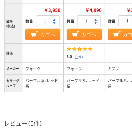
￥3,950
￥4,090
￥3
数量
数量
数量
価格
(税込)
カゴへ
カゴへ
カ
評価
5.0
（
1件
）
フォーク
フォーク
ミズノ
メーカー
パープル系、レッド
パープル系、レッド
パープル系、
カラーグ
ループ
系
系
系
M
L
L
サイズ
ポリエステル100%
素材
レビュー（0件）