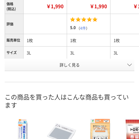
価格
￥1,990
￥1,990
￥1
(税込)
評価
5.0
（
4件
）
1枚
1枚
1枚
販売単位
3L
3L
3L
サイズ
詳しく見る
ターコイズ
ダークネイビー
ネイビー
カラー
お申込番
U590760
U590797
U590741
号
直送品
直送品
直送品
在庫
この商品を買った人はこんな商品も買ってい
ます
8月24日（月）まで
8月24日（月）まで
8月24日（月）
お届け日
数量
数量
数量
カゴへ
カゴへ
カ