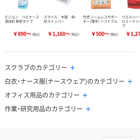
ピジョン ハビナース
スマイル 木製 傘・
竹虎 シームレスサポー
ウエルハー
清拭料 希釈タイプ
杖ストッパー
ター（薄手） ソフトブル
ロミーナハ
プ
￥890～
￥1,160～
￥500～
￥1,2
（税込）
（税込）
（税込）
スクラブのカテゴリー
白衣・ナース服(ナースウェア)のカテゴリー
オフィス用品のカテゴリー
作業・研究用品のカテゴリー