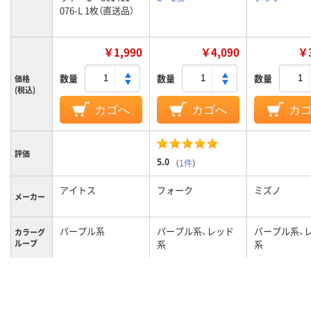
076-L 1枚（直送品）
￥1,990
￥4,090
￥3
数量
数量
数量
価格
(税込)
カゴへ
カゴへ
カ
評価
5.0
（
1件
）
アイトス
フォーク
ミズノ
メーカー
パープル系
パープル系、レッド
パープル系、
カラーグ
ループ
系
系
L
L
L
サイズ
男女兼用
男女兼用
男女兼用
対象