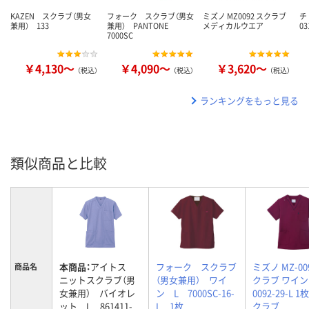
KAZEN スクラブ（男女
フォーク スクラブ（男女
ミズノ MZ0092 スクラブ
チ
兼用） 133
兼用） PANTONE
メディカルウエア
03
7000SC
￥4,130～
￥4,090～
￥3,620～
（税込）
（税込）
（税込）
ランキングをもっと見る
類似商品と比較
本商品：
アイトス
フォーク スクラブ
ミズノ MZ-00
商品名
ニットスクラブ（男
（男女兼用） ワイ
クラブ ワイン L
女兼用） バイオレ
ン L 7000SC-16-
0092-29-L 
ット L 861411-
L 1枚
クラブ