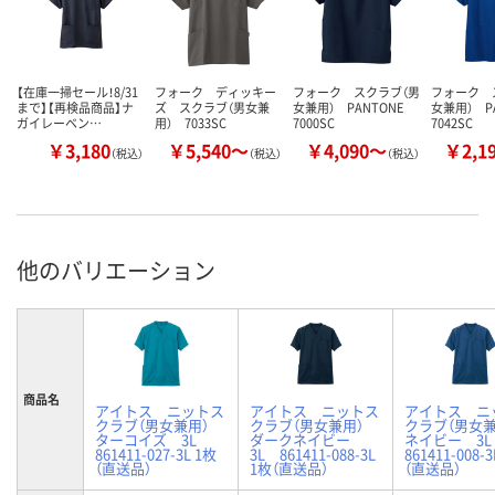
【在庫一掃セール！8/31
フォーク ディッキー
フォーク スクラブ（男
フォーク 
まで】【再検品商品】ナ
ズ スクラブ（男女兼
女兼用） PANTONE
女兼用） P
ガイレーベン…
用） 7033SC
7000SC
7042SC
￥3,180
￥5,540～
￥4,090～
￥2,1
（税込）
（税込）
（税込）
他のバリエーション
商品名
アイトス ニットス
アイトス ニットス
アイトス ニ
クラブ（男女兼用）
クラブ（男女兼用）
クラブ（男女
ターコイズ 3L
ダークネイビー
ネイビー 3
861411-027-3L 1枚
3L 861411-088-3L
861411-008-
（直送品）
1枚（直送品）
（直送品）