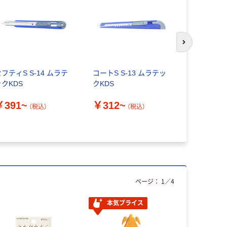
次のスライド
フティS S-14 ムラテ
コートS S-13 ムラテッ
オルファ OL
ックKDS
クKDS
208B 1個 3
￥391~
￥312~
￥450
（税込）
（税込）
（
ページ：
1
／
4
本気プライス
人気商品