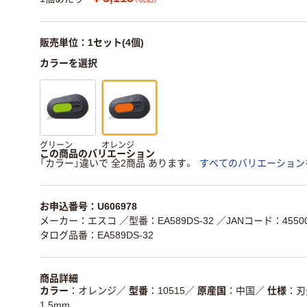
販売単位：1セット(4個)
カラーを選択
グリーン
オレンジ
この商品のバリエーション
「カラー」違いで 全2商品 あります。
すべてのバリエーション
お申込番号：U606978
メーカー：エスコ
／型番：EA589DS-32
／JANコード：45500
タログ品番：EA589DS-32
商品詳細
カラー
オレンジ
／
型番
10515
／
原産国
中国
／
仕様
刃
1.5mm