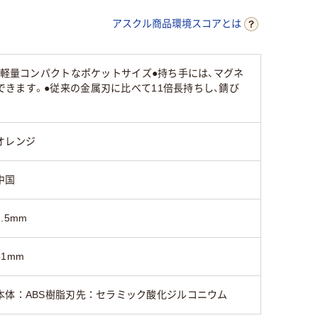
アスクル商品環境スコアとは
●軽量コンパクトなポケットサイズ●持ち手には、マグネ
きます。●従来の金属刃に比べて11倍長持ちし、錆び
オレンジ
中国
1.5mm
61mm
本体：ABS樹脂刃先：セラミック酸化ジルコニウム