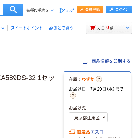
ヘルプ
各種お手続き
0
スイートポイント
あとで買う
カゴ
点
商品情報を印刷する
89DS-32 1セッ
在庫：
わずか
お届け日：7月29日（水）まで
お届け先：
直送品
エスコ