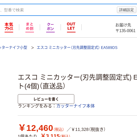
詳細設定
お届け先
〒135-0061
ッターナイフ小型
エスコ ミニカッター（刃先調整固定式） EA589DS
エスコ ミニカッター(刃先調整固定式) EA5
ト(4個)（直送品）
レビューを書く
ランキングをみる
カッターナイフ本体
￥12,460
／￥11,328（税抜き）
（税込）
￥3,115
1個あたり
（税込）