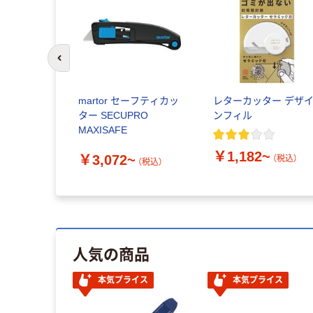
前のスライドへ
ィカル ア
martor セーフティカッ
レターカッター デザ
ィ除菌クロ
ター SECUPRO
ンフィル
MAXISAFE
￥1,182~
￥3,072~
（税込）
（税込）
税込）
人気の商品
本気プライス
本気プライス