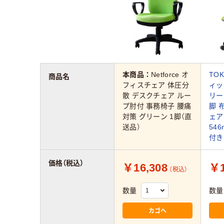
本商品：
Netforce オ
TO
商品名
フィスチェア 体圧分
ィッ
散 デスクチェア ルー
リーン
プ肘付 事務椅子 腰痛
脚 
対策 グリーン 1脚（直
ェア
送品）
54
付き
価格（税込）
￥16,308
￥1
（税込）
数量
数量
カゴへ