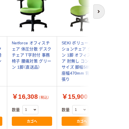
次へ
Netforce オフィスチ
SEKI ボリュームクッ
ナカバヤ
ク
ェア 体圧分散 デスク
ションチェア グリー
ーロッキ
椅
チェア T字肘付 事務
ン 1脚 オフィスチェ
オフィス
ン
椅子 腰痛対策 グリー
ア 肘無し コンパクト
り 肘無
ン 1脚（直送品）
サイズ 脚幅585mm
RZC-N0
座幅470mm 背座：布
張り
￥16,308
￥15,900
￥9,2
（税込）
（税込）
数量
数量
数量
カゴへ
カゴへ