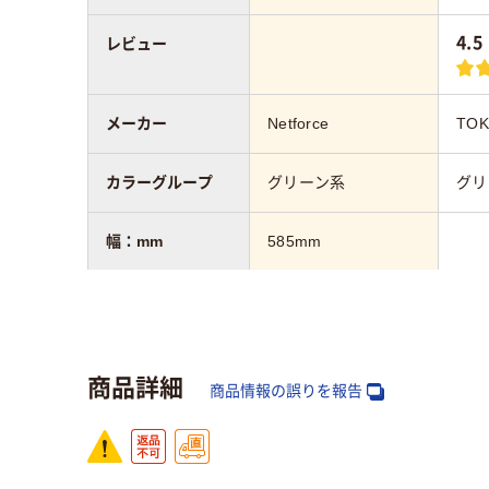
4.5
レビュー
メーカー
Netforce
TOK
カラーグループ
グリーン系
グリ
幅：mm
585mm
高さ：mm
910mm
奥行：mm
680mm
商品詳細
商品情報の誤りを報告
質量
10.4kg
11k