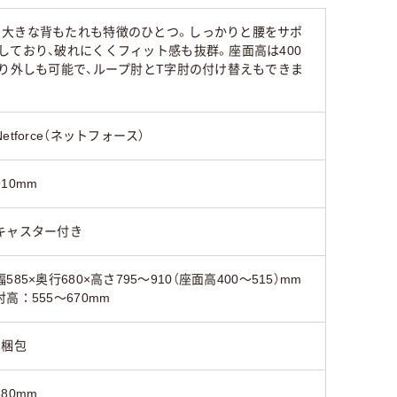
る大きな背もたれも特徴のひとつ。しっかりと腰をサポ
ており、破れにくくフィット感も抜群。座面高は400
取り外しも可能で、ループ肘とT字肘の付け替えもできま
Netforce（ネットフォース）
910mm
キャスター付き
幅585×奥行680×高さ795～910（座面高400～515）mm
肘高：555～670mm
1梱包
680mm