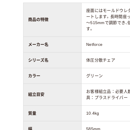
座面にはモールドウレ
ートします。長時間座っ
商品の特徴
～515mmで調節でき
す。
メーカー名
Netforce
シリーズ名
体圧分散チェア
カラー
グリーン
お客様組立品：必要人数
組立目安
具：プラスドライバー
質量
10.4kg
幅
585mm