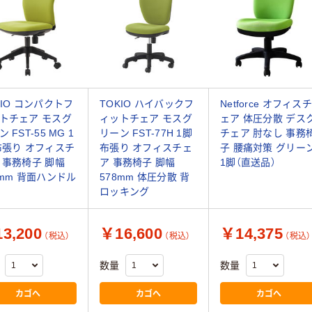
KIO コンパクトフ
TOKIO ハイバックフ
Netforce オフィスチ
トチェア モスグ
ィットチェア モスグ
ェア 体圧分散 デス
 FST-55 MG 1
リーン FST-77H 1脚
チェア 肘なし 事務
布張り オフィスチ
布張り オフィスチェ
子 腰痛対策 グリー
 事務椅子 脚幅
ア 事務椅子 脚幅
1脚（直送品）
6mm 背面ハンドル
578mm 体圧分散 背
ロッキング
3,200
￥16,600
￥14,375
（税込）
（税込）
（税込）
数量
数量
カゴへ
カゴへ
カゴへ