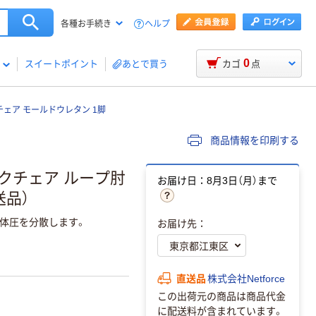
ヘルプ
各種お手続き
0
スイートポイント
あとで買う
カゴ
点
スチェア モールドウレタン 1脚
商品情報を印刷する
デスクチェア ループ肘
お届け日：8月3日（月）まで
送品）
体圧を分散します。
お届け先：
直送品
株式会社Netforce
この出荷元の商品は商品代金
に配送料が含まれています。