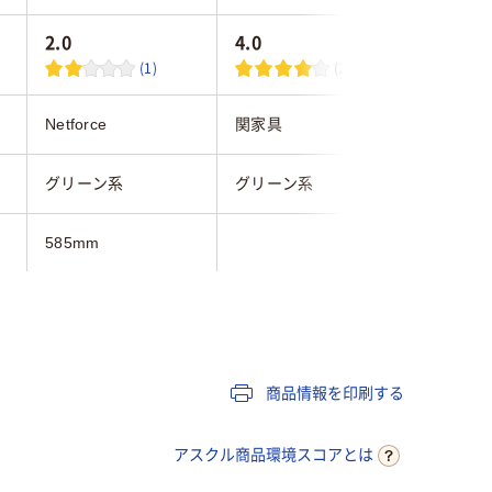
2.0
4.0
4.2
(1)
(2)
Netforce
関家具
ナカバヤ
グリーン系
グリーン系
グリーン
585mm
910mm
680mm
商品情報を印刷する
10.3kg
10kg
7.4kg
アスクル商品環境スコアとは