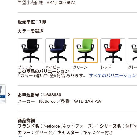
希望小売価格
￥41,800
（税込）
販売単位：1脚
カラーを選択
ブラック
ネイビー
グリーン
レッド
グレ
この商品のバリエーション
「カラー」違いで 全5商品 あります。
すべてのバリエーション
お申込番号：U683680
メーカー：Netforce
／型番：WTB-1AR-AW
商品詳細
ブランド名
Netforce（ネットフォース）
／
シリーズ名
体圧
カラー
グリーン
／
キャスター
キャスター付き