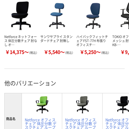
Netforce ネットフォー
サンワサプライ スタン
ハイバックフィットチ
TOKIO 
ス 体圧分散チェア 肘な
ダードチェア 肘無し
ェア FST-77H 布張り
メッシュ 肘
し オ…
オフィスチ…
KB-…
￥14,375～
￥5,540～
￥5,250～
￥9,
（税込）
（税込）
（税込）
他のバリエーション
商品名
Netforce オフィス
Netforce オフィス
Netforce 
チェア 体圧分散 デ
チェア 体圧分散 デ
チェア 体圧分
スクチェア ループ
スクチェア ループ
スクチェア 