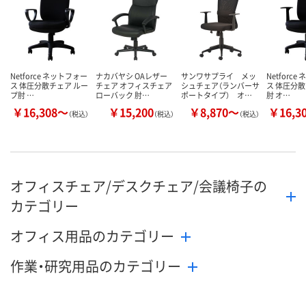
カゴへ
カゴへ
カ
Netforce ネットフォー
ナカバヤシ OAレザー
サンワサプライ メッ
Netforc
ス 体圧分散チェア ルー
チェア オフィスチェア
シュチェア（ランバーサ
ス 体圧分散
プ肘 …
ローバック 肘…
ポートタイプ） オ…
肘 オ…
￥16,308～
￥15,200
￥8,870～
￥16,3
（税込）
（税込）
（税込）
オフィスチェア/デスクチェア/会議椅子の
カテゴリー
オフィス用品のカテゴリー
作業・研究用品のカテゴリー