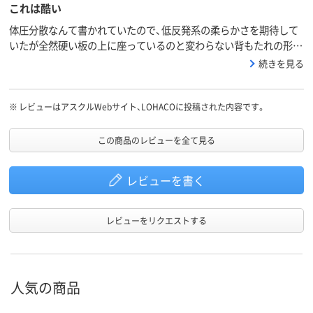
これは酷い
体圧分散なんて書かれていたので、低反発系の柔らかさを期待して
いたが全然硬い板の上に座っているのと変わらない背もたれの形状
が良くない ロッキング機能も簡易的かつ全然倒れない肘かけは低
続きを見る
すぎて肘をかける事が出来ない裏面の作りが雑でがっかりするこの
値段で買う品質ではありません
※
レビューはアスクルWebサイト、LOHACOに投稿された内容です。
この商品のレビューを全て見る
レビューを書く
レビューをリクエストする
人気の商品