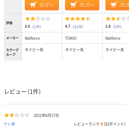
カゴへ
カゴへ
カ
評価
2.0
4.7
2.8
（
1件
）
（
31件
）
（
5件
）
Netforce
TOKIO
Netforce
メーカー
ネイビー系
ネイビー系
ネイビー系
カラーグ
ループ
10.4kg
10kg
9kg
質量
レビュー（1件）
2021年6月17日
ケレ様
レビューランク
B
(52ポイント)