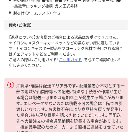
その他商品仕様：●張地:布●キャスター:軽楽キャスター採用●
機能:背ロッキング機構、ガス圧式昇降
肘掛け（アームレスト）：付き
備考（ご注意）
【返品について】お客様のご都合による返品はお受けできません。
ナイロンキャスターはカーペットなどの柔らかい床に適していま
す。ナイロンキャスター製品をフローリング床材で使用される場合
はチェアマットなどをご利用ください。
ご購入の際は、ご利用ガイド「
ご利用ガイド
」を必ずご確認の上、お
申し込みください。
沖縄県・離島は配送エリア外です。配送業者が不可とする一
部の地域や山間部等への配送、特殊な手続きや作業が生じ
る場合は配送不可または追加料金が発生する場合がありま
す。エレベータがないまたは積載不可の場合は１階でお引
渡しとなります。お客様不在により商品持ち戻りが発生し
た場合、持ち戻り費用を請求させていただきます。同配送
先へ大量注文の場合通常納期を延長する場合があります。
一括納品手配のためメーカーより直接ご連絡をさせていた