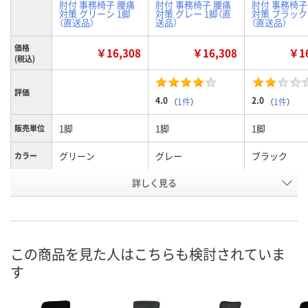
肘付 事務椅子 腰痛
肘付 事務椅子 腰痛
肘付 事務椅子
対策 グリーン 1脚
対策 グレー 1脚（直
対策 ブラック
（直送品）
送品）
（直送品）
価格
￥16,308
￥16,308
￥16
(税込)
評価
4.0
2.0
（
1件
）
（
1件
）
1脚
1脚
1脚
販売単位
グリーン
グレー
ブラック
カラー
お申込番
詳しく見る
U683680
U683777
U683720
号
直送品
直送品
直送品
在庫
8月24日（月）まで
8月24日（月）まで
8月24日（月）
お届け日
この商品を見た人はこちらも検討されていま
す
数量
数量
数量