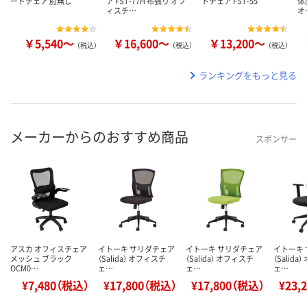
ードチェア 肘無し
ア FST-77H 布張り オフ
トチェア FST-55
体
ィスチ…
オ
￥5,540～
￥16,600～
￥13,200～
（税込）
（税込）
（税込）
ランキングをもっと見る
メーカーからのおすすめ商品
スポンサー
アスカ オフィスチェア
イトーキ サリダチェア
イトーキ サリダチェア
イトーキ
メッシュ ブラック
（Salida） オフィスチ
（Salida） オフィスチ
（Salid
OCM0…
ェ…
ェ…
ェ…
¥7,480（税込）
¥17,800（税込）
¥17,800（税込）
¥23,