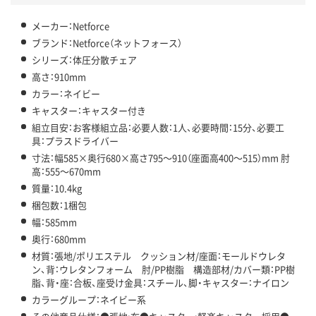
メーカー：Netforce
ブランド：Netforce（ネットフォース）
シリーズ：体圧分散チェア
高さ：910mm
カラー：ネイビー
キャスター：キャスター付き
組立目安：お客様組立品：必要人数：1人、必要時間：15分、必要工
具：プラスドライバー
寸法：幅585×奥行680×高さ795～910（座面高400～515）mm 肘
高：555～670mm
質量：10.4kg
梱包数：1梱包
幅：585mm
奥行：680mm
材質：張地/ポリエステル クッション材/座面：モールドウレタ
ン、背：ウレタンフォーム 肘/PP樹脂 構造部材/カバー類：PP樹
脂、背・座：合板、座受け金具：スチール、脚・キャスター：ナイロン
カラーグループ：ネイビー系