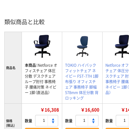
類似商品と比較
本商品：
Netforce オ
TOKIO ハイバック
Netforce 
商品名
フィスチェア 体圧
フィットチェア ネ
チェア 体圧分
分散 デスクチェア
イビー FST-77H 1脚
スクチェア 
ループ肘付 事務椅
布張り オフィスチ
事務椅子 腰
子 腰痛対策 ネイビ
ェア 事務椅子 脚幅
ネイビー 1脚
ー 1脚（直送品）
578mm 体圧分散 背
品）
ロッキング
￥16,308
￥16,600
￥14
数量
数量
数量
価格
(税込)