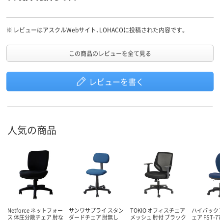
※
レビューはアスクルWebサイト、LOHACOに投稿された内容です。
この商品のレビューを全て見る
レビューを書く
人気の商品
Netforce ネットフォー
サンワサプライ スタン
TOKIO オフィスチェア
ハイバック
ス 体圧分散チェア 肘な
ダードチェア 肘無し
メッシュ 肘付 ブラック
ェア FST-