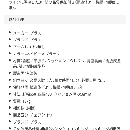
ラインに準拠した3年間の品質保証付き（構造体3年、機構・可動部2
年）。
商品仕様
メーカー：プラス
ブランド：プラス
アームレスト：無し
カラー：ネイビー×ブラック
材質：背座／布張り、クッション／ウレタン、背座裏面／樹脂成型
品、脚／樹脂成型品
製造国：台湾製
組立目安：必要人数：1人、組立時間：15分、必要工具：なし
保証期間：構造体／3年、機構・可動部／2年
寸法：脚幅658、座幅480、クッション厚み58mm
質量：13kg
梱包数：1梱包
商品区分：チェア（本体）
ブランド：プラス
その他商品仕様：●機能：シンクロロッキング、ロッキング初期固