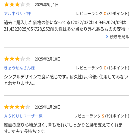
2025年5月1日
アル中パリピ様
レビューランク
C
(39ポイント)
過去に購入した価格の倍になってる！2022/03は14,9462024/09は
21,4322025/05で28,952耐久性は多少当たり外れあるものの安物よ
りは全然良いですもう安くて良い商品ではなく価格相当の商品かな
続きを見る
2025年2月10日
きょうせんさん様
レビューランク
C
(13ポイント)
シンプルデザインで良い感じです。耐久性は、今後、使用してみない
とわかりません。
2025年1月20日
ＡＳＫＵＬユーザー様
レビューランク
S
(791ポイント)
座面の座り心地が良く、背もたれがしっかりと腰を支えてくれま
す。丈夫で長持ちです。