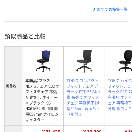
おすすめ特集一覧
類似商品と比較
本商品：
プラス
TOKIO コンパクト
TOKIO ハイ
NEXISチェア C02 オ
フィットチェア ブ
フィットチェ
商品名
フィスチェア 布張
ラック FST-55 BK 1
ラック FST-7
り 肘無し ネイビー
脚 布張り オフィス
布張り オフ
×ブラック KC-
チェア 事務椅子 脚
ェア 事務椅子
NX616SL BL 1脚 脚
幅546mm 背面ハン
分散 背ロッ
幅658mm ナイロン
ドル付き
キャスター
￥31,420
￥13,200
￥16