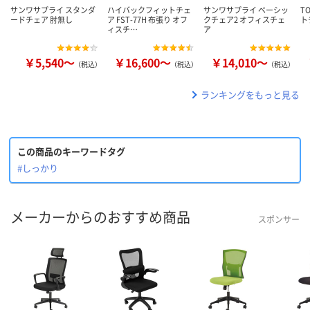
サンワサプライ スタンダ
ハイバックフィットチェ
サンワサプライ ベーシッ
T
ードチェア 肘無し
ア FST-77H 布張り オフ
クチェア2 オフィスチェ
ト
ィスチ…
ア
￥5,540～
￥16,600～
￥14,010～
（税込）
（税込）
（税込）
ランキングをもっと見る
この商品のキーワードタグ
#しっかり
メーカーからのおすすめ商品
スポンサー