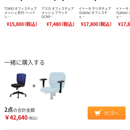
TOKIO オフィスチェア
アスカ オフィスチェア
イトーキ サリダチェア
イトーキ
メッシュ 肘付・ヘッド
メッシュ ブラック
（Salida） オフィスチ
（Salid
レ…
OCM0…
ェ…
ェ…
¥15,800（税込）
¥7,480（税込）
¥17,800（税込）
¥17,
一緒に購入する
2点
の合計金額
カゴへ
￥42,640
（税込）