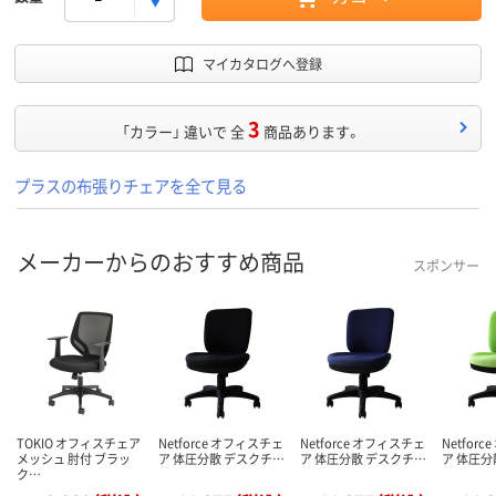
マイカタログへ登録
3
「カラー」 違いで 全
商品あります。
プラスの布張りチェアを全て見る
メーカーからのおすすめ商品
スポンサー
TOKIO オフィスチェア
Netforce オフィスチェ
Netforce オフィスチェ
Netfor
メッシュ 肘付 ブラッ
ア 体圧分散 デスクチ…
ア 体圧分散 デスクチ…
ア 体圧分
ク…