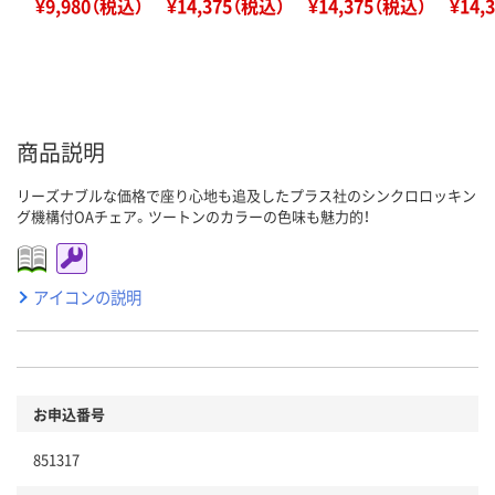
¥9,980（税込）
¥14,375（税込）
¥14,375（税込）
¥14,
商品説明
リーズナブルな価格で座り心地も追及したプラス社のシンクロロッキン
グ機構付OAチェア。ツートンのカラーの色味も魅力的！
アイコンの説明
お申込番号
851317