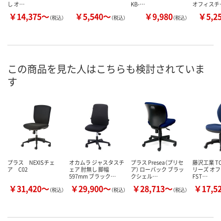
し オ…
KB-…
オフィスチ
￥14,375～
￥5,540～
￥9,980
￥5,2
（税込）
（税込）
（税込）
この商品を見た人はこちらも検討されていま
す
プラス NEXISチェ
オカムラ ジャスタスチ
プラス Presea（プリセ
藤沢工業 TO
ア C02
ェア 肘無し 脚幅
ア） ローバック ブラッ
リーズ オ
597mm ブラック…
クシェル…
FST…
￥31,420～
￥29,900～
￥28,713～
￥17,5
（税込）
（税込）
（税込）