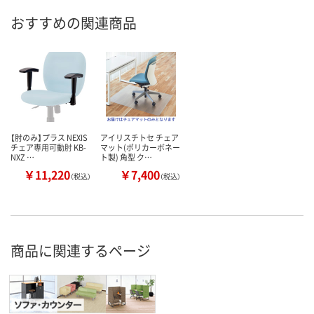
おすすめの関連商品
【肘のみ】プラス NEXIS
アイリスチトセ チェア
チェア専用可動肘 KB-
マット(ポリカーボネー
NXZ …
ト製) 角型 ク…
￥11,220
￥7,400
（税込）
（税込）
商品に関連するページ