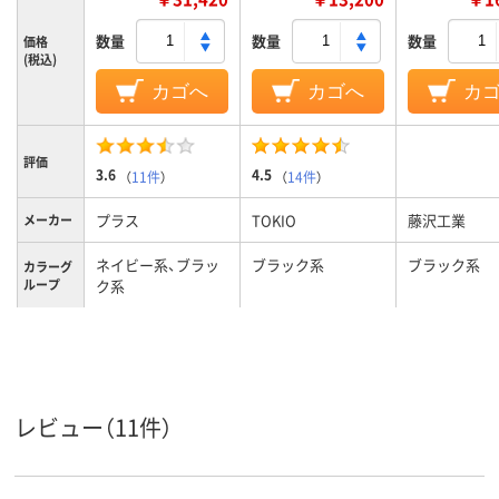
数量
数量
数量
価格
(税込)
カゴへ
カゴへ
カ
評価
3.6
4.5
（
11件
）
（
14件
）
プラス
TOKIO
藤沢工業
メーカー
ネイビー系、ブラッ
ブラック系
ブラック系
カラーグ
ループ
ク系
13kg
質量
レビュー（11件）