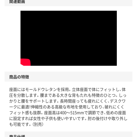
関連動画
商品の特徴
座面にはモールドウレタンを採用。立体座面で体にフィットし、体
圧を分散します。腰まである大きな背もたれも特徴のひとつ。しっ
かりと腰をサポートします。長時間座っても疲れにくく、デスクワ
ークに最適！伸縮性のある高級な布地を使用しており、破れにくく
フィット感も抜群。座面高は400～515mmで調節でき、低めの座面
に設定すれば女性や子供も使いやすいです。肘の後付けや取り外し
も可能です。（別売）
商品仕様