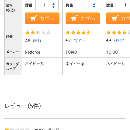
数量
数量
数量
価格
(税込)
カゴへ
カゴへ
カ
評価
2.8
4.7
4.4
（
5件
）
（
31件
）
（
16件
）
Netforce
TOKIO
TOKIO
メーカー
ネイビー系
ネイビー系
ネイビー系
カラーグ
ループ
9kg
10kg
11kg
質量
レビュー（5件）
2026年1月21日