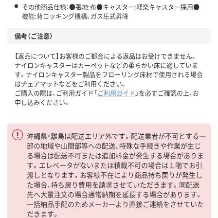
その他商品仕様：●張地:布●キャスター:軽楽キャスター採用●
機能:背ロッキング機構、ガス圧式昇降
備考（ご注意）
【返品について】お客様のご都合による返品はお受けできません。
ナイロンキャスターはカーペットなどの柔らかい床に適していま
す。ナイロンキャスター製品をフローリング床材で使用される場合
はチェアマットなどをご利用ください。
ご購入の際は、ご利用ガイド「
ご利用ガイド
」を必ずご確認の上、お
申し込みください。
沖縄県・離島は配送エリア外です。配送業者が不可とする一
部の地域や山間部等への配送、特殊な手続きや作業が生じ
る場合は配送不可または追加料金が発生する場合がありま
す。エレベータがないまたは積載不可の場合は１階でお引
渡しとなります。お客様不在により商品持ち戻りが発生し
た場合、持ち戻り費用を請求させていただきます。同配送
先へ大量注文の場合通常納期を延長する場合があります。
一括納品手配のためメーカーより直接ご連絡をさせていた
だきます。