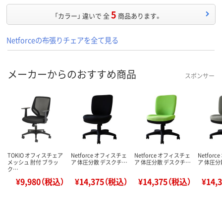
5
「カラー」 違いで 全
商品あります。
Netforceの布張りチェアを全て見る
メーカーからのおすすめ商品
スポンサー
TOKIO オフィスチェア
Netforce オフィスチェ
Netforce オフィスチェ
Netfor
メッシュ 肘付 ブラッ
ア 体圧分散 デスクチ…
ア 体圧分散 デスクチ…
ア 体圧分
ク…
¥9,980（税込）
¥14,375（税込）
¥14,375（税込）
¥14,