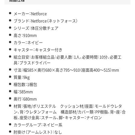
メーカー：Netforce
ブランド：Netforce（ネットフォース）
シリーズ：体圧分散チェア
高さ：910mm
カラー：ネイビー
キャスター：キャスター付き
組立目安：お客様組立品：必要人数：1人、必要時間：10分、必要工
具：プラスドライバー
寸法：幅585×奥行680×高さ795～910（座面高400～515）mm
質量：9kg
梱包数：1梱包
幅：585mm
奥行：680mm
材質：張地/ポリエステル クッション材/座面：モールドウレタ
ン、背：ウレタンフォーム 構造部材/カバー類：PP樹脂、背・座：合
板、座受け金具：スチール、脚・キャスター：ナイロン
カラーグループ：ネイビー系
肘掛け（アームレスト）：なし