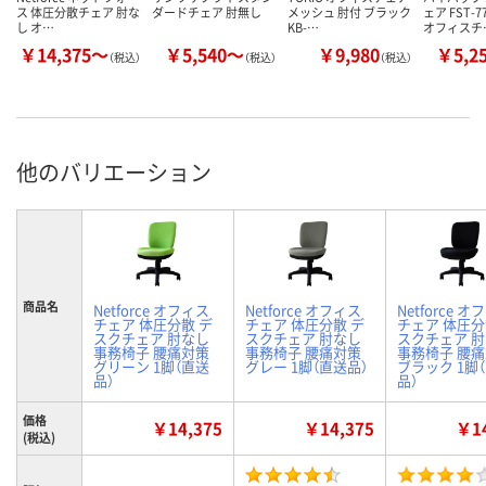
ス 体圧分散チェア 肘な
ダードチェア 肘無し
メッシュ 肘付 ブラック
ェア FST-
し オ…
KB-…
オフィスチ
￥14,375～
￥5,540～
￥9,980
￥5,2
（税込）
（税込）
（税込）
他のバリエーション
商品名
Netforce オフィス
Netforce オフィス
Netforce 
チェア 体圧分散 デ
チェア 体圧分散 デ
チェア 体圧分
スクチェア 肘なし
スクチェア 肘なし
スクチェア 
事務椅子 腰痛対策
事務椅子 腰痛対策
事務椅子 腰
グリーン 1脚（直送
グレー 1脚（直送品）
ブラック 1脚
品）
品）
価格
￥14,375
￥14,375
￥14
(税込)