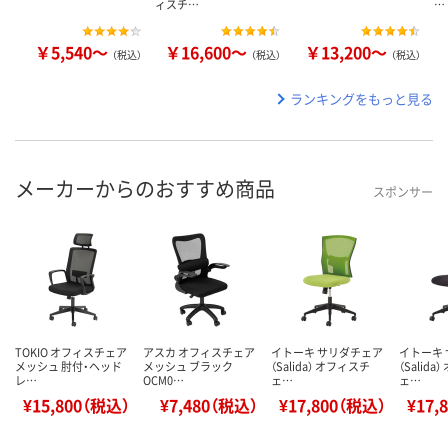
ィスチ…
…
￥5,540～
￥16,600～
￥13,200～
（税込）
（税込）
（税込）
ランキングをもっと見る
メーカーからのおすすめ商品
スポンサー
TOKIO オフィスチェア
アスカ オフィスチェア
イトーキ サリダチェア
イトーキ
メッシュ 肘付・ヘッド
メッシュ ブラック
（Salida） オフィスチ
（Salid
レ…
OCM0…
ェ…
ェ…
¥15,800（税込）
¥7,480（税込）
¥17,800（税込）
¥17,