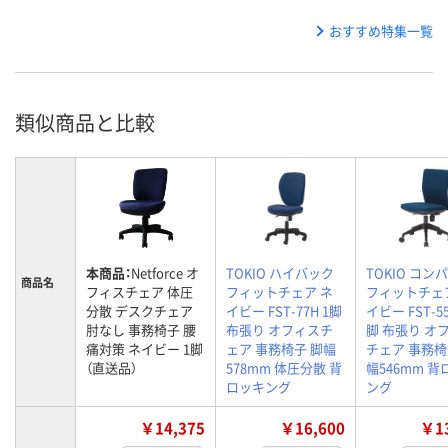
おすすめ特集一覧
類似商品と比較
本商品：
Netforce オ
TOKIO ハイバック
TOKIO コン
商品名
フィスチェア 体圧
フィットチェア ネ
フィットチェ
分散 デスクチェア
イビー FST-77H 1脚
イビー FST-55
肘なし 事務椅子 腰
布張り オフィスチ
脚 布張り オ
痛対策 ネイビー 1脚
ェア 事務椅子 脚幅
チェア 事務椅
（直送品）
578mm 体圧分散 背
幅546mm 
ロッキング
ング
￥14,375
￥16,600
￥13