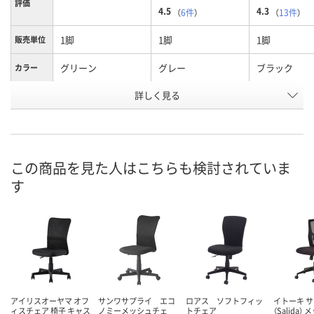
評価
4.5
4.3
（
6件
）
（
13件
）
1脚
1脚
1脚
販売単位
グリーン
グレー
ブラック
カラー
お申込番
詳しく見る
U683688
U683708
U683815
号
直送品
直送品
直送品
在庫
8月24日（月）まで
8月24日（月）まで
8月24日（月）
お届け日
この商品を見た人はこちらも検討されていま
す
数量
数量
数量
カゴへ
カゴへ
カ
アイリスオーヤマ オフ
サンワサプライ エコ
ロアス ソフトフィッ
イトーキ 
ィスチェア 椅子 キャス
ノミーメッシュチェ
トチェア
（Salida