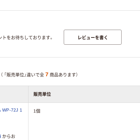
レビューを書く
ントをお待ちしております。
7
（ 「販売単位」違いで全
商品あります）
販売単位
P-72J 1
1個
４
からお