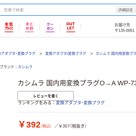
詳細設定
お届け先
〒135-0061
換アダプタ・変換プラグ
変換アダプタ/変換プラグ
カシムラ 国内用変換プラ
ブランド
カシムラ
カシムラ 国内用変換プラグO→A WP-73
レビューを書く
ランキングをみる
変換アダプタ・変換プラグ
￥392
／￥357（税抜き）
（税込）