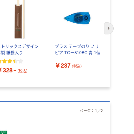
次のスライド
ストリックスデザイン
プラス テープのり ノリ
海外用電源
木製 紙袋入り
ピア TGー510BC 青 1個
ト ヤザワ
ョン
￥237
（税込）
￥328~
￥179~
（税込）
ページ：
1
／
2