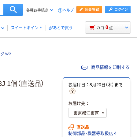
ヘルプ
各種お手続き
0
スイートポイント
あとで買う
カゴ
点
グ WP
商品情報を印刷する
J 1個（直送品）
お届け日：8月20日（木）まで
お届け先：
直送品
制御部品・機器等取扱店４