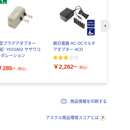
次のスライド
L型プラグアダプター
朝日電器 AC-DCマルチ
サンワサプ
縦） Y02SA02 ヤザワコ
アダプター ACD
用マルチタ
ーポレーション
換アダプタ 
￥2,262~
￥285~
￥930~
（税込）
（税込）
商品情報を印刷する
アスクル商品環境スコアとは