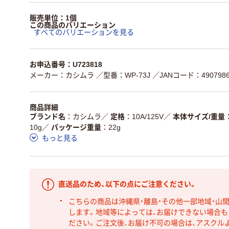
販売単位：1個
この商品のバリエーション
すべてのバリエーションを見る
お申込番号：U723818
メーカー：カシムラ
／型番：WP-73J
／JANコード：4907986
商品詳細
ブランド名
カシムラ
／
定格
10A/125V
／
本体サイズ/重量
10g
／
パッケージ重量
22g
もっと見る
直送品のため、以下の点にご注意ください。
こちらの商品は沖縄県・離島・その他一部地域・山
します。地域等によっては、お届けできない場合
ださい。ご注文後、お届け不可の場合は、アスクル