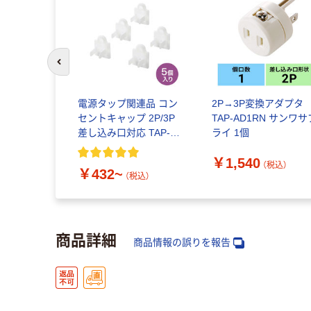
前のスライドへ
電源タップ関連品 コン
2P→3P変換アダプタ
セントキャップ 2P/3P
TAP-AD1RN サンワサ
差し込み口対応 TAP-
ライ 1個
CAPMULT サンワサプ
￥1,540
ライ
（税込）
￥432~
（税込）
商品詳細
商品情報の誤りを報告