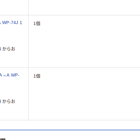
P-74J 1
1個
４
からお
→A WP-
1個
４
からお