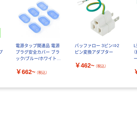
電源タップ関連品 電源
バッファロー 3ピン⇒2
プ
プラグ安全カバー ブラ
ピン変換アダプター
（
ック/ブルー/ホワイト
￥462~
TAP-PSC サンワサプラ
（税込）
￥662~
イ
（税込）