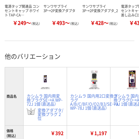
電源タップ関連品 コン
サンワサプライ
サンワサプライ
電源タップ
セントキャップ ホワイ
3P→2P変換アダプタ
3P→2P変換アダプタ_2
セントキャッ
ト TAP-CA…
差し込み口
￥249～
￥493～
￥428～
￥4
（税込）
（税込）
（税込）
他のバリエーション
カシムラ 国内用変
カシムラ 国内用2口変換プ
カシムラ 国
商品名
換プラグSE→A WP-
ラグ
換プラグO→A 
72J 1個（直送品）
A/B/C/BF/O/O2/B3/SE→A
73J 1個（直送
WP-78J 1個（直送品）
変換アダプタ/
変換プラグ 2
位
価格
￥392
￥1,197
(税込)