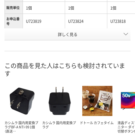
1個
1個
1個
販売単位
お申込番
U723819
U723824
U723818
号
詳しく見る
直送品
直送品
直送品
在庫
9月3日（木）まで
9月3日（木）まで
9月3日（木）ま
お届け日
数量
数量
数量
この商品を見た人はこちらも検討されていま
す
カゴへ
カゴへ
カ
カシムラ 国内用変換プ
カシムラ 国内用変換プ
ドトール カフェタイム
液晶ディス
ラグBF-A NTI-99 1個
ラグ
ニター ダ
（直送…
切替ボタン