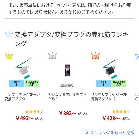
また、販売単位における「セット」表記は、箱でのお届けをお約束
するものではありません。あらかじめご了承ください。
変換アダプタ/変換プラグの売れ筋ランキ
ング
サンワサプライ 3P→2P
カシムラ 国内用変換プラ
サンワサプライ 3P→2P
L
変換アダプタ
グ WP
変換アダプタ_2
Y
ー
￥392～
（税込）
￥493～
￥428～
（税込）
（税込）
ランキングをもっと見る