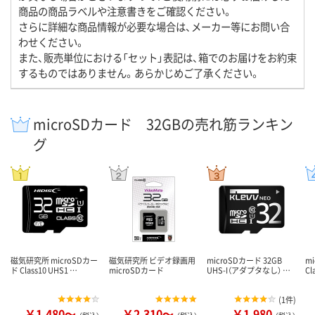
商品の商品ラベルや注意書きをご確認ください。
さらに詳細な商品情報が必要な場合は、メーカー等にお問い合
わせください。
また、販売単位における「セット」表記は、箱でのお届けをお約束
するものではありません。あらかじめご了承ください。
microSDカード 32GBの売れ筋ランキン
グ
磁気研究所 microSDカー
磁気研究所 ビデオ録画用
microSDカード 32GB
m
ド Class10 UHS1 …
microSDカード
UHS-I（アダプタなし） …
Cl
(
1件
)
￥1,480～
￥2,310～
￥1,980