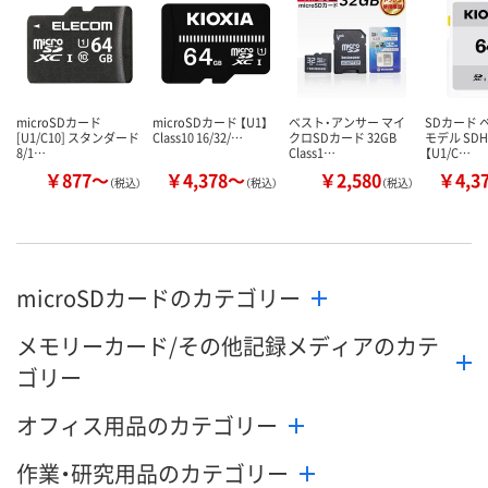
microSDカード
microSDカード 【U1】
ベスト・アンサー マイ
SDカード 
[U1/C10] スタンダード
Class10 16/32/…
クロSDカード 32GB
モデル SDH
8/1…
Class1…
【U1/C…
￥877～
￥4,378～
￥2,580
￥4,3
（税込）
（税込）
（税込）
microSDカードのカテゴリー
メモリーカード/その他記録メディアのカテ
ゴリー
オフィス用品のカテゴリー
作業・研究用品のカテゴリー