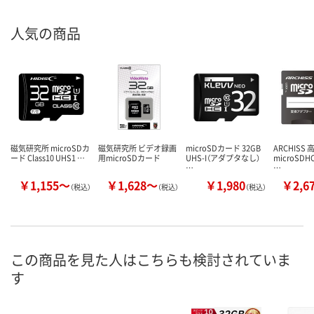
人気の商品
磁気研究所 microSDカ
磁気研究所 ビデオ録画
microSDカード 32GB
ARCHISS
ード Class10 UHS1 …
用microSDカード
UHS-I（アダプタなし）
microSDHC
…
…
￥1,155～
￥1,628～
￥1,980
￥2,6
（税込）
（税込）
（税込）
この商品を見た人はこちらも検討されていま
す