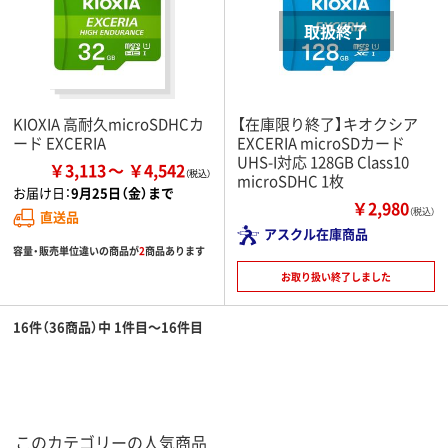
KIOXIA 高耐久microSDHCカ
【在庫限り終了】キオクシア
ード EXCERIA
EXCERIA microSDカード
UHS-I対応 128GB Class10
￥3,113
￥4,542
microSDHC 1枚
お届け日：
9月25日（金）まで
￥2,980
（税込）
直送品
アスクル在庫商品
容量・販売単位違いの商品が
2
商品あります
お取り扱い終了しました
16件（36商品）中 1件目～16件目
このカテゴリーの人気商品