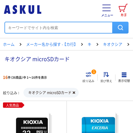
カゴ
メニュー
ホーム
メーカー名から探す - 【カ行】
キ
キオクシア
キオクシア microSDカード
1
16
件（36商品）中 1～16件を表示
表示切替
絞り込み
並び替え
キオクシア microSDカード
絞り込み
人気商品