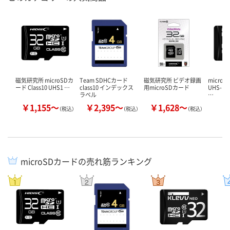
磁気研究所 microSDカ
Team SDHCカード
磁気研究所 ビデオ録画
microS
ード Class10 UHS1 …
class10 インデックス
用microSDカード
UHS-I
ラベル
…
￥1,155～
￥2,395～
￥1,628～
￥
（税込）
（税込）
（税込）
microSDカードの売れ筋ランキング