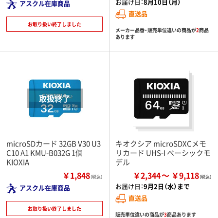
お届け日：
8月10日（月）
アスクル在庫商品
直送品
お取り扱い終了しました
メーカー品番・販売単位違いの商品が
2
商品
あります
microSDカード 32GB V30 U3
キオクシア microSDXCメモ
C10 A1 KMU-B032G 1個
リカード UHS-I ベーシックモ
KIOXIA
デル
￥1,848
￥2,344
￥9,118
（税込）
お届け日：
9月2日（水）まで
アスクル在庫商品
直送品
お取り扱い終了しました
販売単位違いの商品が
3
商品あります