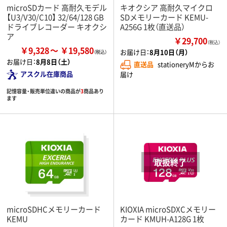
microSDカード 高耐久モデル
キオクシア 高耐久マイクロ
【U3/V30/C10】 32/64/128 GB
SDメモリーカード KEMU-
ドライブレコーダー キオクシ
A256G 1枚（直送品）
ア
￥29,700
（税込）
￥9,328
￥19,580
お届け日：
8月10日（月）
お届け日：
8月8日（土）
直送品
stationeryMからお
アスクル在庫商品
届け
記憶容量・販売単位違いの商品が
3
商品あり
ます
microSDHCメモリーカード
KIOXIA microSDXCメモリー
KEMU
カード KMUH-A128G 1枚