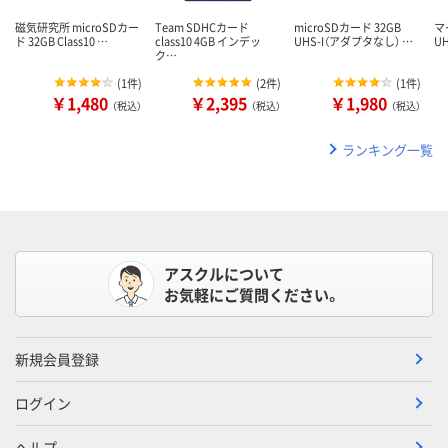
磁気研究所 microSDカー
Team SDHCカード
microSDカード 32GB
マ
ド 32GB Class10 …
class10 4GB インデッ
UHS-I（アダプタなし） …
U
ク…
(
1件
)
(
2件
)
(
1件
)
￥1,480
￥2,395
￥1,980
（税込）
（税込）
（税込）
ランキング一覧
アスクルについて
お気軽にご質問ください。
新規会員登録
ログイン
ヘルプ