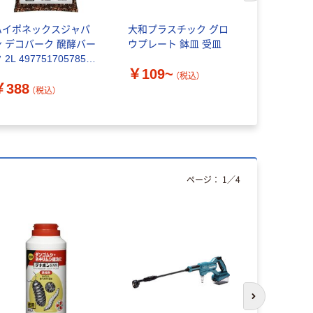
ハイポネックスジャパ
大和プラスチック グロ
オールシー
ン デコバーク 醗酵バー
ウプレート 鉢皿 受皿
レート チ
 2L 4977517057857
￥109~
1個（直送品）
（税込）
￥1,060
￥388
（税込）
ページ：
1
／
4
次のスライド