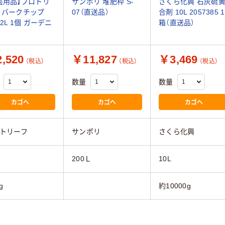
芸用品】プロトリ
サンポリ 堆肥枠 S-
さくら化興 石灰硫
 バークチップ
07（直送品）
合剤 10L 2057385 1
12L 1個 ガーデニ
箱（直送品）
,520
￥11,827
￥3,469
（税込）
（税込）
（税込）
数量
数量
カゴへ
カゴへ
カゴへ
トリーフ
サンポリ
さくら化興
200Ｌ
10L
g
約10000g