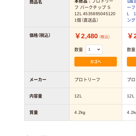
本商品：
プロトリー
【園
商品名
フ バークチップ S
ーフ
12L 4535885045120
L 
1個（直送品）
ング
￥2,480
￥2
価格（税込）
（税込）
数量
数量
カゴへ
メーカー
プロトリーフ
プロ
内容量
12L
12L
質量
4.2kg
4.2k