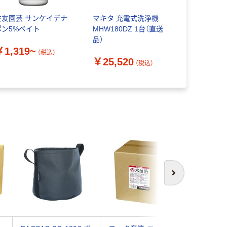
住友園芸 サンケイデナ
マキタ 充電式洗浄機
グリーンパ
ポン5%ベイト
MHW180DZ 1台（直送
子 キャス
品）
台車 園芸
￥1,319~
（税込）
￥25,520
￥1,730
（税込）
次へ