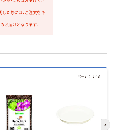
・返品・交換はお受けでき
明した際には、ご注文をキ
第のお届けとなります。
ページ：
1
／
3
本気プ
次のスライド