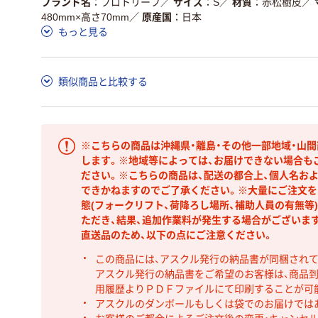
ブランド名
プロトリーフ
／
サイズ
S
／
材質
赤松樹皮
／
480mm×高さ70mm
／
原産国
日本
もっと見る
類似商品と比較する
※こちらの商品は沖縄県・離島・その他一部地域・山
します。※地域等によっては、お届けできない場合も
ださい。※こちらの商品は、配送の都合上、個人名お
できかねますのでご了承ください。※大量にご注文を
態(フォークリフト、荷降ろし場所、補助人員の有無等
ただき、結果、追加作業料が発生する場合がございま
直送品のため、以下の点にご注意ください。
この商品には、アスクル発行の納品書が同梱され
アスクル発行の納品書をご希望のお客様は、商品到
用履歴よりＰＤＦファイルにて印刷することが可
アスクルのダンボールもしくは袋でのお届けでは