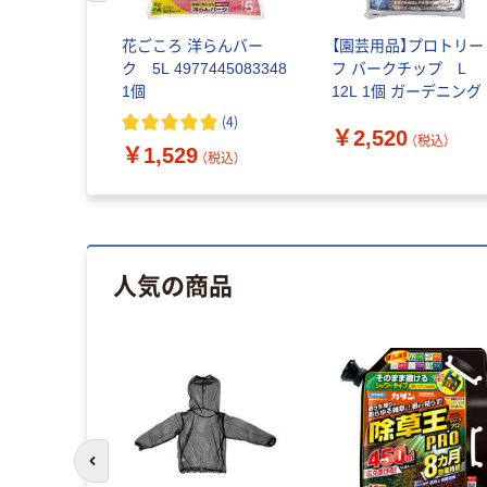
花ごころ 洋らんバー
【園芸用品】プロトリー
ク 5L 4977445083348
フ バークチップ L
1個
12L 1個 ガーデニング
(
4
)
￥2,520
（税込）
￥1,529
（税込）
人気の商品
前のスライドへ