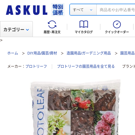
すべて
カテゴリー
履歴・再注文
マイカタログ
クイックオーダー
>
ホーム
DIY用品/園芸/資材
造園用品/ガーデニング用品
園芸用品
メーカー
プロトリーフ
プロトリーフの園芸用品を全て見る
ブラン