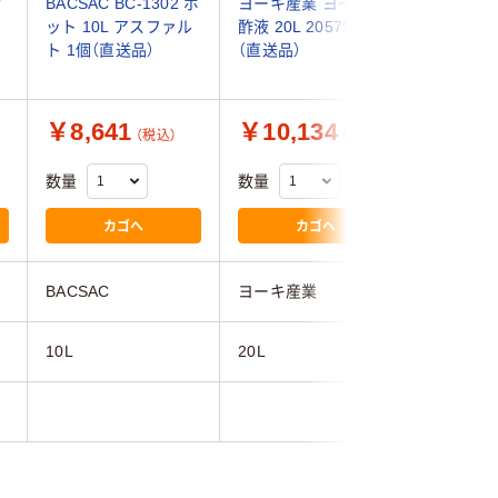
黄
BACSAC BC-1302 ポ
ヨーキ産業 ヨーキ 木
アルミス A
ット 10L アスファル
酢液 20L 205752 1箱
回転式コ
ト 1個（直送品）
（直送品）
太郎130
品）
￥8,641
￥10,134
￥21,
（税込）
（税込）
数量
数量
数量
カゴへ
カゴへ
BACSAC
ヨーキ産業
アルミス
10L
20L
130L
９ｋｇ