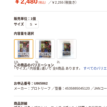
￥2,480
／￥2,255（税抜き）
（税込）
販売単位：1個
サイズ
内容量を選択
12L
5L
2L
この商品のバリエーション
「サイズ」「内容量」違いで 全6商品 あります。
すべてのバリエ
お申込番号：U865862
メーカー：プロトリーフ
／型番：4535885045120
／JANコード
商品詳細