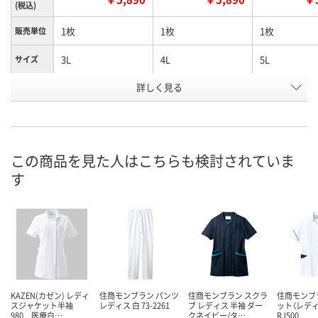
(税込)
1枚
1枚
1枚
販売単位
3L
4L
5L
サイズ
お申込番
詳しく見る
U889740
U889741
U889742
号
あり
あり
あり
在庫
8月24日（月）
8月24日（月）
8月24日（月）
お届け日
この商品を見た人はこちらも検討されていま
す
数量
数量
数量
カゴへ
カゴへ
カ
KAZEN(カゼン) レディ
住商モンブラン パンツ
住商モンブラン スクラ
住商モンブ
スジャケット半袖
レディス 白 73-2261
ブ レディス 半袖 ダー
ット（レディ
980 医療白…
クネイビー/タ…
RJ500