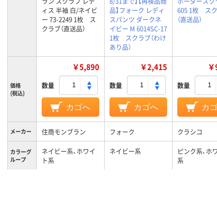
ラン スクラブ レデ
8/31まで】【再検品商
ボーダースク
ィス 半袖 白/ネイビ
品】フォーク レディ
605 1枚 ス
ー 73-2249 1枚 ス
スパンツ ダークネ
（直送品）
クラブ（直送品）
イビー M 6014SC-17
1枚 スクラブ（わけ
あり品）
￥5,890
￥2,415
￥9
数量
数量
数量
価格
(税込)
カゴへ
カゴへ
カ
住商モンブラン
フォーク
クラシコ
メーカー
ネイビー系、ホワイ
ネイビー系
ピンク系、ホ
カラーグ
ループ
ト系
系
L
M
M
サイズ
レディス
レディス
女性用
対象