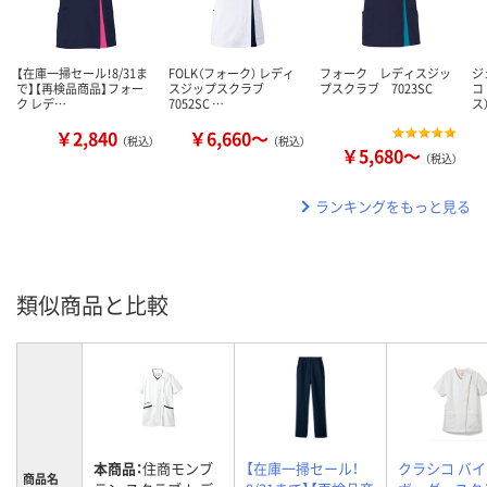
【在庫一掃セール！8/31ま
FOLK（フォーク） レディ
フォーク レディスジッ
ジ
で】【再検品商品】フォー
スジップスクラブ
プスクラブ 7023SC
コ
ク レデ…
7052SC …
ス
￥2,840
￥6,660～
（税込）
（税込）
￥5,680～
（税込）
ランキングをもっと見る
類似商品と比較
本商品：
住商モンブ
【在庫一掃セール！
クラシコ バ
商品名