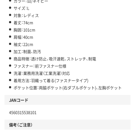
カラー：白/ネイビー
サイズ：L
対象：レディス
着丈：74cm
胸囲：101cm
肩幅：40cm
袖丈：22cm
加工：制菌、防汚
商品特徴：透け防止、吸汗速乾、ストレッチ、制電
ファスナー：前ファスナー仕様
洗濯：業務用洗濯（工業洗濯）対応
着用方法：羽織って着る(ファスナータイプ)
ポケット位置：両脇ポケット(右ダブルポケット)、左胸ポケット
JANコード
4560315538101
備考（ご注意）