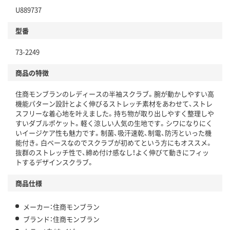
U889737
型番
73-2249
商品の特徴
住商モンブランのレディースの半袖スクラブ。腕が動かしやすい高
機能パターン設計とよく伸びるストレッチ素材をあわせて、ストレ
スフリーな着心地を叶えました。持ち物が取り出しやすく整理しや
すいダブルポケット。軽く涼しい人気の生地です。シワになりにく
いイージケア性も魅力です。制菌、吸汗速乾、制電、防汚といった機
能付き。白ベースなのでスクラブが初めてという方にもオススメ。
抜群のストレッチ性で、締め付け感なし！よく伸びて動きにフィッ
トするデザインスクラブ。
商品仕様
メーカー：住商モンブラン
ブランド：住商モンブラン