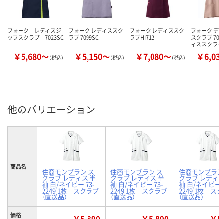
フォーク レディスジ
フォーク レディススク
フォーク レディススク
フォーク 
ップスクラブ 7023SC
ラブ 7099SC
ラブHI712
スクラブ 70
ィススクラ
￥5,680～
￥5,150～
￥7,080～
￥6,0
（税込）
（税込）
（税込）
他のバリエーション
商品名
住商モンブラン ス
住商モンブラン ス
住商モンブラ
クラブ レディス 半
クラブ レディス 半
クラブ レディ
袖 白/ネイビー 73-
袖 白/ネイビー 73-
袖 白/ネイビー 
2249 1枚 スクラブ
2249 1枚 スクラブ
2249 1枚 
（直送品）
（直送品）
（直送品）
価格
￥5,890
￥5,890
￥5