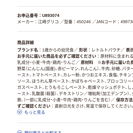
お申込番号：U893074
メーカー：江崎グリコ
／型番：450246
／JANコード：498738
商品詳細
ブランド名
1歳からの幼児食
／
形状
レトルトパウチ
／
表
お手元に届いた商品を必ずご確認ください
原材料に含まれる
乳成分・小麦・牛肉・鶏肉・りんご
／
原材料 ※お手元に届いた
野菜（にんじん(国産)、赤ピーマン、れんこん）、牛肉、砂糖、バ
ースト、トマトペースト、カレー粉、かつおエキス、食塩、チキ
ソース、ほうれん草ペースト、かぼちゃペースト、ブロッコリー
ガスペースト、とうもろこしペースト、乾燥マッシュポテト、し
ースト、乳酸菌（殺菌）、デキストリン／増粘剤（加工デンプン）
鉄、（一部に乳成分・小麦・牛肉・鶏肉・りんごを含む）
／
保存方法
ずご確認ください
直射日光をさけ、常温で保存してください
もっと見る
類似商品と比較する