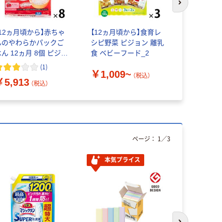
次のスライド
【12ヵ月頃から】赤ちゃ
【12ヵ月頃から】食育レ
永谷園 ア
んのやわらかパックご
シピ野菜 ピジョン 離乳
ミニパック
ん 12ヵ月 8個 ピジョ
食 ベビーフード_2
￥165~
ン 離乳食 ベビーフード
(
1
)
￥1,009~
（税込）
￥5,913
（税込）
ページ：
1
／
3
本気プライス
本気プ