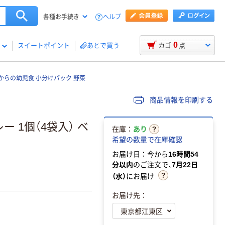
ヘルプ
各種お手続き
0
スイートポイント
あとで買う
カゴ
点
からの幼児食 小分けパック 野菜
商品情報を印刷する
 1個（4袋入） ベ
在庫：
あり
希望の数量で在庫確認
お届け日：今から
16時間54
分以内
のご注文で、
7月22日
（水）
にお届け
お届け先：