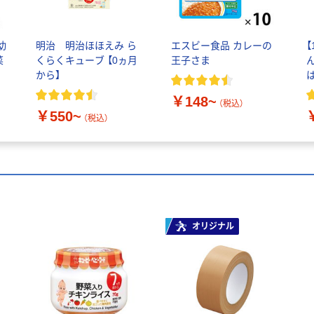
幼
明治 明治ほほえみ ら
エスビー食品 カレーの
菜
くらくキューブ 【0ヵ月
王子さま
から】
は
￥148~
（税込）
￥550~
（税込）
オリジナル