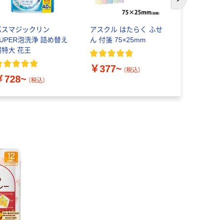
次のスライド
バスマジックリン
アスクル はたらく ふせ
アスクル 
SUPER泡洗浄 詰め替え
ん 付箋 75×25mm
ラ」 養生テ
超特大 花王
￥377~
￥358~
（税込）
￥728~
（税込）