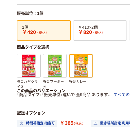
販売単位：1個
1個
￥410×2個
￥420
￥820
（税込）
（税込）
商品タイプを選択
野菜ハヤシラ
野菜マーボー
野菜カレー
イス
丼
この商品のバリエーション
「商品タイプ」「販売単位」違いで 全9商品 あります。
すべての
配送オプション
￥385
時間帯指定 指定可
置き場所指定 利用
（税込）