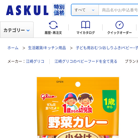
すべて
カテゴリー
履歴・再注文
マイカタログ
クイックオーダー
ホーム
生活雑貨/キッチン用品
子ども用おむつ/おしりふき/ベビー・
メーカー
江崎グリコ
江崎グリコのベビーフードを全て見る
ブラン