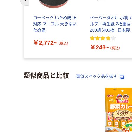
前のスライドへ
コーベック いため鍋 IH
ペーパータオル 小判 
対応 マーブル 大きない
ルプ＋再生紙 2枚重ね
ため鍋
200組（400枚） 日本製
クレシア クレシア EF
￥2,772~
ンドタオル ダブル
（税込）
￥246~
（税込）
類似商品と比較
類似スペック品を探す