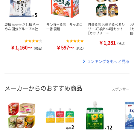
袋麺 tabete だし麺 らー
サンヨー食品 サッポロ
日清食品 お椀で食べるシ
お
めん 国分グループ本社
一番 袋麺
リーズ3食P×4種セット
1
［カップヌー…
拉
￥1,281
（税込）
￥1,160～
￥597～
（税込）
（税込）
ランキングをもっと見る
メーカーからのおすすめ商品
スポンサー