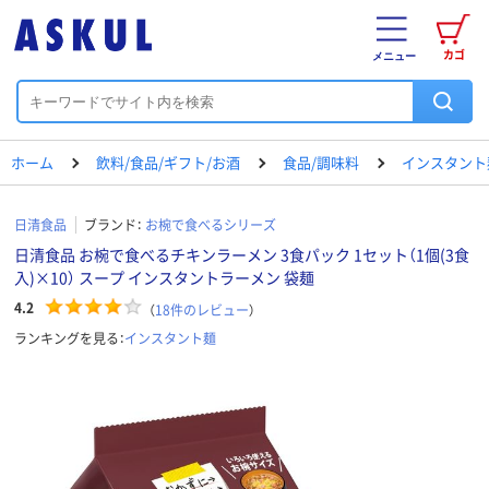
カゴ
メニュー
ホーム
飲料/食品/ギフト/お酒
食品/調味料
インスタント
日清食品
ブランド：
お椀で食べるシリーズ
日清食品 お椀で食べるチキンラーメン 3食パック 1セット（1個(3食
入)×10） スープ インスタントラーメン 袋麺
4.2
（
18
件のレビュー
）
ランキングを見る：
インスタント麺