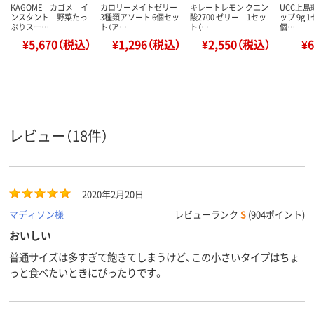
KAGOME カゴメ イ
カロリーメイトゼリー
キレートレモン クエン
UCC上島
ンスタント 野菜たっ
3種類アソート 6個セッ
酸2700 ゼリー 1セッ
ップ 9g 
ぷりスー…
ト（ア…
ト（…
個…
¥5,670（税込）
¥1,296（税込）
¥2,550（税込）
¥
レビュー（18件）
2020年2月20日
マディソン様
レビューランク
S
(904ポイント)
おいしい
普通サイズは多すぎて飽きてしまうけど、この小さいタイプはちょ
っと食べたいときにぴったりです。