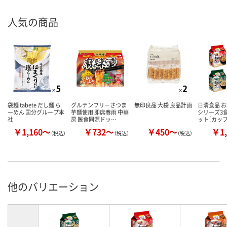
人気の商品
袋麺 tabete だし麺 ら
グルテンフリーさつま
無印良品 大袋 良品計画
日清食品 
ーめん 国分グループ本
芋麺使用 即席春雨 中華
シリーズ3
社
房 医食同源ドッ…
ット［カッ
￥1,160～
￥732～
￥450～
￥1,
（税込）
（税込）
（税込）
他のバリエーション