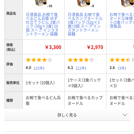
商品名
日清食品 お椀で食
日清食品 お椀で食
お椀で食べる
べるどん兵衛 ゆず
べるカップヌードル
ヌードル味噌 
仕立てうどん 3食パ
3食パック (32g×3
ト(3食パック×
ック (30g×3食) 10
食) 9個 スープ イン
清食品
個 スープ インスタ
スタントラーメン
ントラーメン 袋麺
袋麺
価格
￥3,300
￥2,970
(税込)
評価
4.0
4.3
3.6
（
25件
）
（
22件
）
（
3件
）
1ケース（3食パック
1セット（3食
1セット（10個入）
販売単位
×9袋入）
×3）
お椀で食べるどん兵
お椀で食べるカップ
お椀で食べる
種類
衛
ヌードル
ヌードル
お申込番
詳しく見る
U894996
AX49876
UW43410
号
6点
2点
6点
在庫