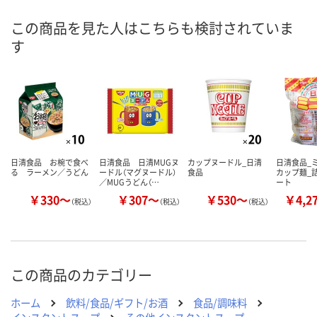
8月11日（火）
8月11日（火）
8月11日（火）
お届け日
この商品を見た人はこちらも検討されていま
す
数量
数量
数量
カゴへ
カゴへ
カ
日清食品 お椀で食べ
日清食品 日清MUGヌ
カップヌードル_日清
日清食品_
る ラーメン／うどん
ードル（マグヌードル）
食品
カップ麺_
／MUGうどん（…
ート
￥330～
￥307～
￥530～
￥4,2
（税込）
（税込）
（税込）
この商品のカテゴリー
ホーム
飲料/食品/ギフト/お酒
食品/調味料