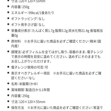
寸法：120×120×55mm
内容量：250g
エネルギー：99kcal/1食あたり
ギフトラッピング：なし
ギフト用手さげ袋：なし
栄養成分表示：たんぱく質1.7g 脂質0.2g 炭水化物21.4g 食塩相当
量0g
原材料 ※お手元に届いた商品を必ずご確認ください：精米（国
内産）
調理法：必ずフィルムを全てはがし取り、容器のまま、電子レンジ
で表示の時間を目安に温めてください。温めずにそのままでも
お召し上がりいただけます。
電子レンジ使用の可否：可
表示すべきアレルギー項目 ※お手元に届いた商品を必ずご確
認ください：なし
名称：米飯類（かゆ）
賞味期限：製造日から1年間
内容量：250g
寸法：120×120×55mm
保存方法 ※お手元に届いた商品を必ずご確認ください：常温で