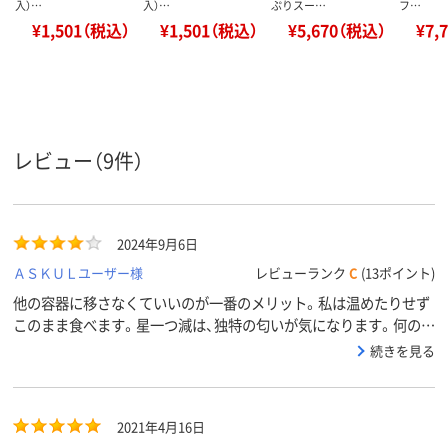
入）…
入）…
ぷりスー…
フ…
¥1,501（税込）
¥1,501（税込）
¥5,670（税込）
¥7,
レビュー（9件）
2024年9月6日
ＡＳＫＵＬユーザー様
レビューランク
C
(13ポイント)
他の容器に移さなくていいのが一番のメリット。私は温めたりせず
このまま食べます。星一つ減は、独特の匂いが気になります。何の匂
いなんでしょう。まあ、危険な感じのする臭いではありませんが。嵩
続きを見る
張りますがしかし色々食してきている中で総合的にナンバーワンで
す。
2021年4月16日