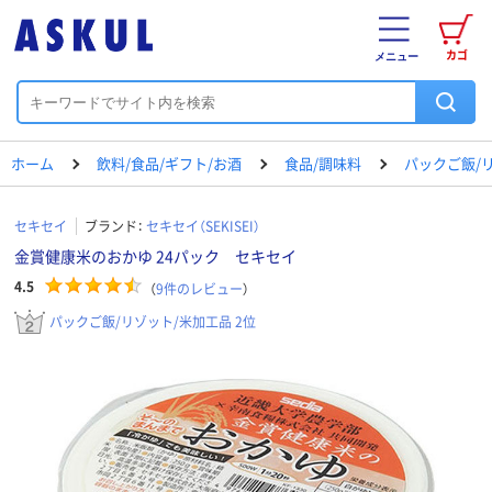
カゴ
メニュー
ホーム
飲料/食品/ギフト/お酒
食品/調味料
パックご飯/
セキセイ
ブランド：
セキセイ（SEKISEI）
金賞健康米のおかゆ 24パック セキセイ
4.5
（
9
件のレビュー
）
パックご飯/リゾット/米加工品 2位