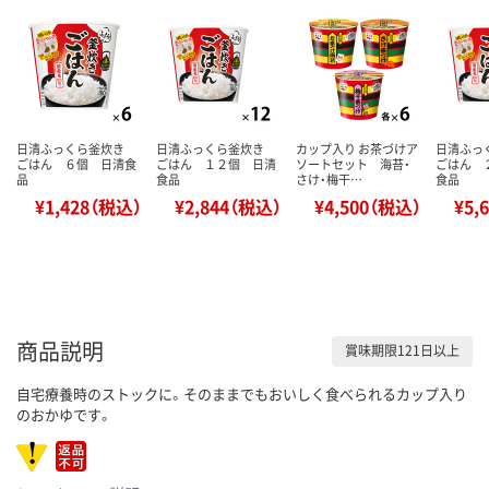
日清ふっくら釜炊き
日清ふっくら釜炊き
カップ入り お茶づけア
日清ふっ
ごはん ６個 日清食
ごはん １２個 日清
ソートセット 海苔・
ごはん 
品
食品
さけ・梅干…
食品
¥1,428（税込）
¥2,844（税込）
¥4,500（税込）
¥5,
商品説明
賞味期限121日以上
自宅療養時のストックに。そのままでもおいしく食べられるカップ入り
のおかゆです。