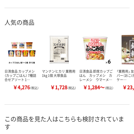
人気の商品
日清食品 カップメシ
マンナンヒカリ 業務用
日清食品 即席カップご
「業務用」 
（カップごはん） 7種詰
1kg 1個 大塚食品
はん カップメシ カ
パー（おこげ） 
合せアソート 1…
レーメシ ウマーメ…
ケー…
￥4,276
￥1,728
￥1,284～
￥23,
（税込）
（税込）
（税込）
この商品を見た人はこちらも検討されていま
す