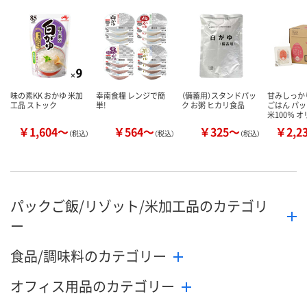
味の素KK おかゆ 米加
幸南食糧 レンジで簡
（備蓄用）スタンドパッ
甘みしっか
工品 ストック
単!
ク お粥 ヒカリ食品
ごはん パッ
米100％ 
￥1,604～
￥564～
￥325～
￥2,2
（税込）
（税込）
（税込）
パックご飯/リゾット/米加工品のカテゴリ
ー
食品/調味料のカテゴリー
オフィス用品のカテゴリー