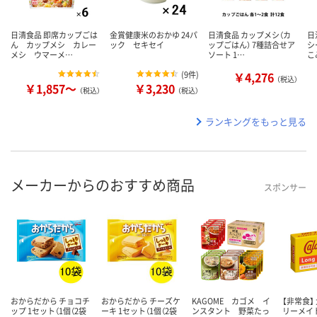
日清食品 即席カップごは
金賞健康米のおかゆ 24パ
日清食品 カップメシ（カ
日
ん カップメシ カレー
ック セキセイ
ップごはん） 7種詰合せア
シ
メシ ウマーメ…
ソート 1…
こ
(
9件
)
￥4,276
（税込）
￥1,857～
￥3,230
（税込）
（税込）
ランキングをもっと見る
メーカーからのおすすめ商品
スポンサー
おからだから チョコチ
おからだから チーズケ
KAGOME カゴメ イ
【非常食】
ップ 1セット（1個（2袋
ーキ 1セット（1個（2袋
ンスタント 野菜たっ
リーメイ