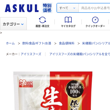
すべて
カテゴリー
履歴・再注文
マイカタログ
クイックオーダー
>
ホーム
飲料/食品/ギフト/お酒
食品/調味料
米/雑穀/パン/シリア
メーカー
アイリスフーズ
アイリスフーズの米/雑穀/パン/シリアルを全