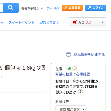
ヘルプ
各種お手続き
0
スイートポイント
あとで買う
カゴ
点
商品情報を印刷する
包装 1.8kg 3個
在庫：
3点
希望の数量で在庫確認
す。
お届け日：今から
17時間15
分以内
のご注文で、
7月28日
（火）
にお届け
お届け先：