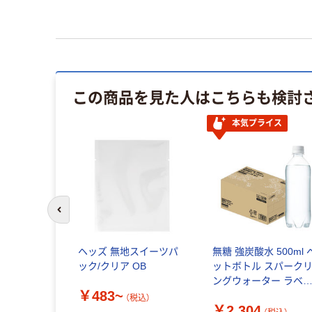
この商品を見た人はこちらも検討
本気プライス
前のスライドへ
ヘッズ 無地スイーツパ
無糖 強炭酸水 500ml 
ック/クリア OB
ットボトル スパーク
ングウォーター ラベ
￥483~
レス 1セット（48本） 
（税込）
￥2,304
リジナル