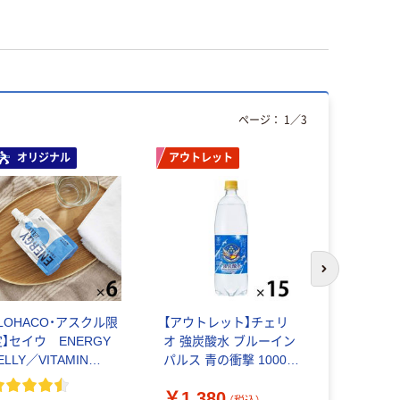
ページ：
1
／
3
オリジナル
アウトレット
次のスライド
【LOHACO・アスクル限
【アウトレット】チェリ
福助工業 
定】セイウ ENERGY
オ 強炭酸水 ブルーイン
スGT（透明
ELLY／VITAMIN
パルス 青の衝撃 1000ml
￥1,181
JELLY ゼリー飲料
1セット（15本） ソーダ
￥1,380
天然水