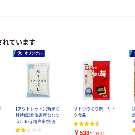
されています
オリジナル
ペ
【アウトレット】【新米切
サトウの切り餅 サト
リ
替特価】北海道産ななつ
ウ食品
ル
ぼし 5kg 精白米/無洗米
J
オ
令和7年産 米 木徳神糧
￥538~
オリジナル
（税込）