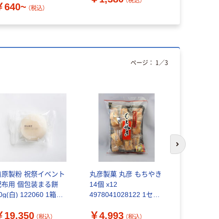
（税込）
￥640~
（税込）
ページ：
1
／
3
次のスライド
前原製粉 祝祭イベント
丸彦製菓 丸彦 もちやき
「業務用」
配布用 個包装まる餅
14個 x12
Ｍ 1019
0g(白) 122060 1箱
4978041028122 1セッ
(35g×20個
300個入)（直送品）
ト(12個)（直送品）
水産 冷凍
￥19,350
￥4,993
￥13,32
（税込）
（税込）