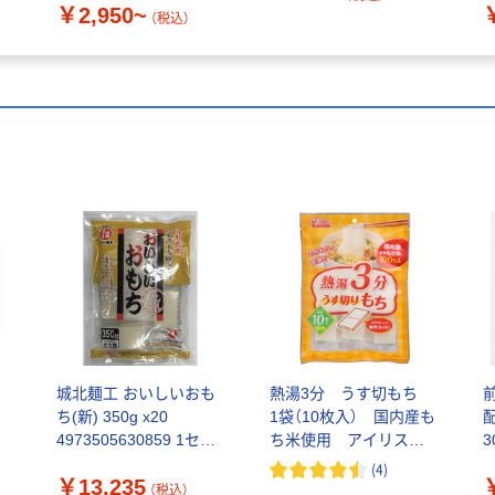
￥2,950~
（税込）
ち
城北麺工 おいしいおも
熱湯3分 うす切もち
ち(新) 350g x20
1袋（10枚入） 国内産も
4973505630859 1セッ
ち米使用 アイリスオ
3
ト(20個)（直送品）
ーヤマ
(
(
4
)
￥13,235
（税込）