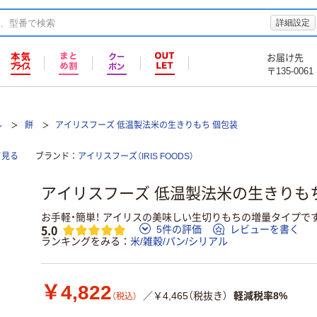
詳細設定
お届け先
〒135-0061
ル
餅
アイリスフーズ 低温製法米の生きりもち 個包装
て見る
ブランド
アイリスフーズ（IRIS FOODS）
アイリスフーズ 低温製法米の生きりもち 個
お手軽・簡単！ アイリスの美味しい生切りもちの増量タイプで
5.0
5件の評価
レビューを書く
ランキングをみる
米/雑穀/パン/シリアル
￥4,822
／￥4,465（税抜き）
軽減税率8%
（税込）