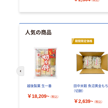
（税込）
人気の商品
期間限定価格
前のスライドへ
彦 二度揚げ
越後製菓 生一番
田中米穀 魚沼黄金も
（切餅）
￥18,209~
9785 1セッ
（税込）
￥2,639~
送品）
（税込）
（税込）