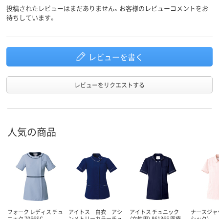
投稿されたレビューはまだありません。お客様のレビューコメントをお
待ちしています。
レビューを書く
レビューをリクエストする
人気の商品
フォーク レディス チュ
アイトス 白衣 アシ
アイトス チュニック
ナースジャ
ニック 7056SC
ンメトリーカラーチュ
（女性用） 861365 医療
シック）