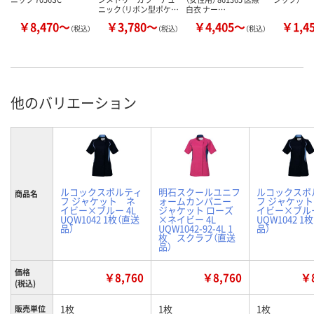
ニック（リボン型ポケ…
白衣 ナー…
￥8,470～
￥3,780～
￥4,405～
￥1,4
（税込）
（税込）
（税込）
他のバリエーション
ルコックスポルティ
明石スクールユニフ
ルコックスポ
商品名
フ ジャケット ネ
ォームカンパニー
フ ジャケッ
イビー×ブルー 4L
ジャケット ローズ
イビー×ブルー
UQW1042 1枚（直送
×ネイビー 4L
UQW1042 1
品）
UQW1042-92-4L 1
品）
枚 スクラブ（直送
品）
価格
￥8,760
￥8,760
￥8
(税込)
1枚
1枚
1枚
販売単位