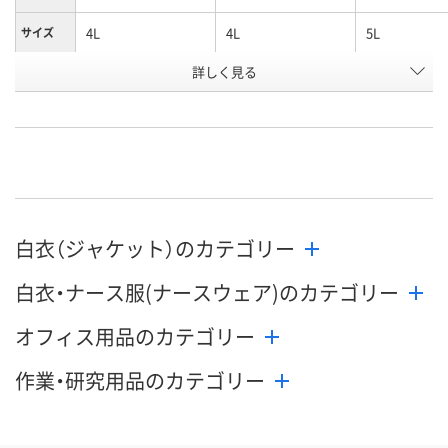
4L
4L
5L
サイズ
詳しく見る
ネイビー×ブルー
ローズ×ネイビー
ネイビー×ブ
カラー
お申込番
U907513
P405838
U907359
号
直送品
直送品
直送品
在庫
8月24日（月）まで
8月24日（月）まで
8月24日（月）
お届け日
白衣（ジャケット）のカテゴリー
数量
数量
数量
白衣・ナース服(ナースウェア)のカテゴリー
カゴへ
カゴへ
カ
オフィス用品のカテゴリー
作業・研究用品のカテゴリー