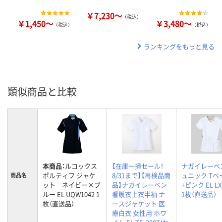
￥7,230～
（税込）
￥1,450～
￥3,480～
（税込）
（税込）
ランキングをもっと見る
類似商品と比較
本商品：
ルコックス
【在庫一掃セール！
ナガイレーベ
ポルティフ ジャケ
8/31まで】【再検品商
ュニック Tベ
商品名
ット ネイビー×ブ
品】ナガイレーベン
+ピンク EL LX
ルー EL UQW1042 1
看護衣上衣半袖 ナ
1枚（直送品）
枚（直送品）
ースジャケット 医
療白衣 女性用 ホワ