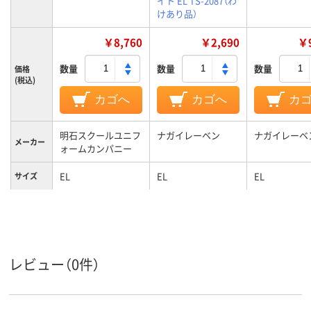
イト EL TS-2087（わ
けあり品）
￥8,760
￥2,690
￥9
数量
数量
数量
価格
(税込)
カゴへ
カゴへ
カ
明石スクールユニフ
ナガイレーベン
ナガイレーベ
メーカー
ォームカンパニー
EL
EL
EL
サイズ
ネイビー系、ブルー
ホワイト系
ピンク系、ベ
カラーグ
ループ
系
系
レビュー（0件）