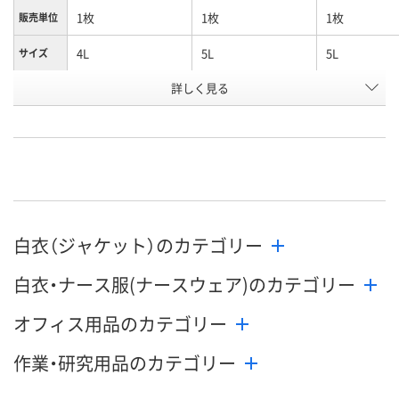
1枚
1枚
1枚
販売単位
4L
5L
5L
サイズ
詳しく見る
ローズ×ネイビー
ネイビー×ブルー
ローズ×ネイ
カラー
お申込番
P405838
U907359
P405839
号
直送品
直送品
直送品
在庫
8月25日（火）まで
8月25日（火）まで
お届け日
白衣（ジャケット）のカテゴリー
数量
数量
メーカー都合
販売停止中で
白衣・ナース服(ナースウェア)のカテゴリー
カゴへ
カゴへ
オフィス用品のカテゴリー
作業・研究用品のカテゴリー