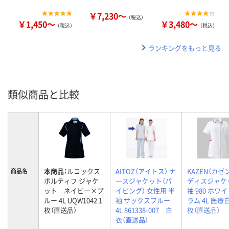
￥7,230～
（税込）
￥1,450～
￥3,480～
（税込）
（税込）
ランキングをもっと見る
類似商品と比較
本商品：
ルコックス
AITOZ（アイトス） ナ
KAZEN（カゼン
商品名
ポルティフ ジャケ
ースジャケット（パ
ディスジャケ
ット ネイビー×ブ
イピング） 女性用 半
袖 980 ホワ
ルー 4L UQW1042 1
袖 サックスブルー
ラム 4L 医療白
枚（直送品）
4L 861338-007 白
枚（直送品）
衣（直送品）