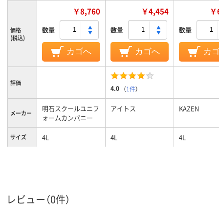
￥8,760
￥4,454
￥6
数量
数量
数量
価格
(税込)
カゴへ
カゴへ
カ
評価
4.0
（
1件
）
明石スクールユニフ
アイトス
KAZEN
メーカー
ォームカンパニー
4L
4L
4L
サイズ
ネイビー系、ブルー
ブルー系
ホワイト系;
カラーグ
ループ
系
ル系
レビュー（0件）