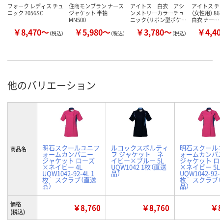
フォーク レディス チュ
住商モンブラン ナース
アイトス 白衣 アシ
アイトス 
ニック 7056SC
ジャケット 半袖
ンメトリーカラーチュ
（女性用） 86
MN500
ニック（リボン型ポケ…
白衣 ナー…
￥8,470～
￥5,980～
￥3,780～
￥4,4
（税込）
（税込）
（税込）
他のバリエーション
明石スクールユニフ
ルコックスポルティ
明石スクール
商品名
ォームカンパニー
フ ジャケット ネ
ォームカンパ
ジャケット ローズ
イビー×ブルー 5L
ジャケット 
×ネイビー 4L
UQW1042 1枚（直送
×ネイビー 5L
UQW1042-92-4L 1
品）
UQW1042-92-
枚 スクラブ（直送
枚 スクラブ
品）
品）
価格
￥8,760
￥8,760
￥8
(税込)