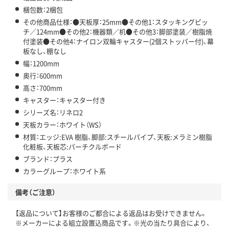
梱包数：2梱包
その他商品仕様：●天板厚：25mm●その他1：スタッキングピッ
チ／124mm●その他2：機器類／机●その他3：脚部塗装／樹脂焼
付塗装●その他4：ナイロン双輪キャスター(2個ストッパー付)、幕
板なし、棚なし
幅：1200mm
奥行：600mm
高さ：700mm
キャスター：キャスター付き
シリーズ名：リネロ2
天板カラー：ホワイト（WS）
材質：エッジ:EVA 樹脂、脚部:スチールパイプ、天板:メラミン樹脂
化粧板、天板芯:パーチクルボード
ブランド：プラス
カラーグループ：ホワイト系
備考（ご注意）
【返品について】お客様のご都合による返品はお受けできません。
※メーカーによる組立設置込商品です。※光の当たり具合により、