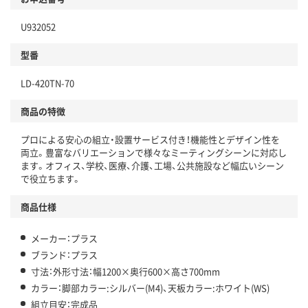
U932052
型番
LD-420TN-70
商品の特徴
プロによる安心の組立・設置サービス付き！機能性とデザイン性を
両立。豊富なバリエーションで様々なミーティングシーンに対応し
ます。オフィス、学校、医療、介護、工場、公共施設など幅広いシーン
で役立ちます。
商品仕様
メーカー：プラス
ブランド：プラス
寸法：外形寸法：幅1200×奥行600×高さ700mm
カラー：脚部カラー:シルバー(M4)、天板カラー:ホワイト(WS)
組立目安：完成品