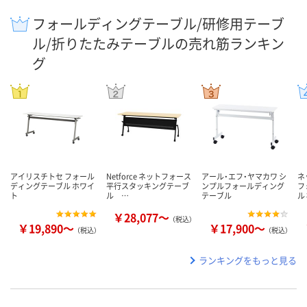
フォールディングテーブル/研修用テーブ
ル/折りたたみテーブルの売れ筋ランキン
グ
アイリスチトセ フォール
Netforce ネットフォース
アール・エフ・ヤマカワ シ
ネ
ディングテーブル ホワイ
平行スタッキングテーブ
ンプルフォールディング
フ
ト
ル …
テーブル
ル
￥28,077～
（税込）
￥19,890～
￥17,900～
（税込）
（税込）
ランキングをもっと見る