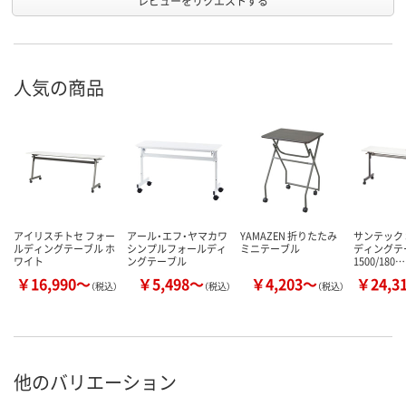
レビューをリクエストする
人気の商品
アイリスチトセ フォー
アール・エフ・ヤマカワ
YAMAZEN 折りたたみ
サンテック 
ルディングテーブル ホ
シンプルフォールディ
ミニテーブル
ディングテ
ワイト
ングテーブル
1500/180…
￥16,990～
￥5,498～
￥4,203～
￥24,3
（税込）
（税込）
（税込）
他のバリエーション