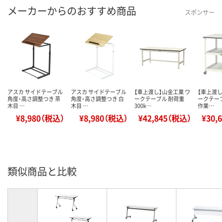
メーカーからのおすすめ商品
スポンサー
アスカ サイドテーブル
アスカ サイドテーブル
【車上渡し】山金工業 ワ
【車上渡し
角度・高さ調整つき 茶
角度・高さ調整つき 白
ークテーブル 耐荷重
ークテーブ
木目 …
木目 …
300k…
作業…
¥8,980（税込）
¥8,980（税込）
¥42,845（税込）
¥30,
類似商品と比較