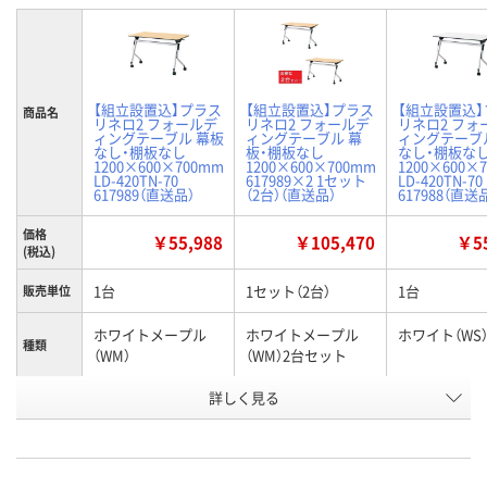
【組立設置込】プラス
【組立設置込】プラス
【組立設置込
商品名
リネロ2 フォールデ
リネロ2 フォールデ
リネロ2 フォ
ィングテーブル 幕板
ィングテーブル 幕
ィングテーブ
なし・棚板なし
板・棚板なし
なし・棚板な
1200×600×700mm
1200×600×700mm
1200×600×
LD-420TN-70
617989×2 1セット
LD-420TN-70
617989（直送品）
（2台）（直送品）
617988（直送
価格
￥55,988
￥105,470
￥55
(税込)
1台
1セット（2台）
1台
販売単位
ホワイトメープル
ホワイトメープル
ホワイト（WS
種類
（WM）
（WM）2台セット
お申込番
詳しく見る
J923949
U932041
J923948
号
直送品
直送品
直送品
在庫