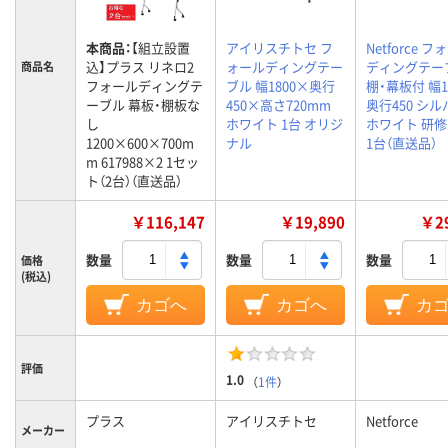
本商品：
【組立設置
アイリスチトセ フ
Netforce 
込】プラス リネロ2
ォールディングテー
ディングテー
商品名
フォールディングテ
ブル 幅1800×奥行
棚・幕板付 幅1
ーブル 幕板・棚板な
450×高さ720mm
奥行450 シ
し
ホワイト 1台 オリジ
ホワイト 研修
1200×600×700m
ナル
1台（直送品）
m 617988×2 1セッ
ト（2台）（直送品）
￥116,147
￥19,890
￥29
数量
数量
数量
価格
(税込)
カゴへ
カゴへ
カ
評価
1.0
（
1件
）
プラス
アイリスチトセ
Netforce
メーカー