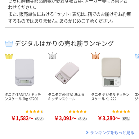
さらに詳細な商品情報が必要な場合は、メーカー等にお問い合
わせください。
また、販売単位における「セット」表記は、箱でのお届けをお約束
するものではありません。あらかじめご了承ください。
デジタルはかりの売れ筋ランキング
タニタ（TANITA） キッチ
タニタ（TANITA） 洗える
タニタ デジタルキッチン
エ
ンスケール 2kg KF200
キッチンスケール
スケール KJ-222
ジ
￥1,582～
￥3,091～
￥3,280～
（税込）
（税込）
（税込）
ランキングをもっと見る