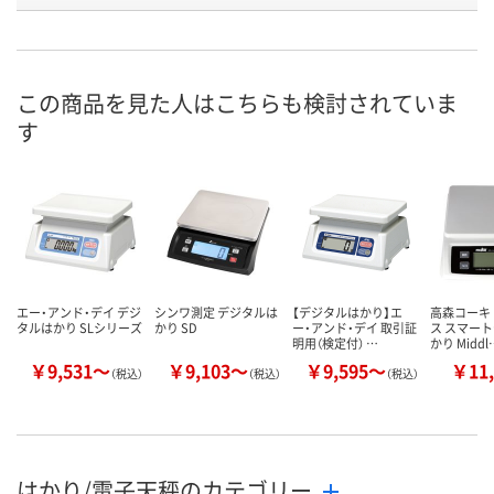
お申込番
U941621
U941619
U941618
号
直送品
直送品
直送品
在庫
この商品を見た人はこちらも検討されていま
す
9月7日（月）まで
9月7日（月）まで
8月21日（金）
お届け日
数量
数量
数量
カゴへ
カゴへ
カ
エー・アンド・デイ デジ
シンワ測定 デジタルは
【デジタルはかり】エ
高森コーキ
タルはかり SLシリーズ
かり SD
ー・アンド・デイ 取引証
ス スマー
明用（検定付） …
かり Middl
￥9,531～
￥9,103～
￥9,595～
￥11,
（税込）
（税込）
（税込）
はかり/電子天秤のカテゴリー