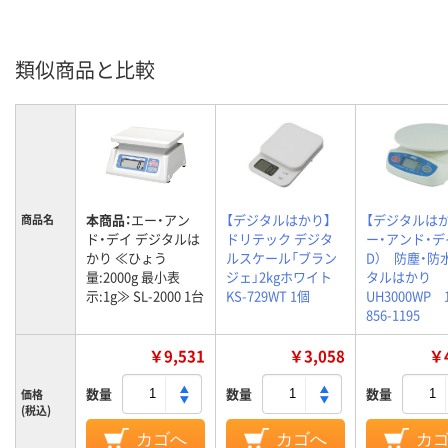
類似商品と比較
本商品：
エー・アン
【デジタルはかり】
【デジタルは
商品名
ド・デイ デジタルは
ドリテック デジタ
ー・アンド・デ
かり ≪ひょう
ルスケール「ブラン
D） 防塵・防
量:2000g 最小表
ジェ」2kgホワイト
タルはかり
示:1g≫ SL-2000 1台
KS-729WT 1個
UH3000WP
856-1195
￥9,531
￥3,058
￥4
数量
数量
数量
価格
(税込)
カゴへ
カゴへ
カ