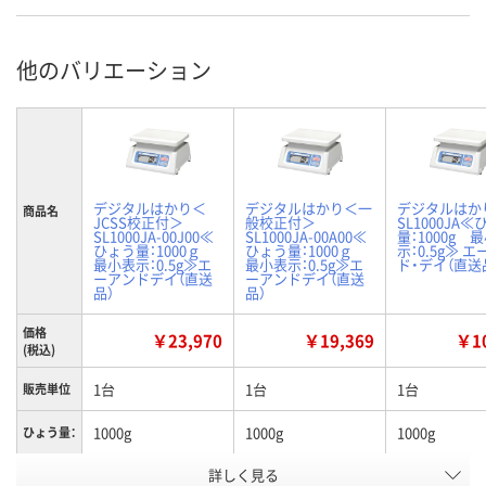
他のバリエーション
デジタルはかり＜
デジタルはかり＜一
デジタルは
商品名
JCSS校正付＞
般校正付＞
SL1000JA
SL1000JA-00J00≪
SL1000JA-00A00≪
量：1000g 
ひょう量：1000ｇ
ひょう量：1000ｇ
示：0.5g≫ 
最小表示：0.5g≫エ
最小表示：0.5g≫エ
ド・デイ（直送
ーアンドデイ（直送
ーアンドデイ（直送
品）
品）
価格
￥23,970
￥19,369
￥10
(税込)
1台
1台
1台
販売単位
1000g
1000g
1000g
ひょう量：
詳しく見る
JCSS校正証明書
一般校正証明書
校正証明書な
校正証明