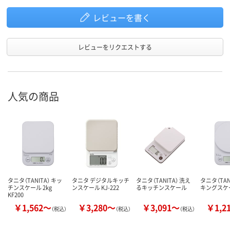
レビューを書く
レビューをリクエストする
人気の商品
タニタ（TANITA） キッ
タニタ デジタルキッチ
タニタ（TANITA） 洗え
タニタ（TAN
チンスケール 2kg
ンスケール KJ-222
るキッチンスケール
キングスケ
KF200
￥1,562～
￥3,280～
￥3,091～
￥1,2
（税込）
（税込）
（税込）