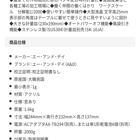
各種工場の加工現場に◆働く仲間の働くはかり ワークスケー
ル 分解能1/2000◆使いやすい簡単操作◆大型液晶 文字高25mm
表示部の角度はテーブルに載せて使うときに見やすいように設計
◆大きな計量皿（230x190mm）◆オートパワーオフ機能◆風袋引き
機能◆ステンレス製（SUS304）計量皿別売（SK-10JA）
商品仕様
メーカー：エー・アンド・デイ
ブランド：エー・アンド・デイ（A&D）
校正証明：校正証明書なし
原産国：大韓民国
最小表示：1g
材質：アクリル
仕様：窓あり
質量：1.6kg
寸法：幅244mm×奥行き232mm×高さ137mm
電源：ACアダプタAX-TB294（別売）、または単1形乾電池6個（別売）
秤量：2000g
付属品：取扱説明書