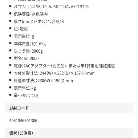
オプション：SK-10JA、SK-11JA、AX-TB294
危険等級：非危険物
厚さ(mm)：パネル：4、台座：8
色：透明
表示単位：g
本体質量：約1.6kg
ひょう量：2000g
型名：SL-2000
電源：：ACアダプター（別売品）、または単1乾電池6個(別売）
本体外形寸法：244（W）×232（D）×137（H）mm
計量皿寸法：：230(W)×190(D)mm
表示単位：：g
最小表示：：1g
JANコード
4981046601306
備考（ご注意）