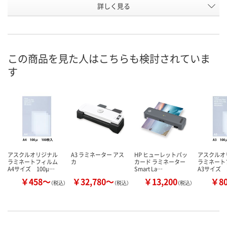
お申込番
詳しく見る
UA09367
UA09368
UA09370
号
入荷待ち
1点
入荷待ち
在庫
8月10日（月）予定
8月11日（火）
お届け日
この商品を見た人はこちらも検討されていま
す
数量
数量
お取り扱い終
した
カゴへ
カゴへ
アスクルオリジナル
A3 ラミネーター アス
HP ヒューレットパッ
アスクル
ラミネートフィルム
カ
カード ラミネーター
ラミネー
A4サイズ 100μ…
Smart La…
A3サイズ 
￥458～
￥32,780～
￥13,200
￥8
（税込）
（税込）
（税込）