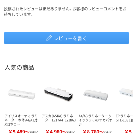
投稿されたレビューはまだありません。お客様のレビューコメントをお
待ちしています。
レビューを書く
人気の商品
アイリスオーヤマ ラミ
アスカ（ASKA） ラミネ
A4/A3 ラミネーター ク
EP ラミネー
ネーター 本体 A4/A3対
ーター L217A4_L218A3
イックラミ40 ナカバヤ
STL-103 1
応 2本ロ…
シ
￥5,489～
￥4,980～
￥8,780～
￥5,
（税込）
（税込）
（税込）