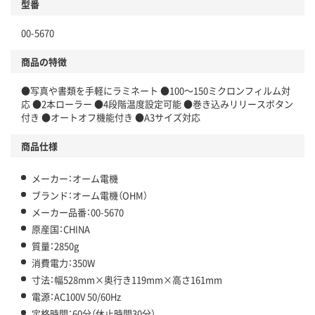
型番
00-5670
商品の特徴
●写真や書類を手軽にラミネート ●100～150ミクロンフィルム対
応 ●2本ローラー ●4段階温度設定可能 ●巻き込みリリースボタン
付き ●オートオフ機能付き ●A3サイズ対応
商品仕様
メーカー：オーム電機
ブランド：オーム電機（OHM）
メーカー品番：00-5670
原産国：CHINA
質量：2850g
消費電力：350W
寸法：幅528mm×奥行き119mm×高さ161mm
電源：AC100V 50/60Hz
定格時間：60分（休止時間30分）