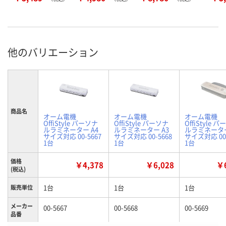
他のバリエーション
商品名
オーム電機
オーム電機
オーム電機
OffiStyle パーソナ
OffiStyle パーソナ
OffiStyle 
ルラミネーター A4
ルラミネーター A3
ルラミネーター
サイズ対応 00-5667
サイズ対応 00-5668
サイズ対応 00-
1台
1台
1台
価格
￥4,378
￥6,028
￥6
(税込)
1台
1台
1台
販売単位
メーカー
00-5667
00-5668
00-5669
品番