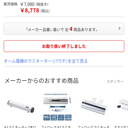
￥7,980
販売価格
（税抜き）
￥8,778
（税込）
4
「メーカー品番」 違いで 全
商品あります。
お取り扱い終了しました
オーム電機のラミネーター（パウチ）を全て見る
メーカーからのおすすめ商品
スポンサー
A3 ラミネーター 2本ロ
フェローズ A3 ラミネ
フェローズ ラミネータ
ナカバヤ