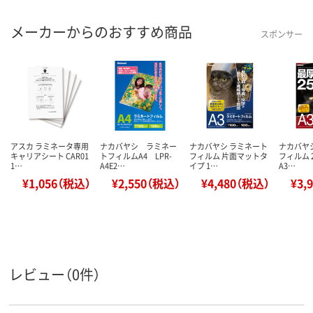
メーカーからのおすすめ商品
スポンサー
アスカ ラミネータ専用
ナカバヤシ ラミネー
ナカバヤシ ラミネート
ナカバヤ
キャリアシート CAR01
トフィルムA4 LPR-
フィルム 片面マットタ
フィルム 
1…
A4E2…
イプ 1…
A3…
¥1,056（税込）
¥2,550（税込）
¥4,480（税込）
¥3,
レビュー（0件）