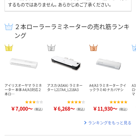
するものではありません。あらかじめご了承ください。
２本ローラーラミネーターの売れ筋ランキ
ング
アイリスオーヤマ ラミネ
アスカ（ASKA） ラミネー
A4/A3 ラミネーター クイ
A
ーター 本体 A4/A3対応 2
ター L217A4_L218A3
ックラミ40 ナカバヤシ
ロ
本ロ…
マ
￥7,000～
￥6,268～
￥11,930～
（税込）
（税込）
（税込）
ランキングをもっと見る