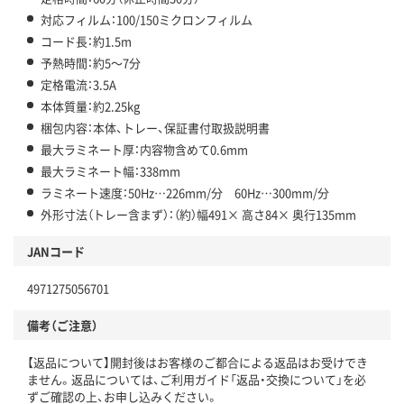
対応フィルム：100/150ミクロンフィルム
コード長：約1.5m
予熱時間：約5～7分
定格電流：3.5A
本体質量：約2.25kg
梱包内容：本体、トレー、保証書付取扱説明書
最大ラミネート厚：内容物含めて0.6mm
最大ラミネート幅：338mm
ラミネート速度：50Hz…226mm/分 60Hz…300mm/分
外形寸法（トレー含まず）：（約）幅491× 高さ84× 奥行135mm
JANコード
4971275056701
備考（ご注意）
【返品について】開封後はお客様のご都合による返品はお受けでき
ません。返品については、ご利用ガイド「返品・交換について」を必
ずご確認の上、お申し込みください。