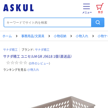
カゴ
メニュー
ホーム
事務用品/文房具
小物収納
小物入れ
小物ケ
サナダ精工
ブランド：
サナダ精工
サナダ精工 ユニセルM GR J9618 1個（直送品）
（
0
件のレビュー
）
ランキングを見る：
小物入れ