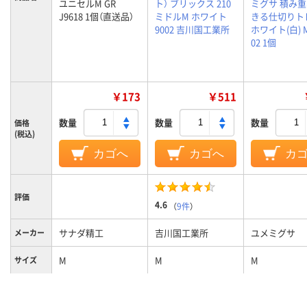
ユニセルM GR
ト） ブリックス 210
ミグサ 積み
J9618 1個（直送品）
ミドルM ホワイト
きる仕切りト
9002 吉川国工業所
ホワイト(白) M
02 1個
￥173
￥511
数量
数量
数量
価格
(税込)
カゴへ
カゴへ
カ
評価
4.6
（
9件
）
サナダ精工
吉川国工業所
ユメミグサ
メーカー
M
M
M
サイズ