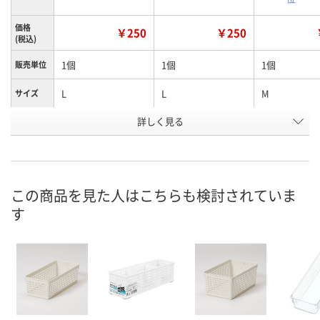
価格
￥250
￥250
(税込)
1個
1個
1個
販売単位
L
L
M
サイズ
詳しく見る
GR
IV
IV
カラー
お申込番
UA70663
UA70470
UA70574
号
直送品
直送品
あり
在庫
この商品を見た人はこちらも検討されていま
す
8月27日（木）まで
8月27日（木）まで
8月8日（土）
お届け日
数量
数量
数量
カゴへ
カゴへ
カ