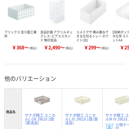
ブリックス 吉川国工業
良品計画 アクリルネッ
ユメミグサ 積み重ねで
【収納ボック
所
クレス・ピアススタン
きる仕切るトレー ホワ
タ化学 ス
ド 無印良品
イト(白)
ットA4
￥368～
￥2,490～
￥299～
￥2
（税込）
（税込）
（税込）
他のバリエーション
商品名
サナダ精工 ユニセ
サナダ精工 ユニセ
サナダ精工 
ルL GR J9619 1個
ルL IV J9619 1個（直
ルM IV J9618
（直送品）
送品）
小物ケー
位