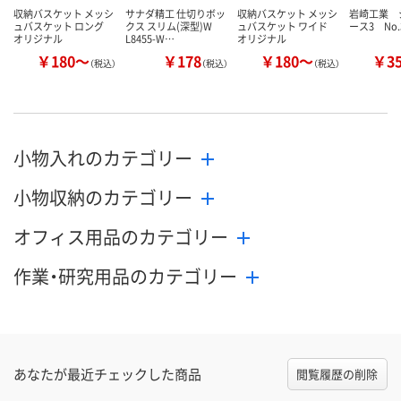
収納バスケット メッシ
サナダ精工 仕切りボッ
収納バスケット メッシ
岩崎工業 
ュバスケット ロング
クス スリム(深型)W
ュバスケット ワイド
ース3 No.
オリジナル
L8455-W…
オリジナル
￥180～
￥178
￥180～
￥3
（税込）
（税込）
（税込）
小物入れのカテゴリー
小物収納のカテゴリー
オフィス用品のカテゴリー
作業・研究用品のカテゴリー
あなたが最近チェックした商品
閲覧履歴の削除