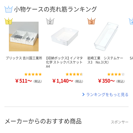
小物ケースの売れ筋ランキング
ブリックス 吉川国工業所
【収納ボックス】 イノマタ
岩崎工業 システムケー
S
化学 ストックバスケット
ス3 No.3（大）
A4
￥511～
￥1,140～
￥350～
（税込）
（税込）
（税込）
ランキングをもっと見る
メーカーからのおすすめ商品
スポンサー