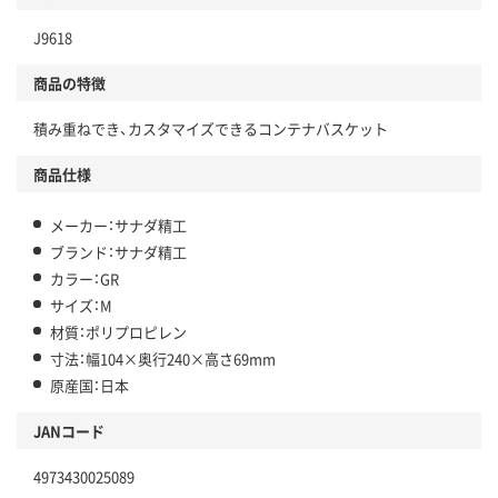
J9618
商品の特徴
積み重ねでき、カスタマイズできるコンテナバスケット
商品仕様
メーカー：サナダ精工
ブランド：サナダ精工
カラー：GR
サイズ：M
材質：ポリプロピレン
寸法：幅104×奥行240×高さ69mm
原産国：日本
JANコード
4973430025089