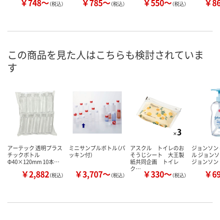
￥748～
￥785～
￥550～
￥8
（税込）
（税込）
（税込）
この商品を見た人はこちらも検討されていま
す
アーテック 透明プラス
ミニサンプルボトル（パ
アスクル トイレのお
ジョンソン
チックボトル
ッキン付）
そうじシート 大王製
ル ジョンソ
Φ40×120mm 10本…
紙共同企画 トイレ
ジョンソン
ク…
￥2,882
￥3,707～
￥330～
￥6
（税込）
（税込）
（税込）