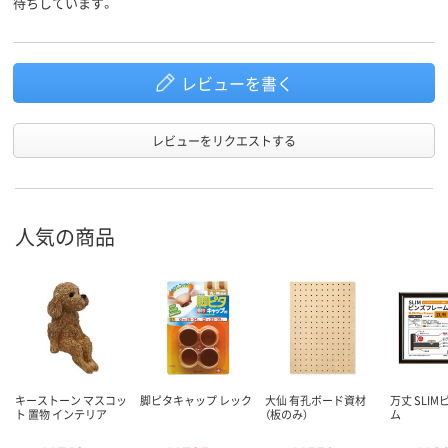
待ちしています。
レビューを書く
レビューをリクエストする
人気の商品
キーストーン マスコッ
脚ピタキャップ レック
大仙 有孔ボード資材
万丈 SLI
ト 置物 インテリア
（板のみ）
ム