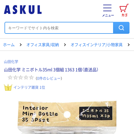
カゴ
メニュー
ホーム
オフィス家具/収納
オフィスインテリア/小物家具
山田化学
山田化学 ミニボトル35ml 3個組 1363 1個（直送品）
（
0
件のレビュー
）
インテリア雑貨 1位