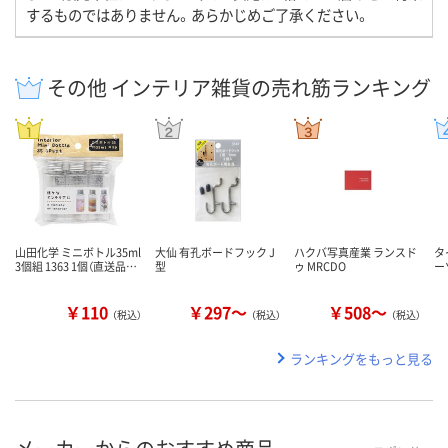
するものではありません。あらかじめご了承ください。
その他 インテリア雑貨の売れ筋ランキング
山田化学 ミニボトル35ml
大仙 有孔ボードフック J
ハクバ写真産業 ランスド
タ
3個組 1363 1個（直送品…
型
ゥ MRCDO
ー
￥110
￥297～
￥508～
（税込）
（税込）
（税込）
ランキングをもっと見る