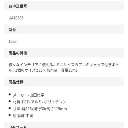
お申込番号
UA70665
型番
1363
商品の特徴
様々なインテリアに使える。ミニサイズのアルミキャップ付きボト
ル。1個のサイズφ28×78mm 容量35ml
商品仕様
メーカー：山田化学
材質：PET、アルミ、ポリエチレン
寸法：幅115x奥行30x高さ115mm
原産国：中国
JANコード