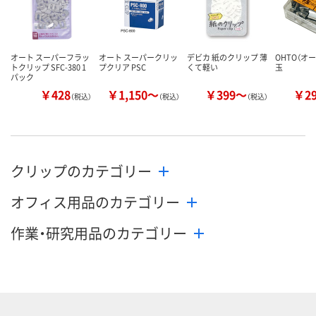
カゴへ
カゴへ
カ
オート スーパーフラッ
オート スーパークリッ
デビカ 紙のクリップ 薄
OHTO（オ
トクリップ SFC-380 1
プクリア PSC
くて軽い
玉
パック
￥428
￥1,150～
￥399～
￥2
（税込）
（税込）
（税込）
クリップのカテゴリー
オフィス用品のカテゴリー
作業・研究用品のカテゴリー