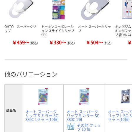
OHTO スーパークリ
トーキンコーポレーシ
オート スーパークリッ
キングジム
ップ
ョン スライドクリップ
プ
キングファ
SCC
プ 青 MN2
￥459～
￥330～
￥504～
￥
（税込）
（税込）
（税込）
他のバリエーション
商品名
オート スーパーク
オート スーパーク
オート スー
リップ S カラー SC-
リップ S カラー SC-
リップ L SC-38
380C 1セット(10個)
380C 1個
セット(10個)
その他 クリッ
プ 10 位