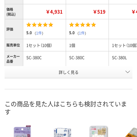
価格
￥4,931
￥519
￥4
(税込)
評価
5.0
5.0
（
1件
）
（
1件
）
1セット（10個）
1個
1セット（10個
販売単位
メーカー
SC-380C
SC-380C
SC-380L
品番
お申込番
詳しく見る
WW50002
HH65996
WW50001
号
入荷待ち
6点
1点
在庫
ご注文後、お届けに
この商品を見た人はこちらも検討されていま
ついてご連絡いたし
8月9日（日）
8月9日（日）
お届け日
す
ます
数量
数量
数量