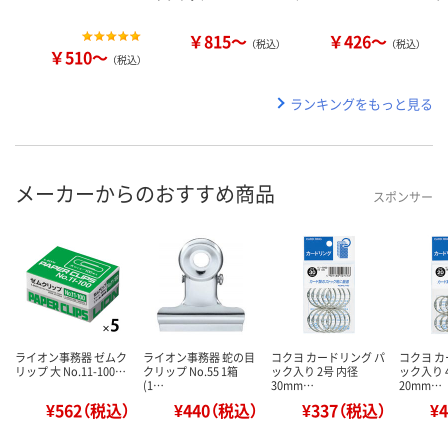
￥815～
￥426～
（税込）
（税込）
￥510～
（税込）
ランキングをもっと見る
メーカーからのおすすめ商品
スポンサー
ライオン事務器 ゼムク
ライオン事務器 蛇の目
コクヨ カードリング パ
コクヨ カ
リップ 大 No.11-100…
クリップ No.55 1箱
ック入り 2号 内径
ック入り 
(1…
30mm…
20mm…
¥562（税込）
¥440（税込）
¥337（税込）
¥