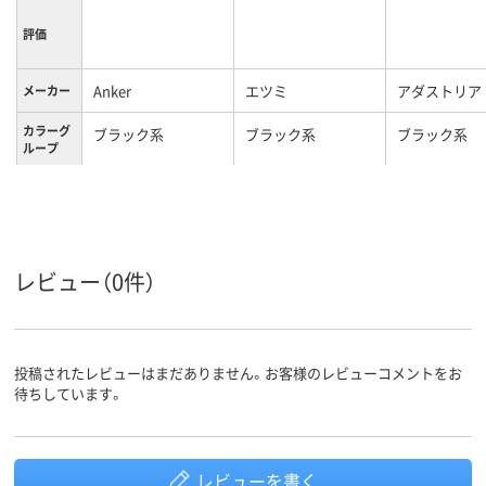
評価
Anker
エツミ
アダストリア
メーカー
カラーグ
ブラック系
ブラック系
ブラック系
ループ
約 250 g
約220g
重量
24ヶ月保証 + 6ヶ月
(Ankerで会員登録
保証期間
後)
レビュー（0件）
投稿されたレビューはまだありません。お客様のレビューコメントをお
待ちしています。
レビューを書く