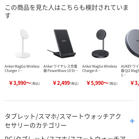
この商品を見た人はこちらも検討されていま
す
Anker MagGo Wireless
Anker ワイヤレス充電
Anker MagGo Wireless
AUKEY 
Charger （…
器 PowerWave 10 St…
Charger A…
器 Qi2 Ma
1…
￥3,990～
￥2,499
￥5,990～
￥3,
（税込）
（税込）
（税込）
タブレット/スマホ/スマートウォッチアク
セサリーのカテゴリー
PC/タブレット/スマホ/スマートウォッチア