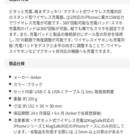
ピタッと充電、絡まずスッキリ：マグネット式ワイヤレス充電対応
のスタンド型ワイヤレス充電器。Qi2対応のiPhoneに最大15W出力
でワイヤレス充電が可能です。360°回転可能な充電パッド：スマホ
充電用のパッドは360°回転が可能。縦でも横でもスマホを固定でき
ます。また、充電パッドと製品の接続部分にボール型の形状を採用
し、70°の範囲で角度調整が可能です。ワイヤレスイヤホンも充電可
能：充電パッドをデスクと水平の向きに調整することで、ワイヤレ
スイヤホンなどマグネット非対応の機器へも充電できます。
商品仕様
メーカー：Anker
カラー：ブラック
セット内容：USB-C ＆ USB-C ケーブル (1.5m)、取扱説明書
重量：約 250 g
寸法：約 152 × 90 × 90 mm
保証期間：24ヶ月保証 + 6ヶ月 (Ankerで会員登録後)
注意事項：・マグネット式ワイヤレス充電はMagSafe対応の
iPhoneシリーズとMagSafe対応のiPhoneケースにのみ対応して
います。・本製品を利用する際には、2.5mm 以上の厚みがあるケ