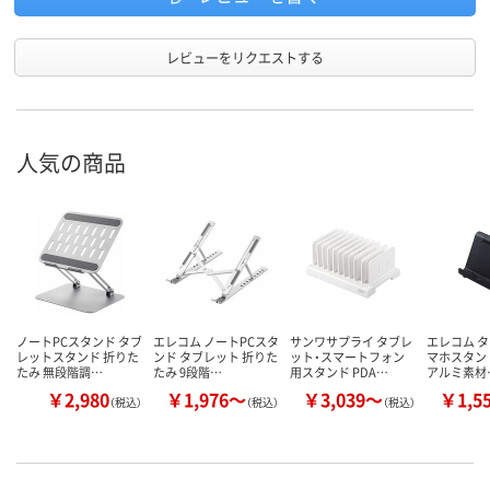
レビューをリクエストする
人気の商品
ノートPCスタンド タブ
エレコム ノートPCスタ
サンワサプライ タブレ
エレコム タ
レットスタンド 折りた
ンド タブレット 折りた
ット・スマートフォン
マホスタンド
たみ 無段階調…
たみ 9段階…
用スタンド PDA…
アルミ素材
￥2,980
￥1,976～
￥3,039～
￥1,5
（税込）
（税込）
（税込）