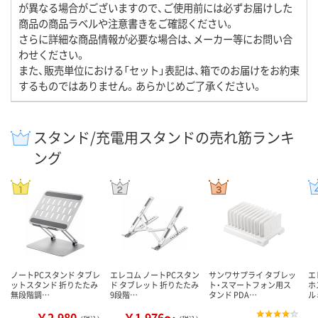
が異なる場合がございますので、ご使用前には必ずお届けした
商品の商品ラベルや注意書きをご確認ください。
さらに詳細な商品情報が必要な場合は、メーカー等にお問い合
わせください。
また、販売単位における「セット」表記は、箱でのお届けをお約束
するものではありません。あらかじめご了承ください。
スタンド/充電用スタンドの売れ筋ランキ
ング
ノートPCスタンド タブレ
エレコム ノートPCスタン
サンワサプライ タブレッ
エ
ットスタンド 折りたたみ
ド タブレット 折りたたみ
ト・スマートフォン用ス
ホ
無段階調…
9段階…
タンド PDA…
ル
￥2,980
￥1,976～