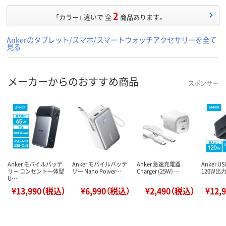
2
「カラー」 違いで 全
商品あります。
Ankerのタブレット/スマホ/スマートウォッチアクセサリーを全て
見る
メーカーからのおすすめ商品
スポンサー
Anker モバイルバッテ
Anker モバイルバッテ
Anker 急速充電器
Anker 
リー コンセント一体型
リー Nano Power…
Charger (25W) …
120W出力
U…
¥13,990（税込）
¥6,990（税込）
¥2,490（税込）
¥12,