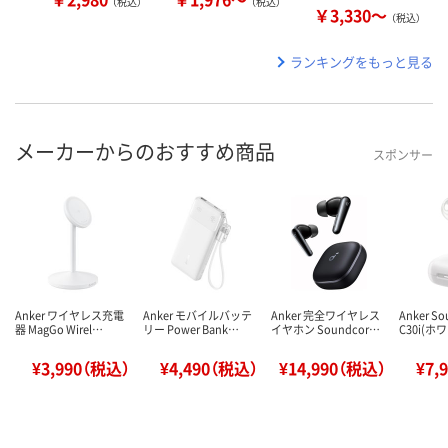
（税込）
（税込）
￥3,330～
（税込）
ランキングをもっと見る
メーカーからのおすすめ商品
スポンサー
Anker ワイヤレス充電
Anker モバイルバッテ
Anker 完全ワイヤレス
Anker So
器 MagGo Wirel…
リー Power Bank…
イヤホン Soundcor…
C30i(ホ
¥3,990（税込）
¥4,490（税込）
¥14,990（税込）
¥7,