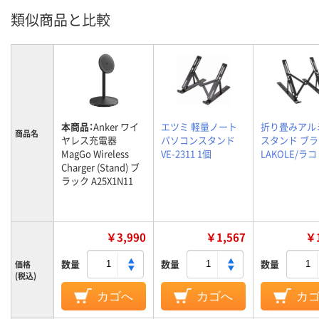
類似商品と比較
本商品：
Anker ワイ
エツミ 軽量ノート
折り畳みアル
商品名
ヤレス充電器
パソコンスタンド
スタンド ブ
MagGo Wireless
VE-2311 1個
LAKOLE/ラ
Charger (Stand) ブ
ラック A25X1N11
￥3,990
￥1,567
￥1
数量
数量
数量
価格
(税込)
カゴへ
カゴへ
カ