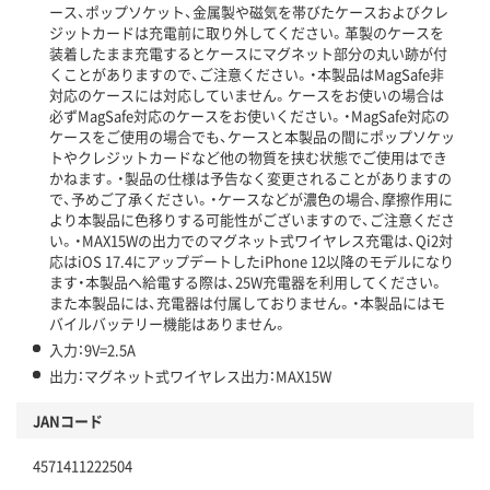
ース、ポップソケット、金属製や磁気を帯びたケースおよびクレ
ジットカードは充電前に取り外してください。革製のケースを
装着したまま充電するとケースにマグネット部分の丸い跡が付
くことがありますので、ご注意ください。・本製品はMagSafe非
対応のケースには対応していません。ケースをお使いの場合は
必ずMagSafe対応のケースをお使いください。・MagSafe対応の
ケースをご使用の場合でも、ケースと本製品の間にポップソケッ
トやクレジットカードなど他の物質を挟む状態でご使用はでき
かねます。・製品の仕様は予告なく変更されることがありますの
で、予めご了承ください。・ケースなどが濃色の場合、摩擦作用に
より本製品に色移りする可能性がございますので、ご注意くださ
い。・MAX15Wの出力でのマグネット式ワイヤレス充電は、Qi2対
応はiOS 17.4にアップデートしたiPhone 12以降のモデルになり
ます・本製品へ給電する際は、25W充電器を利用してください。
また本製品には、充電器は付属しておりません。・本製品にはモ
バイルバッテリー機能はありません。
入力：9V=2.5A
出力：マグネット式ワイヤレス出力：MAX15W
JANコード
4571411222504