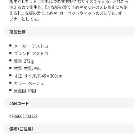
衛生的】:カットしてもほつれずお好きなサイズで使える。汚れたら
洗えるので衛生的。【まな板の滑り止めやマットのズレ防止にも使
える】:まな板の滑り止めや、カーペットやマットのズレ防止、オー
プナーとしても。
商品仕様
メーカー：アストロ
ブランド：アストロ
質量：272ｇ
材質：材質/PVC
寸法：サイズ/約45×300cm
カラー：ベージュ
原産国：中国
JANコード
4936602333139
備考（ご注意）