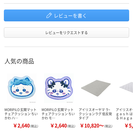
レビューを書く
レビューをリクエストする
人気の商品
MORIPiLO 玄関マット
MORIPiLO 玄関マット
アイリスオーヤマ ラ・
アイリスオ
チェアクッション ちい
チェアクッション ちい
クッションラグ 低反発
ｇａｓｈ 
かわ ハ…
かわ モ…
タイプ
る Ｈａｇ
￥2,640
￥2,640
￥10,820～
￥5,
（税込）
（税込）
（税込）