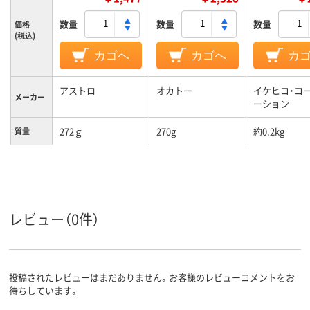
数量
数量
数量
価格
(税込)
カゴへ
カゴへ
カ
アストロ
オカトー
イケヒコ・コ
メーカー
ーション
272ｇ
270g
約0.2kg
質量
レビュー（0件）
投稿されたレビューはまだありません。お客様のレビューコメントをお
待ちしています。