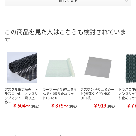
詳しく見る
グレー
グレー
グレー
カラー
お申込番
AEX8671
AEX8659
UE31159
号
直送品
直送品
直送品
在庫
この商品を見た人はこちらも検討されていま
す
お届け日
お取り扱い終了しま
お取り扱い終了しま
お取り扱い終
した
した
した
アスクル限定販売 ト
カーボーイ NEW止まる
アズワン 滑り止めシー
トラスコ中山
ラスコ中山 ノンスリ
んです（滑り止めマッ
ト(極薄タイプ) NSS-
ノンスリッ
ップマット 滑り止
ト）B-45 U…
UT 1枚 …
り止めマッ
め…
￥504～
￥879～
￥919
￥7
（税込）
（税込）
（税込）