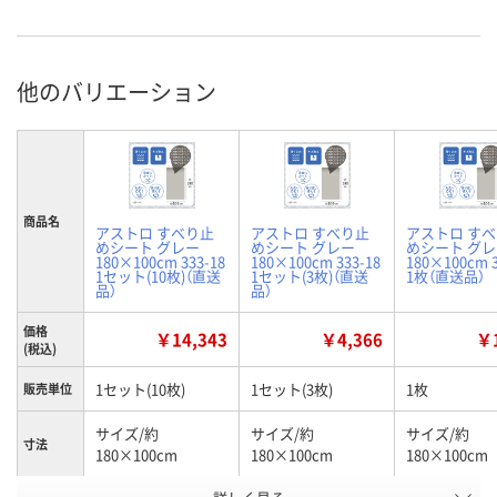
他のバリエーション
商品名
アストロ すべり止
アストロ すべり止
アストロ す
めシート グレー
めシート グレー
めシート グ
180×100cm 333-18
180×100cm 333-18
180×100cm 3
1セット(10枚)（直送
1セット(3枚)（直送
1枚（直送品）
品）
品）
価格
￥14,343
￥4,366
￥1
(税込)
1セット(10枚)
1セット(3枚)
1枚
販売単位
サイズ/約
サイズ/約
サイズ/約
寸法
180×100cm
180×100cm
180×100cm