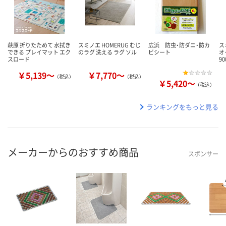
萩原 折りたためて 水拭き
スミノエ HOMERUG むじ
広浜 防虫・防ダニ・防カ
ス
できる プレイマット エク
のラグ 洗える ラグ ソル
ビシート
オ
スロード
9
￥5,139～
￥7,770～
（税込）
（税込）
￥5,420～
（税込）
ランキングをもっと見る
メーカーからのおすすめ商品
スポンサー