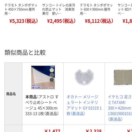
テラモト タンポポマッ
サンコー トイレの床汚
テラモト タンポポマッ
サンコー 
ト 450×750mm 屋外
れ防止マット 消臭効
ト 600×900mm 屋外
ット 拭け
用…
果付 使い…
用…
ベ…
¥5,323（税込）
¥2,495（税込）
¥8,112（税込）
¥1,
類似商品と比較
商品名
本商品：
アストロ す
オカトー メリージ
イケヒコ 足
べり止めシート ベ
ェラート インテリ
とTATAMI
ージュ 45×300cm
アマット GY 01519 1
300×420mm
333-13 1枚（直送品）
枚（直送品）
13601900101
（直送品）
￥1,477
￥2,328
￥2