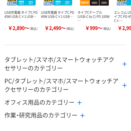
USB充電器 タイプC PD
USB充電器 タイプC PD
タイプCケーブル
エレコム U
45W USB-C×1 USB…
40W USB-C×1 USB…
(USB-C to C) PD 100W
イプC PD 4
…
C×…
￥2,890～
￥2,490～
￥999～
￥2,9
（税込）
（税込）
（税込）
タブレット/スマホ/スマートウォッチアク
セサリーのカテゴリー
PC/タブレット/スマホ/スマートウォッチア
クセサリーのカテゴリー
オフィス用品のカテゴリー
作業・研究用品のカテゴリー