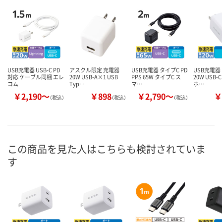
USB充電器 USB-C PD
アスクル限定 充電器
USB充電器 タイプC PD
USB充電器 
対応 ケーブル同梱 エレ
20W USB-A×1 USB
PPS 65W タイプC ス
20W USB-
コム
Typ…
マ…
ホ…
￥2,190～
￥898
￥2,790～
￥
（税込）
（税込）
（税込）
この商品を見た人はこちらも検討されていま
す