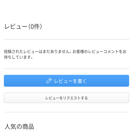
約110g
約98g
約79.5g ※ケ
ル、コネクタ
重量
含む
1年間
1年間
1年間
レビュー（0件）
保証期間
投稿されたレビューはまだありません。お客様のレビューコメントをお
待ちしています。
レビューを書く
レビューをリクエストする
人気の商品