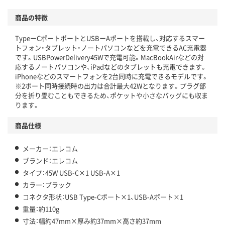
商品の特徴
TypeーCポートポートとUSBーAポートを搭載し、対応するスマー
トフォン・タブレット・ノートパソコンなどを充電できるAC充電器
です。USBPowerDelivery45Wで充電可能。MacBookAirなどの対
応するノートパソコンや、iPadなどのタブレットも充電できます。
iPhoneなどのスマートフォンを2台同時に充電できるモデルです。
※2ポート同時接続時の出力は合計最大42Wとなります。プラグ部
分を折り畳むこともできるため、ポケットや小さなバッグにも収ま
ります。
商品仕様
メーカー：エレコム
ブランド：エレコム
タイプ：45W USB-C×1 USB-A×1
カラー：ブラック
コネクタ形状：USB Type-Cポート×1、USB-Aポート×1
重量：約110g
寸法：幅約47mm×厚み約37mm×高さ約37mm