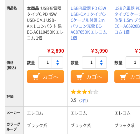
本商品：
USB充電器
USB充電器 PD 65W
USB充電器 PD
商品名
タイプC PD 45W
USB-C×1 タイプC-
タイプC ケー
USB-C×1 USB-
Cケーブル付属 2ｍ
体型 1.5m 
A×1 コンパクト 黒
パソコン充電 EC-
ECーAC6920
EC-AC11045BK エレ
AC8765BK エレコム
コム 1個
コム 1個
1個
￥2,890
￥3,990
￥1
数量
数量
数量
価格
(税込)
カゴへ
カゴへ
カ
評価
3.5
（
2件
）
エレコム
エレコム
エレコム
メーカー
カラーグ
ブラック系
ブラック系
ブラック系
ループ