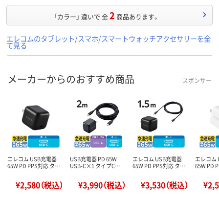
2
「カラー」 違いで 全
商品あります。
エレコムのタブレット/スマホ/スマートウォッチアクセサリーを全
て見る
メーカーからのおすすめ商品
スポンサー
エレコム USB充電器
USB充電器 PD 65W
エレコム USB充電器
エレコム 
65W PD PPS対応 タ…
USB-C×1 タイプC…
65W PD PPS対応 タ…
65W PD
¥2,580（税込）
¥3,990（税込）
¥3,530（税込）
¥2,