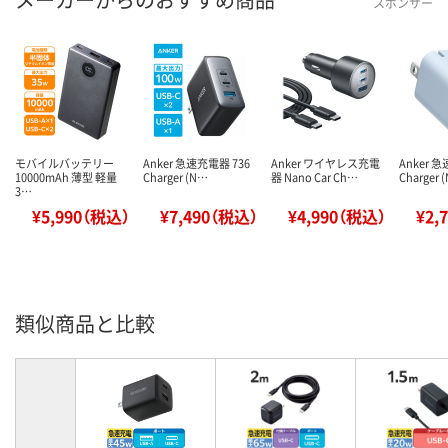
スポンサー
モバイルバッテリー
Anker 急速充電器 736
Anker ワイヤレス充電
Anker 
10000mAh 薄型 軽量
Charger (N…
器 Nano Car Ch…
Charger 
3…
¥5,990（税込）
¥7,490（税込）
¥4,990（税込）
¥2,
類似商品と比較