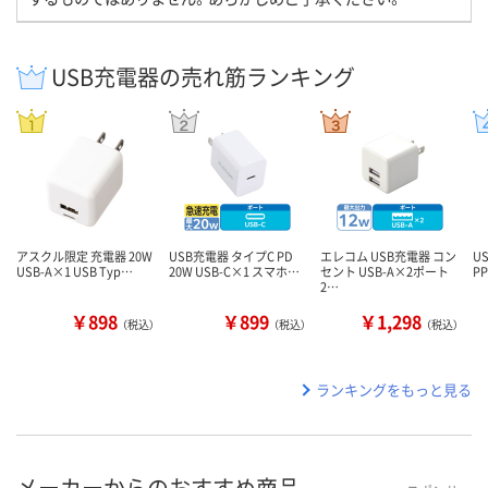
USB充電器の売れ筋ランキング
アスクル限定 充電器 20W
USB充電器 タイプC PD
エレコム USB充電器 コン
U
USB-A×1 USB Typ…
20W USB-C×1 スマホ…
セント USB-A×2ポート
P
2…
￥898
￥899
￥1,298
（税込）
（税込）
（税込）
ランキングをもっと見る
メーカーからのおすすめ商品