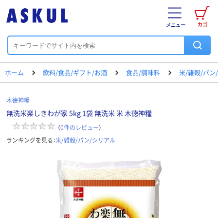
カゴ
メニュー
ホーム
飲料/食品/ギフト/お酒
食品/調味料
米/雑穀/パン
木徳神糧
無洗米楽しきわが家 5kg 1袋 無洗米 米 木徳神糧
（
0
件のレビュー
）
ランキングを見る：
米/雑穀/パン/シリアル