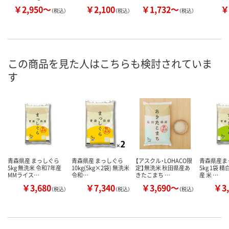
￥2,950～
￥2,100
￥1,732～
￥
（税込）
（税込）
（税込）
この商品を見た人はこちらも検討されていま
す
青森県産 まっしぐら
青森県産 まっしぐら
【アスクル・LOHACO限
青森県産ま
5kg 無洗米 令和7年産
10kg(5kg×2袋) 無洗米
定】無洗米 秋田県産あ
5kg 1袋 
MMライス…
令和…
きたこまち …
産 米 …
￥3,680
￥7,340
￥3,690～
￥3,
（税込）
（税込）
（税込）