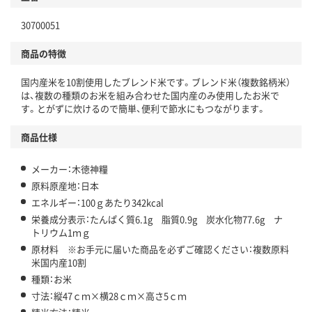
30700051
商品の特徴
国内産米を10割使用したブレンド米です。ブレンド米（複数銘柄米）
は、複数の種類のお米を組み合わせた国内産のみ使用したお米で
す。とがずに炊けるので簡単、便利で節水にもつながります。
商品仕様
メーカー：木徳神糧
原料原産地：日本
エネルギー：100ｇあたり342kcal
栄養成分表示：たんぱく質6.1g 脂質0.9g 炭水化物77.6g ナ
トリウム1ｍｇ
原材料 ※お手元に届いた商品を必ずご確認ください：複数原料
米国内産10割
種類：お米
寸法：縦47ｃｍ×横28ｃｍ×高さ5ｃｍ