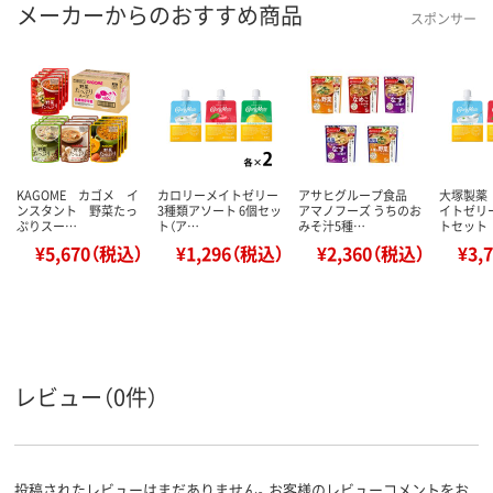
メーカーからのおすすめ商品
スポンサー
KAGOME カゴメ イ
カロリーメイトゼリー
アサヒグループ食品
大塚製薬
ンスタント 野菜たっ
3種類アソート 6個セッ
アマノフーズ うちのお
イトゼリー
ぷりスー…
ト（ア…
みそ汁5種…
トセット
¥5,670（税込）
¥1,296（税込）
¥2,360（税込）
¥3,
レビュー（0件）
投稿されたレビューはまだありません。お客様のレビューコメントをお