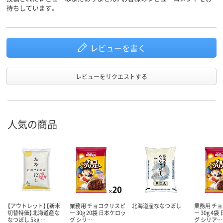
待ちしています。
レビューを書く
レビューをリクエストする
人気の商品
【アウトレット】【新米
業務用 チョコクリスピ
北海道産ななつぼし
業務用 チ
切替特価】北海道産な
ー 30g 20袋 日本ケロッ
ー 30g 4
なつぼし 5kg …
グ シリ…
グ シリア…