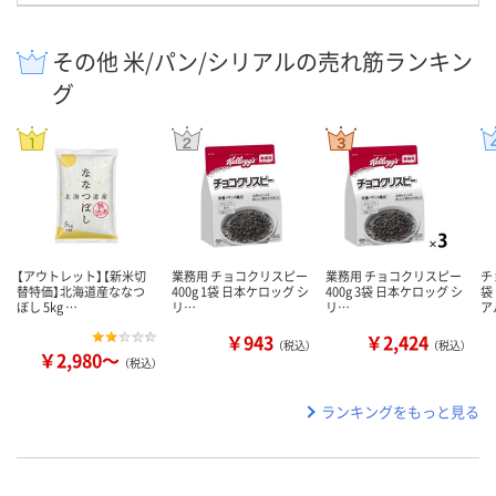
その他 米/パン/シリアルの売れ筋ランキン
グ
【アウトレット】【新米切
業務用 チョコクリスピー
業務用 チョコクリスピー
チ
替特価】北海道産ななつ
400g 1袋 日本ケロッグ シ
400g 3袋 日本ケロッグ シ
袋
ぼし 5kg …
リ…
リ…
ア
￥943
￥2,424
（税込）
（税込）
￥2,980～
（税込）
ランキングをもっと見る