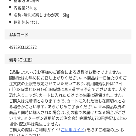
精米方法：精米
内容量：5ｋｇ
名称：無洗米楽しきわが家 5kg
個別包装：なし
JANコード
4972933125272
備考（ご注意）
【返品について】お客様のご都合による返品はお受けできません。
開封後はお早めにお召し上がりください。本商品は一日当たりのご
注文数の上限を設定させていただいており、利用開始以降は17日
(土）18時頃と18日（日）16時頃に再入荷する予定でございます。大変
恐れ入りますが、カートに入れただけでは在庫は確保されません。
ご購入は先着順となりますので、カートに入れた後も在庫切れとな
る場合がございます。あらかじめご了承ください。※本商品以外の
商品と同時に購入された場合は、別の箱でお届けとなる場合がござ
います。※クーポン適用前のご注文合計金額が3,780円(税込)以上の
場合、配送料は発生しません。
ご購入の際は、ご利用ガイド「
ご利用ガイド
」を必ずご確認の上、お
申し込みください。