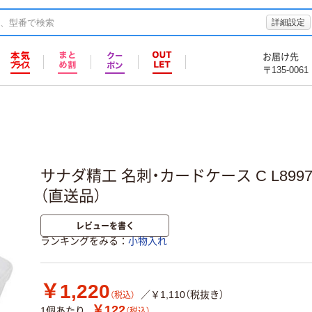
詳細設定
お届け先
〒135-0061
サナダ精工 名刺・カードケース C L8997-
（直送品）
レビューを書く
ランキングをみる
小物入れ
￥1,220
／￥1,110（税抜き）
（税込）
￥122
1個あたり
（税込）