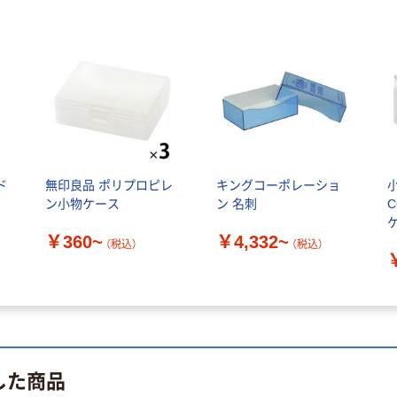
ド
無印良品 ポリプロピレ
キングコーポレーショ
ン小物ケース
ン 名刺
￥360~
￥4,332~
（税込）
（税込）
した商品