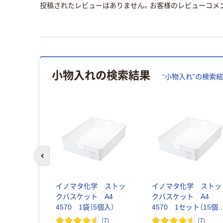
投稿されたレビューはありません。お客様のレビューコメ
小物入れ
の検索結果
“
小物入れ
”の検索
前のスライドへ
チュラ インボ
イノマタ化学 ストッ
イノマタ化学 ストッ
スタンド
クバスケット A4
クバスケット A4
 1個
4570 1袋（5個入）
4570 1セット（15個
5個入×3袋）
(
7
)
(
7
)