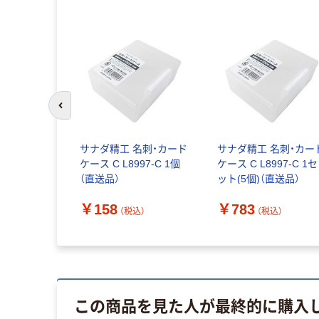
前のスライドへ
サナダ精工 名刺・カード
サナダ精工 名刺・カー
ケース C L8997-C 1個
ケース C L8997-C 1セ
（直送品）
ット(5個)（直送品）
￥158
￥783
（税込）
（税込）
この商品を見た人が最終的に購入