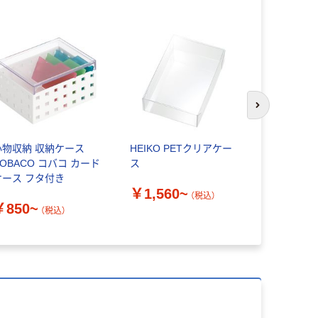
次のスライド
小物収納 収納ケース
HEIKO PETクリアケー
良品計画 
COBACO コバコ カード
ス
プロピレン
ケース フタ付き
￥1,560~
（税込）
￥400~
￥850~
（税込）