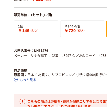
販売単位：1セット(10個)
1個
￥144×5個
￥146
￥720
（税込）
（税込）
お申込番号：UH61276
メーカー：サナダ精工
／型番：L8997-C
／JANコード：49734
商品詳細
原産国
日本
／
材質
ポリプロピレン
／
寸法
幅99×奥行80
もっと見る
こちらの商品は沖縄県・離島が配送エリア外となりま
ない場合はアスクルよりご連絡いたします。