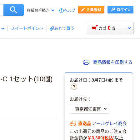
ヘルプ
各種お手続き
0
スイートポイント
あとで買う
カゴ
点
商品情報を印刷する
C 1セット(10個)
お届け日：8月7日（金）まで
お届け先：
直送品
アールグレイ商会
この出荷元の商品のご注文合
計金額が
￥3,300(税込)
以上