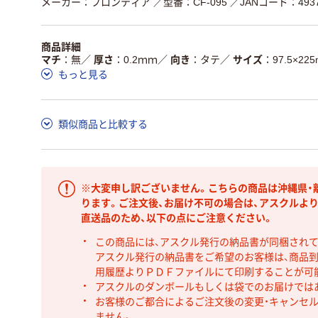
メーカー：フロンティア
／型番：CF-095
／JANコード：49376
商品詳細
マチ
無
／
厚さ
0.2ｍｍ
／
向き
タテ
／
サイズ
97.5×22
もっと見る
類似商品と比較する
※大変申し訳ございません。こちらの商品は沖縄県・
ります。ご注文後、お届け不可の場合は、アスクルよ
直送品のため、以下の点にご注意ください。
この商品には、アスクル発行の納品書が同梱され
アスクル発行の納品書をご希望のお客様は、商品到
用履歴よりＰＤＦファイルにて印刷することが可
アスクルのダンボールもしくは袋でのお届けでは
お客様のご都合によるご注文後の変更・キャンセル
ません。