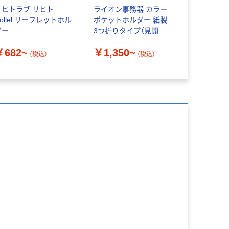
リヒトラブ リヒト
ライオン事務器 カラー
ollel リーフレットホル
ポケットホルダー 紙製
ダー
3つ折りタイプ（見開き
A4判） PH-63C
￥682~
￥1,350~
（税込）
（税込）