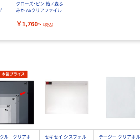
イ
クローズ・ピン 飴ノ森ふ
プ
みか A5クリアファイル
￥1,760~
（税込）
本気プライス
クル クリアホ
セキセイ シスフォル
テージー クリアホ