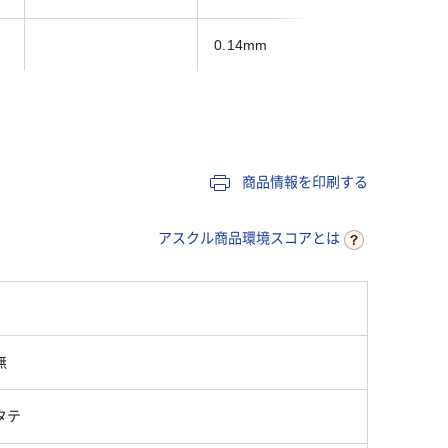
0.14mm
0.5mm
なし
タテ
商品情報を印刷する
表紙：R-PP
アスクル商品環境スコアとは
無
タテ