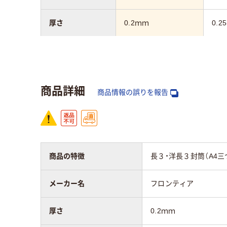
厚さ
0.2ｍｍ
0.2
マチの有無
なし
なし
向き
タテ
タテ
商品詳細
商品情報の誤りを報告
材質
本体：ポリプロピレ
再生
ン
アスクル商品環境
35
スコア
商品の特徴
長３・洋長３封筒（A4
メーカー名
フロンティア
厚さ
0.2ｍｍ