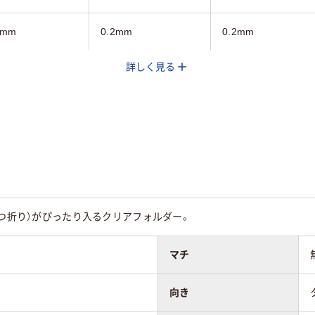
5mm
0.2mm
0.2mm
詳しく見る
なし
なし
ヨコ
タテ
PP50%
ＰＰ0.2ｍｍ
三つ折り）がぴったり入るクリアフォルダー。
マチ
向き