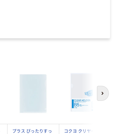
次へ
ル
プラス ぴったりすっ
コクヨ クリヤーファ
プラス 