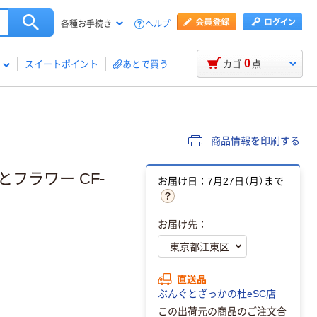
ヘルプ
各種お手続き
0
スイートポイント
あとで買う
カゴ
点
商品情報を印刷する
フラワー CF-
お届け日：7月27日（月）まで
お届け先：
直送品
ぶんぐとざっかの杜eSC店
この出荷元の商品のご注文合