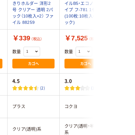
きりホルダー 洋形2
イルB5・エコノミータ
アーホル
ッ
号 クリアー 透明 2パ
イプ フ-781 1セット
トサイズ
ック（10枚入×2） ファ
(100枚:10枚入×10パ
91536 
イル 88259
ック)
入）
￥339
￥7,525
￥314
（税込）
（税込）
数量
数量
数量
カゴへ
カゴへ
4.5
3.0
(2)
(1)
プラス
コクヨ
プラス
)
クリア(透明・半透明)
クリア(透
クリア(透明)系
系
系