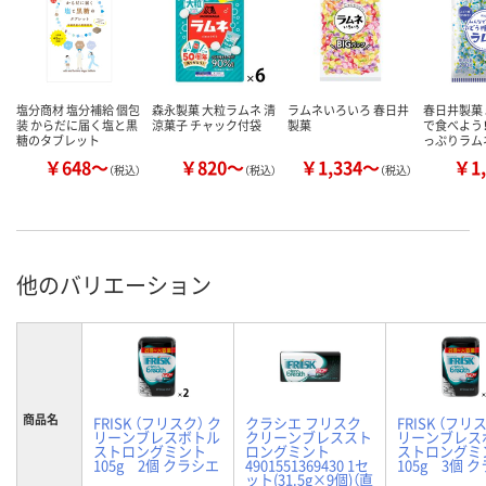
塩分商材 塩分補給 個包
森永製菓 大粒ラムネ 清
ラムネいろいろ 春日井
春日井製菓 
装 からだに届く塩と黒
涼菓子 チャック付袋
製菓
で食べよう
糖のタブレット
っぷりラム
￥648～
￥820～
￥1,334～
￥1,
（税込）
（税込）
（税込）
他のバリエーション
商品名
FRISK （フリスク） ク
クラシエ フリスク
FRISK （フリ
リーンブレスボトル
クリーンブレススト
リーンブレス
ストロングミント
ロングミント
ストロングミ
105g 2個 クラシエ
4901551369430 1セ
105g 3個 
ット(31.5g×9個)（直