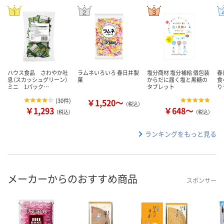
ハウス食品 さわやか吐
ラムネいろいろ 春日井製
塩分商材 塩分補給 個包装
春
息（スカッシュグリーン）
菓
からだに届く塩と黒糖の
食
ミニ 1パック…
タブレット
り
(
30件
)
￥1,520～
（税込）
￥1,293
￥648～
（税込）
（税込）
ランキングをもっと見る
メーカーからのおすすめ商品
スポンサー