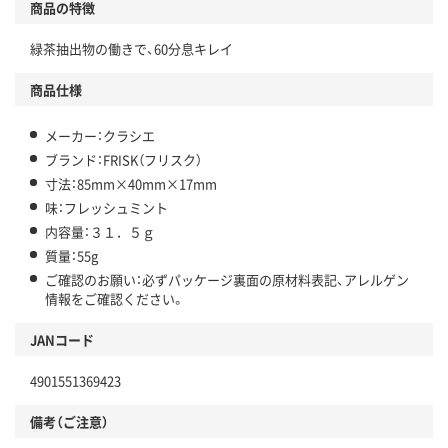
商品の特徴
緑茶抽出物の働きで、60分息キレイ
商品仕様
メーカー：クラシエ
ブランド：FRISK（フリスク）
寸法：85mm×40mm×17mm
味：フレッシュミント
内容量：３１．５ｇ
質量：55g
ご確認のお願い：必ずパッケージ裏面の原材料表記、アレルゲン
情報をご確認ください。
JANコード
4901551369423
備考（ご注意）