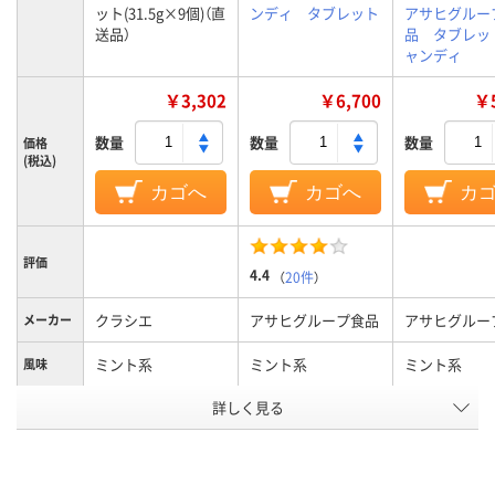
ット(31.5g×9個)（直
ンディ タブレット
アサヒグルー
送品）
品 タブレッ
ャンディ
￥3,302
￥6,700
￥5
数量
数量
数量
価格
(税込)
カゴへ
カゴへ
カ
評価
4.4
（
20件
）
クラシエ
アサヒグループ食品
アサヒグルー
メーカー
ミント系
ミント系
ミント系
風味
詳しく見る
55g
質量
アスクル
商品環境
スコア