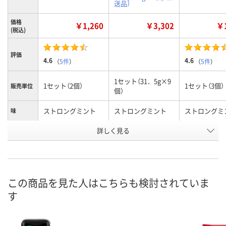
送品）
価格
￥1,260
￥3,302
￥1
(税込)
評価
4.6
4.6
（
5件
）
（
5件
）
1セット（31．5g×9
1セット（2個）
1セット（3個）
販売単位
個）
ストロングミント
ストロングミント
ストロングミ
味
お申込番
詳しく見る
U900005
UK18195
U900008
号
あり
直送品
あり
在庫
8月7日（金）
9月2日（水）まで
8月7日（金）
お届け日
この商品を見た人はこちらも検討されていま
す
数量
数量
数量
カゴへ
カゴへ
カ