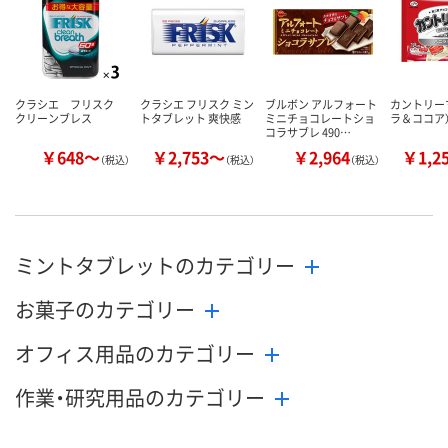
クラシエ フリスク
クラシエ フリスク ミン
ブルボン アルフォート
カントリー
クリーンブレス
トタブレット 爽快感
ミニチョコレートショ
ラ＆ココア
コラサブレ 490…
￥648～
￥2,753～
￥2,964
￥1,2
（税込）
（税込）
（税込）
ミントタブレットのカテゴリー
お菓子のカテゴリー
オフィス用品のカテゴリー
作業・研究用品のカテゴリー