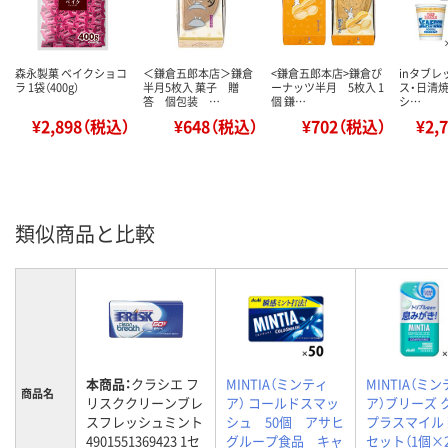
森永製菓 ベイクショコ
＜鎌倉五郎本店＞鎌倉
<鎌倉五郎本店>鎌倉ぴ
inタブ
ラ 1袋（400g）
半月5枚入 菓子 贈
ーナッツ半月 5枚入 1
ス・日清焼そ
答 個包装 …
個 鎌…
シ…
¥2,898（税込）
¥648（税込）
¥702（税込）
¥2,
類似商品と比較
本商品：
クラシエ フ
MINTIA（ミンティ
MINTIA（ミ
商品名
リスククリーンブレ
ア） コールドスマッ
ア）ブリーズ 
スフレッシュミント
シュ 50個 アサヒ
プラスマイル
4901551369423 1セ
グループ食品 キャ
セット（1個×