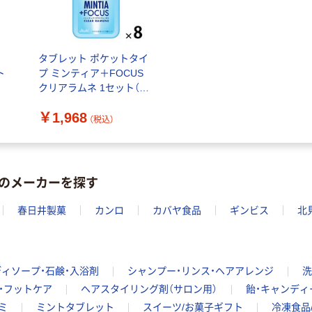
ティッシュペー
スズラン 酒精綿
パー ボックス
G バルクタイプ
モカ 200組 5個
指定医薬部外品
アスクル オリジ
￥428~
（税込）
タブレット ポケットタイ
ナルティッシュ
￥140~
（税込）
ト
プ ミンティア＋FOCUS
PEFC認証
クリアラムネ 1セット（1
オリジナル
人気商品
個×8）
【アスクル限定】
￥1,968
サントリー 天然
（税込）
ファーストレイ
水 ミネラルウォ
ト ニトリルグ
ーター ペットボ
ローブ ブル
￥698~
（税込）
トル
ー 粉なし（パ
￥686~
（税込）
のメーカーを探す
ウダーフリー）
オリジナル
本気プライス
春日井製菓
カンロ
カバヤ食品
ギンビス
北
アスクル 検査用
ファーストレイ
ディスポパンツ
ト ホワイト紙コ
￥96~
（税込）
ップ
ィソープ・石鹸・入浴剤
シャンプー・リンス・ヘアアレンジ
洗
￥374~
（税込）
・フットケア
ヘアスタイリング剤（サロン用）
飴・キャンディ
ミ
ミントタブレット
スイーツ/お菓子ギフト
冷凍食品