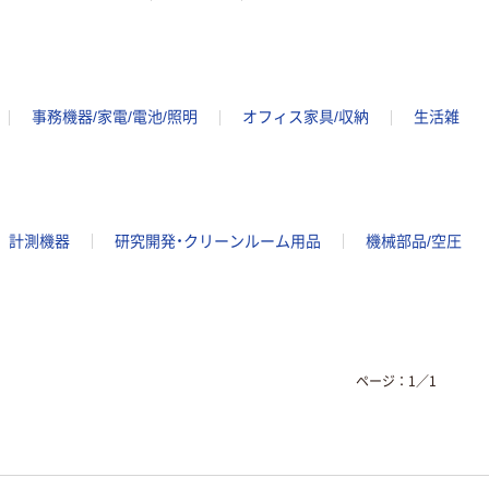
事務機器/家電/電池/照明
オフィス家具/収納
生活雑
計測機器
研究開発・クリーンルーム用品
機械部品/空圧
ページ：
1
／
1