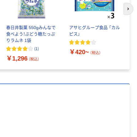
次の
春日井製菓 550gみんなで
アサヒグループ食品 「カル
暑
食べよう！ぶどう糖たっぷ
ピス」
ム
本気プライス
オリジナル
りラムネ 1袋
ラ
アスクル トイ
コピー用紙 ア
味
(
1
)
レのおそうじシ
スクル マルチ
￥420~
￥
（税込）
ート 大王製紙
ペーパー スーパ
￥1,296
（税込）
共同企画 トイ
ーホワイト+
￥330~
￥149~
（税込）
（税込）
レクリーナー
トイレシート
オリジナル
本気プライス
オリジナル
【ガムテープ】ア
アスクル プラス
スクル 現場のチ
チックグローブ
カラ 厚さ
粉なし（パウダ
0.22mm 布テー
ーフリー）
￥145~
￥398~
（税込）
（税込）
プ
本気プライス