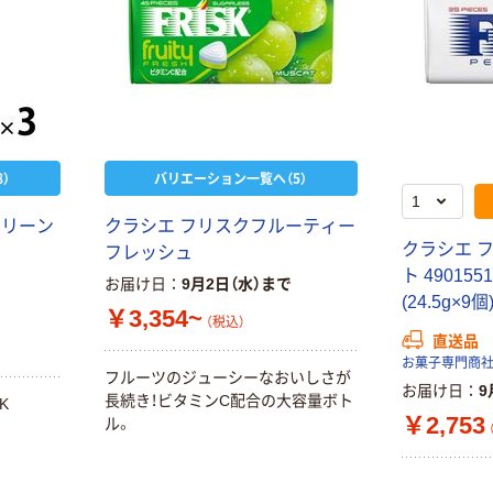
）
バリエーション一覧へ（5）
クリーン
クラシエ フリスクフルーティー
クラシエ 
フレッシュ
ト 490155
お届け日
9月2日（水）まで
(24.5g×9
￥3,354~
（税込）
直送品
お菓子専門商
フルーツのジューシーなおいしさが
お届け日
9
長続き！ビタミンC配合の大容量ボト
K
￥2,753
ル。