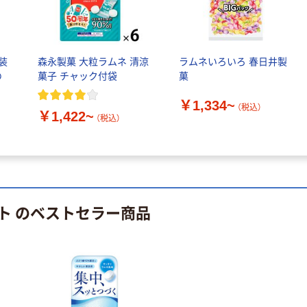
装
森永製菓 大粒ラムネ 清涼
ラムネいろいろ 春日井製
の
菓子 チャック付袋
菓
本気プライス
オリジナル
蛍光オプテック
【アスクル限定】
￥1,334~
（税込）
ス1(アスクル限
ファーストレイ
￥1,422~
（税込）
定モデル) 蛍光
ト ニトリルグ
ペン ゼブラ
ローブ ホワイ
￥52~
￥698~
（税込）
（税込）
ト 粉なし（パ
ウダーフリー）
本気プライス
本気プライス
嬬恋銘水 ナチュ
ペーパータオル
ト のベストセラー商品
ラルミネラルウ
小判・シングル
ォーター 500ml
再生紙 200枚
キャップシール
FSC認証紙 アス
￥1,037~
￥143~
（税込）
付き／2Lラベル
クルオリジナル
（税込）
レス 10本
本気プライス
オリジナル