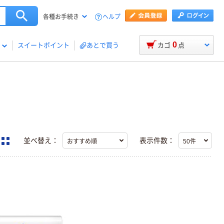
ヘルプ
各種お手続き
0
スイートポイント
あとで買う
カゴ
点
並べ替え：
表示件数：