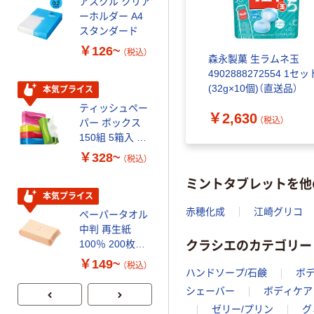
アスクル クリア
アスクル 耳にや
ーホルダー A4
さしい やわらか
スタンダード
いマスク
￥126~
￥458~
（税込）
（税込）
森永製菓 生ラムネ玉
4902888272554 1セッ
(32g×10個)（直送品）
本気プライス
本気プライス
ティッシュペー
トイレットペー
￥2,630
（税込）
パー ボックス
パー シングル
150組 5箱入 ア
120ｍ 再生紙
スクル スマート
100% 6ロール
￥328~
￥470~
（税込）
（税込）
コンパクト ビ
リサイクル100
ミントタブレットを他
ビッド PEFC認
芯あり FSC認
証
証
本気プライス
期間限定価格
赤穂化成
江崎グリコ
ペーパータオル
アスクル プラ
中判 再生紙
スチックグロー
クラシエのカテゴリー
100％ 200枚
ブ 薄手 粉な
FSC認証 シング
し（パウダーフ
￥149~
￥298~
（税込）
（税込）
ハンドソープ/石鹸
ボデ
ル 大王製紙共同
リー）
企画 オリジナル
シェーバー
ボディケア
ゼリー/プリン
グ