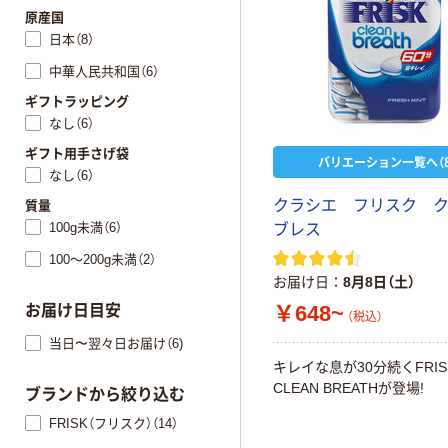
原産国
日本（8）
中華人民共和国（6）
ギフトラッピング
なし（6）
ギフト用手さげ袋
バリエーション一覧へ（8
なし（6）
クラシエ フリスク 
質量
100g未満（6）
ブレス
100～200g未満（2）
お届け日
8月8日（土）
￥648~
お届け日目安
（税込）
当日〜翌々日お届け（6)
キレイな息が30分続くFRIS
CLEAN BREATHが登場!
ブランドから絞り込む
FRISK（フリスク）（14）