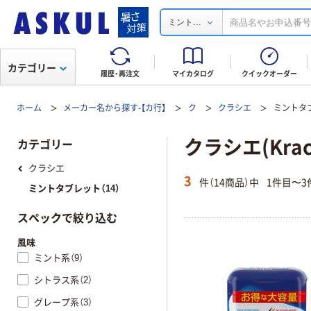
...
ミント
カテゴリー
履歴・再注文
マイカタログ
クイックオーダー
ホーム
メーカー名から探す-【カ行】
ク
クラシエ
ミントタ
クラシエ(Kra
カテゴリー
クラシエ
3
件（14商品）中
1件目〜3
ミントタブレット（14）
スペックで絞り込む
風味
ミント系（9）
シトラス系（2）
グレープ系（3）