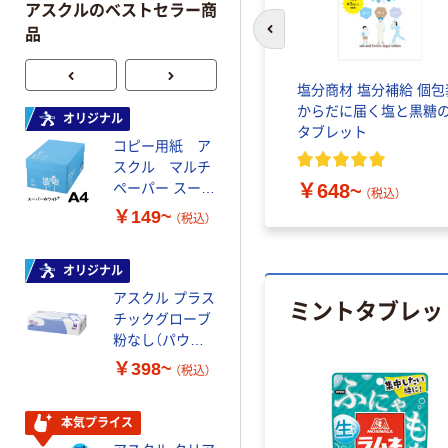
アスクルのベストセラー商
品
前のスライドへ
塩分商材 塩分補給 個包
からだに届く塩と黒糖
オリジナル
オリジナル
タブレット
コピー用紙 ア
コピー用紙 マ
スクル マルチ
ルチペーパー
ペーパー スーパ
スーパーエコノ
￥648~
（税込）
ーホワイト+
ミー+
￥149~
￥149~
（税込）
（税込）
オリジナル
本気プライス
アスクル プラス
トイレットペー
ミントタブレッ
チックグローブ
パー ダブル60
粉なし（パウダ
ｍ 再生紙
ーフリー）
100% 6ロール
￥398~
￥460~
（税込）
（税込）
リサイクル100
芯あり FSC認
証
本気プライス
本気プライス