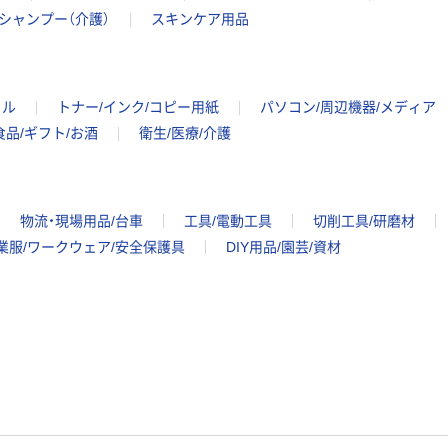
シャンプー（介護）
スキンケア用品
イル
トナー/インク/コピー用紙
パソコン/周辺機器/メディア
食品/ギフト/お酒
衛生/医療/介護
物流・現場用品/台車
工具/電動工具
切削工具/研磨材
業服/ワークウェア/安全保護具
DIY用品/園芸/資材