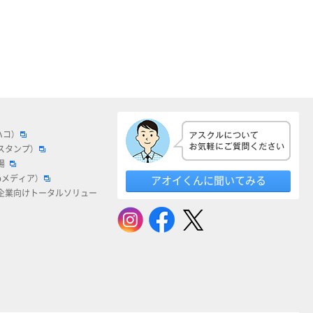
ハコ）
スタンプ）
場
bメディア）
アオイくんに聞いてみる
企業向けトータルソリュー