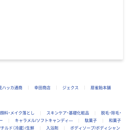
アスクル クリア
ーホルダー A4
スタンダード
￥126~
（税込）
本気プライス
ティッシュペー
パー ボックス
150組 5箱入 ア
スクル スマート
￥328~
（税込）
コンパクト ビ
ビッド PEFC認
証
本気プライス
見ハッカ通商
幸田商店
ジェクス
扇雀飴本舗
ペーパータオル
中判 再生紙
100％ 200枚
FSC認証 シング
￥149~
（税込）
顔料・メイク落とし
スキンケア・基礎化粧品
脱毛・除毛・
ル 大王製紙共同
企画 オリジナル
ー
キャラメル/ソフトキャンディ―
駄菓子
和菓子
/チルド（冷蔵）/生鮮
入浴剤
ボディソープ/ボディシャン