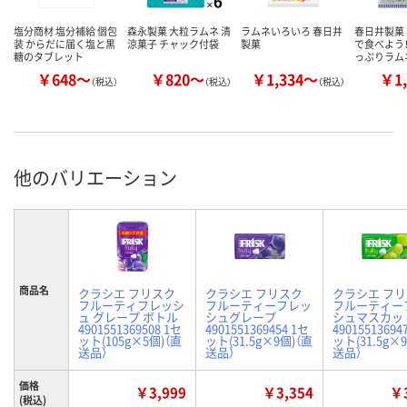
塩分商材 塩分補給 個包
森永製菓 大粒ラムネ 清
ラムネいろいろ 春日井
春日井製菓 
装 からだに届く塩と黒
涼菓子 チャック付袋
製菓
で食べよう
糖のタブレット
っぷりラム
￥648～
￥820～
￥1,334～
￥1,
（税込）
（税込）
（税込）
他のバリエーション
商品名
クラシエ フリスク
クラシエ フリスク
クラシエ フ
フルーティフレッシ
フルーティーフレッ
フルーティー
ュ グレープ ボトル
シュグレープ
シュマスカッ
4901551369508 1セ
4901551369454 1セ
49015513694
ット(105g×5個)（直
ット(31.5g×9個)（直
ット(31.5g×
送品）
送品）
送品）
価格
￥3,999
￥3,354
￥3
(税込)