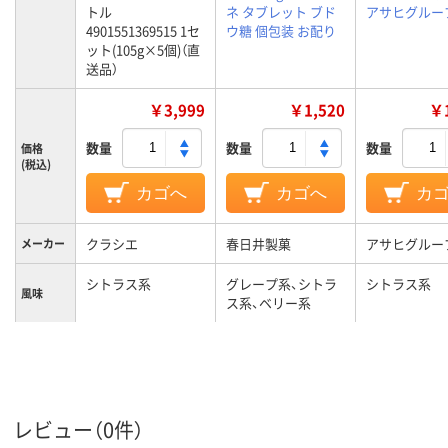
トル
ネ タブレット ブド
アサヒグルー
4901551369515 1セ
ウ糖 個包装 お配り
ット(105g×5個)（直
送品）
￥3,999
￥1,520
￥1
数量
数量
数量
価格
(税込)
カゴへ
カゴへ
カ
クラシエ
春日井製菓
アサヒグルー
メーカー
シトラス系
グレープ系、シトラ
シトラス系
風味
ス系、ベリー系
130g
質量
レビュー（0件）