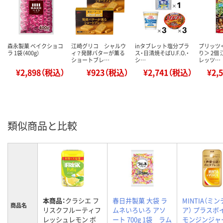
森永製菓 ベイクショコ
江崎グリコ シャルウ
inタブレット塩分プラ
プリッツ
ラ 1袋（400g）
ィ？発酵バターが薫る
ス・日清焼そばU.F.O.・
り＞ 2個
ショートブレ…
シ…
レッツ…
¥2,898（税込）
¥923（税込）
¥2,741（税込）
¥2,
類似商品と比較
本商品：
クラシエ フ
春日井製菓 大袋 ラ
MINTIA（ミ
商品名
リスクフルーティフ
ムネいろいろ アソ
ア） プラスボ
レッシュレモン ボ
ート 700g 1袋 ラム
モンジンジャー