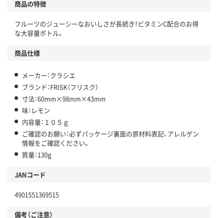
商品の特徴
フルーツのジューシーなおいしさが長続き！ビタミンC配合のお得
な大容量ボトル。
商品仕様
メーカー：クラシエ
ブランド：FRISK（フリスク）
寸法：60mm×98mm×43mm
味：レモン
内容量：１０５ｇ
ご確認のお願い：必ずパッケージ裏面の原材料表記、アレルゲン
情報をご確認ください。
質量：130g
JANコード
4901551369515
備考（ご注意）