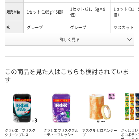
1セット（31．5g×9
1セット（31．
1セット（105g×5個）
販売単位
個）
個）
グレープ
グレープ
マスカット
味
お申込番
詳しく見る
UK18200
UK18197
UK18198
号
直送品
直送品
直送品
在庫
9月2日（水）まで
9月2日（水）まで
9月2日（水）ま
お届け日
この商品を見た人はこちらも検討されていま
す
数量
数量
数量
カゴへ
カゴへ
カ
クラシエ フリスク
クラシエ フリスクフル
アスクル セロハンテー
かっぱえび
クリーンブレス
ーティーフレッシュ
プ
ポロポテト