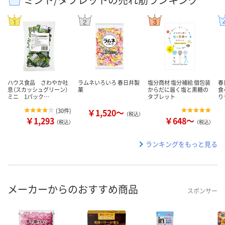
ハウス食品 さわやか吐
ラムネいろいろ 春日井製
塩分商材 塩分補給 個包装
春
息（スカッシュグリーン）
菓
からだに届く塩と黒糖の
食
ミニ 1パック…
タブレット
り
(
30件
)
￥1,520～
（税込）
￥1,293
￥648～
（税込）
（税込）
ランキングをもっと見る
メーカーからのおすすめ商品
スポンサー