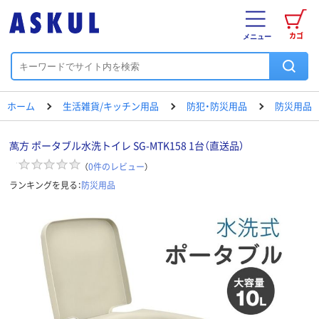
カゴ
メニュー
ホーム
生活雑貨/キッチン用品
防犯・防災用品
防災用品
萬方 ポータブル水洗トイレ SG-MTK158 1台（直送品）
（
0
件のレビュー
）
ランキングを見る：
防災用品