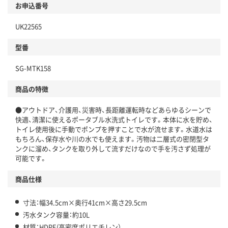
お申込番号
UK22565
型番
SG-MTK158
商品の特徴
●アウトドア、介護用、災害時、長距離運転時などあらゆるシーンで
快適、清潔に使えるポータブル水洗式トイレです。本体に水を貯め、
トイレ使用後に手動でポンプを押すことで水が流せます。水道水は
もちろん、保存水や川の水でも使えます。汚物は二層式の密閉型タ
ンクに溜め、タンクを取り外して流すだけなので手を汚さず処理が
可能です。
商品仕様
寸法：幅34.5cm×奥行41cm×高さ29.5cm
汚水タンク容量：約10L
材質：HDPE(高密度ポリエチレン）