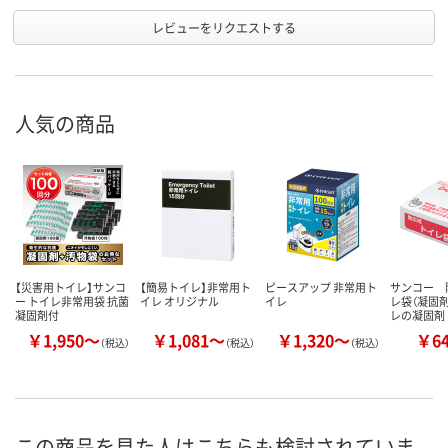
レビューをリクエストする
人気の商品
【災害用トイレ】サンコ
【簡易トイレ】非常用ト
ピースアップ 非常用ト
サンコー 
ー トイレ非常用袋 抗菌
イレ オリジナル
イレ
レ袋（凝固
凝固剤付
レの凝固剤
￥1,950～
￥1,081～
￥1,320～
￥6
（税込）
（税込）
（税込）
この商品を見た人はこちらも検討されていま