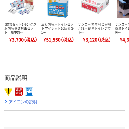
【防災セット】キングジ
三和 災害用トイレセッ
サンコー 非常用 災害用
サンコー 
ム 災害暑さ対策セッ
ト マイレット10回分 S-
介護用 簡易トイレ アウ
簡易トイレ
ト 熱中対…
1…
ト…
災…
¥3,700（税込）
¥51,550（税込）
¥3,120（税込）
¥4,
商品説明
アイコンの説明