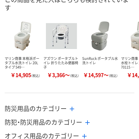
す
マリン商事 本格派ポー
アズワン ポータブルト
SunRuck ポータブル水
マリン商事
タブル水洗トイレ 20L
イレ 折りたたみ便器椅
洗トイレ
水栓トイレ 20
タイプ 549…
子
70115 …
￥14,905
￥3,366～
￥14,597～
￥14,
（税込）
（税込）
（税込）
防災用品のカテゴリー
防犯・防災用品のカテゴリー
オフィス用品のカテゴリー