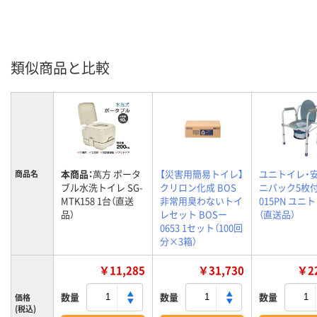
類似商品と比較
本商品：
萬方 ポータ
【災害用簡易トイレ】
ユニトイレ・安
商品名
ブル水洗トイレ SG-
クリロン化成 BOS
ニパック5枚付）
MTK158 1台（直送
非常用臭わないトイ
015PN ユニ
品）
レセット BOSー
（直送品）
0653 1セット（100回
分×3箱）
￥11,285
￥31,730
￥22
数量
数量
数量
価格
(税込)