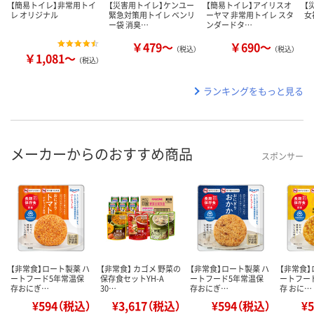
【簡易トイレ】非常用トイ
【災害用トイレ】ケンユー
【簡易トイレ】アイリスオ
【
レ オリジナル
緊急対策用トイレ ベンリ
ーヤマ 非常用トイレ スタ
女
ー袋 消臭…
ンダードタ…
￥479～
￥690～
（税込）
（税込）
￥1,081～
（税込）
ランキングをもっと見る
メーカーからのおすすめ商品
スポンサー
【非常食】ロート製薬 ハ
【非常食】 カゴメ 野菜の
【非常食】ロート製薬 ハ
【非常食】
ートフード5年常温保
保存食セットYH-A
ートフード5年常温保
ートフー
存おにぎ…
30…
存おにぎ…
存 おに…
¥594（税込）
¥3,617（税込）
¥594（税込）
¥