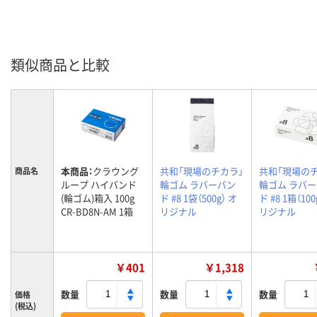
類似商品と比較
本商品：
クラウング
共和「現場のチカラ」
共和「現場の
商品名
ループ ハイバンド
輪ゴム ラバーバン
輪ゴム ラバ
(輪ゴム)箱入 100g
ド #8 1袋（500g） オ
ド #8 1箱（100
CR-BD8N-AM 1箱
リジナル
リジナル
￥401
￥1,318
数量
数量
数量
価格
(税込)