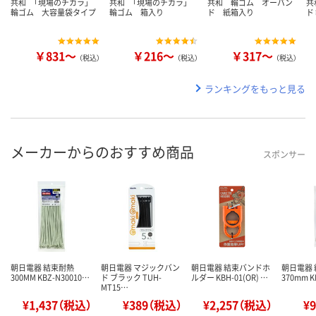
共和 「現場のチカラ」
共和 「現場のチカラ」
共和 輪ゴム オーバン
共
輪ゴム 大容量袋タイプ
輪ゴム 箱入り
ド 紙箱入り
ド
￥831～
￥216～
￥317～
（税込）
（税込）
（税込）
ランキングをもっと見る
メーカーからのおすすめ商品
スポンサー
朝日電器 結束耐熱
朝日電器 マジックバン
朝日電器 結束バンドホ
朝日電器
300MM KBZ-N30010…
ド ブラック TUH-
ルダー KBH-01(OR) …
370mm K
MT15…
¥1,437（税込）
¥389（税込）
¥2,257（税込）
¥