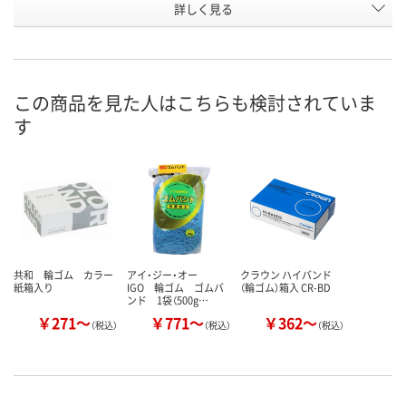
お申込番
詳しく見る
WW47604
WW47609
WW47612
号
在庫
この商品を見た人はこちらも検討されていま
お届け日
す
在庫切れです
在庫切れです
在庫切れです
（次回入荷日未定）
（次回入荷日未定）
（次回入荷日未
共和 輪ゴム カラー
アイ・ジー・オー
クラウン ハイバンド
紙箱入り
IGO 輪ゴム ゴムバ
（輪ゴム）箱入 CR-BD
ンド 1袋（500g…
￥271～
￥771～
￥362～
（税込）
（税込）
（税込）