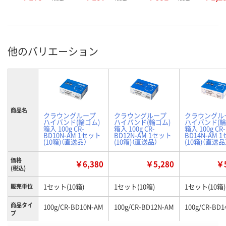
他のバリエーション
商品名
クラウングループ
クラウングループ
クラウングル
ハイバンド(輪ゴム)
ハイバンド(輪ゴム)
ハイバンド(輪
箱入 100g CR-
箱入 100g CR-
箱入 100g CR-
BD10N-AM 1セット
BD12N-AM 1セット
BD14N-AM 
(10箱)（直送品）
(10箱)（直送品）
(10箱)（直送品
価格
￥6,380
￥5,280
￥5
(税込)
1セット(10箱)
1セット(10箱)
1セット(10箱)
販売単位
商品タイ
100g/CR-BD10N-AM
100g/CR-BD12N-AM
100g/CR-BD1
プ