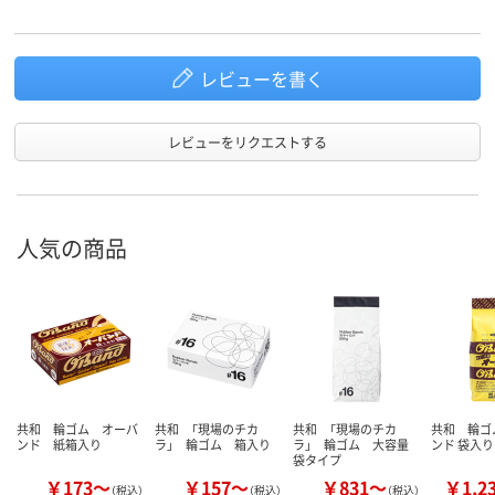
レビューを書く
レビューをリクエストする
人気の商品
共和 輪ゴム オーバ
共和 「現場のチカ
共和 「現場のチカ
共和 輪ゴ
ンド 紙箱入り
ラ」 輪ゴム 箱入り
ラ」 輪ゴム 大容量
ンド 袋入り
袋タイプ
￥173～
￥157～
￥831～
￥1,2
（税込）
（税込）
（税込）