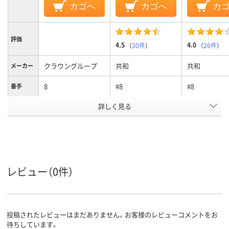
カゴへ
カゴへ
カ
評価
4.5
4.0
（
30件
）
（
26件
）
クラウングループ
共和
共和
メーカー
8
#8
#8
番手
詳しく見る
100g
内容量
輪ゴム・ゴムバンド
輪ゴム・ゴムバンド
輪ゴム・ゴム
種別
アスクル
商品環境
25
45
レビュー（0件）
スコア
投稿されたレビューはまだありません。お客様のレビューコメントをお
待ちしています。