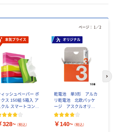
ページ：
1
／
2
本気プライス
オリジナル
本気プ
次のスライド
ティッシュペーパー ボ
乾電池 単3形 アルカ
アスクル 
クス 150組 5箱入 ア
リ乾電池 北欧パッケ
プ
スクル スマートコンパ
ージ アスクルオリジ
クト ビビッド PEFC認
ナル
￥51~
証
（
￥328~
￥140~
（税込）
（税込）