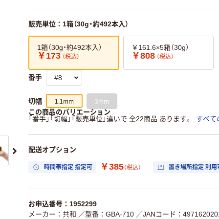
販売単位：1箱（30g・約492本入）
1箱（30g・約492本入）
￥161.6×5箱（30g）
￥173
￥808
（税込）
（税込）
番手
1.1mm
3mm
切幅
この商品のバリエーション
「番手」「切幅」「販売単位」違いで 全22商品 あります。
すべて
配送オプション
￥385
時間帯指定 指定可
置き場所指定 利用
（税込）
お申込番号：1952299
メーカー：共和
／型番：GBA-710
／JANコード：497162020