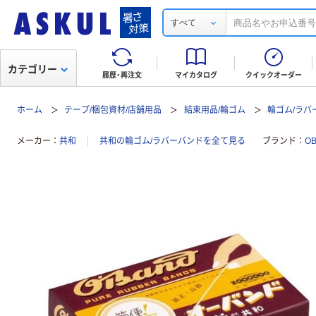
すべて
カテゴリー
履歴・再注文
マイカタログ
クイックオーダー
ホーム
テープ/梱包資材/店舗用品
結束用品/輪ゴム
輪ゴム/ラバ
メーカー
共和
共和の輪ゴム/ラバーバンドを全て見る
ブランド
O