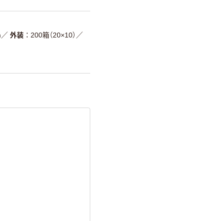
m
／
外装
200箱（20×10）
／