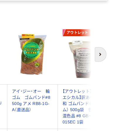
アウトレット
次へ
アイ・ジー・オー 輪
【アウトレット】【Go
共和 オ
ド
ゴム ゴムバンド#8
エシカル】訳あり 共
袋 50g #
ジ
500g アメ RB8-1G-
和 ゴムバンド（輪ゴ
N-002 1
A（直送品）
ム） 500g袋 色ムラ
混色品 #8 GBー
015EC 1袋