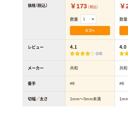
￥173
￥2
価格（税込）
（税込）
数量
数量
カゴへ
4.1
4.0
レビュー
(10)
メーカー
共和
共和
番手
#8
#8
切幅／太さ
1mm～3mm未満
1m
カラーグループ
ブラウン系
ブラ