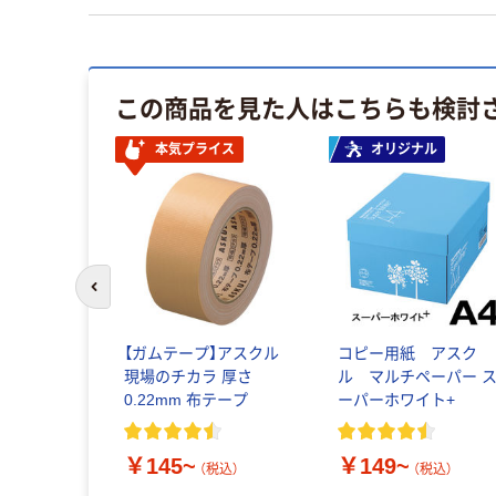
この商品を見た人はこちらも検討
ル
本気プライス
オリジナル
前のスライドへ
ノミータイ
【ガムテープ】アスクル
コピー用紙 アスク
明 高密度タ
現場のチカラ 厚さ
ル マルチペーパー 
 バイオマス
0.22mm 布テープ
ーパーホワイト+
合
￥145~
￥149~
税込）
（税込）
（税込）