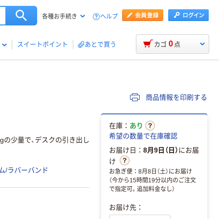
ヘルプ
各種お手続き
0
スイートポイント
あとで買う
カゴ
点
商品情報を印刷する
在庫：
あり
希望の数量で在庫確認
0gの少量で、デスクの引き出し
お届け日：
8月9日（日）
にお届
け
ム/ラバーバンド
お急ぎ便：8月8日（土）にお届け
（今から15時間19分以内のご注文
で指定可。追加料金なし）
お届け先：