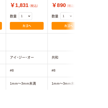
￥1,831
￥890
￥586
（税込）
（税込）
数量
数量
数量
カゴへ
カゴへ
アイ・ジー・オー
共和
共和
#8
#8
#8
1mm～3mm未満
1mm～3mm未満
1mm～3
ブラウン系