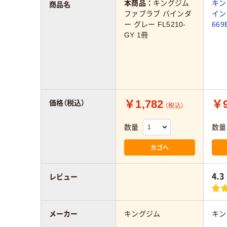
本商品：
キングジム
キン
商品名
ファブラブ バインダ
イン
ー グレー FL5210-
66
GY 1冊
￥1,782
￥9
価格（税込）
（税込）
数量
数量
カゴへ
4.3
レビュー
メーカー
キングジム
キン