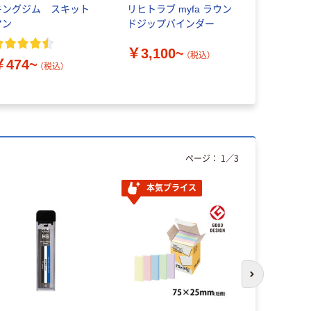
キングジム スキット
リヒトラブ myfa ラウン
30穴ファ
マン
ドジップバインダー
ト厚口 A4
で50枚収容
￥3,100~
（税込）
￥474~
（税込）
￥566~
ページ：
1
／
3
本気プライス
次のスライド