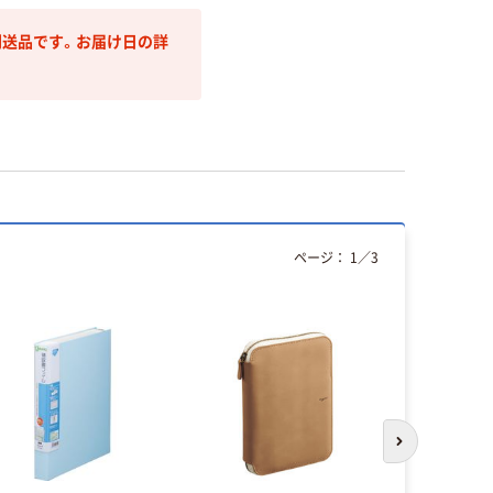
送品です。お届け日の詳
ページ：
1
／
3
オリジ
次のスライド