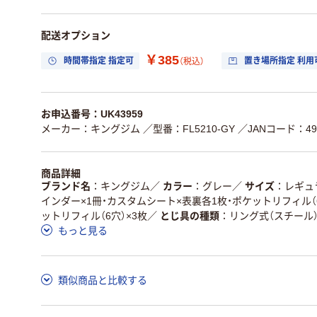
配送オプション
￥385
時間帯指定 指定可
置き場所指定 利用
（税込）
お申込番号：UK43959
メーカー：キングジム
／型番：FL5210-GY
／JANコード：497
商品詳細
ブランド名
キングジム
／
カラー
グレー
／
サイズ
レギュ
インダー×1冊・カスタムシート×表裏各1枚・ポケットリフィル（
ットリフィル（6穴）×3枚
／
とじ具の種類
リング式（スチール
もっと見る
類似商品と比較する