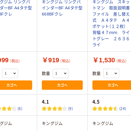
グジム リングバ
キングジム リングバ
キングジム スキッ
ダーBF A4タテ型
インダーBF A4タテ型
トマン 取扱説明書
9BFクレ
668BFクレ
ファイル 差し替え
式 Ａ４タテ Ａ４
ポケット（１２枚）
背幅４７ｍｍ ライ
トグレー ２６３６
ライ
99
￥919
￥1,530
（税込）
（税込）
（税込）
数量
数量
カゴへ
カゴへ
カゴへ
4.1
4.5
(6)
(9)
(24)
グジム
キングジム
キングジム