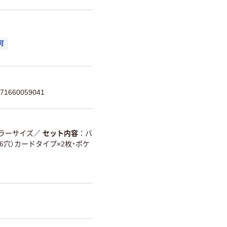
可
1660059041
ラーサイズ
／
セット内容
バ
6穴）カードタイプ×2枚・ポケ
）