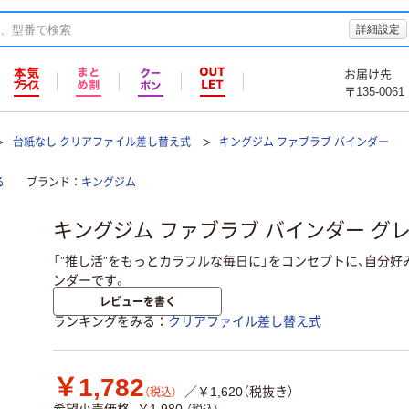
詳細設定
お届け先
〒135-0061
台紙なし クリアファイル差し替え式
キングジム ファブラブ バインダー
る
ブランド
キングジム
キングジム ファブラブ バインダー グレー F
「”推し活”をもっとカラフルな毎日に」をコンセプトに、自分
ンダーです。
レビューを書く
ランキングをみる
クリアファイル差し替え式
￥1,782
／￥1,620（税抜き）
（税込）