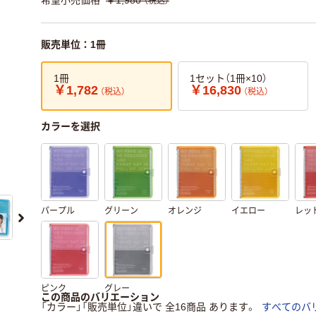
希望小売価格
￥1,980
（税込）
販売単位：1冊
1冊
1セット（1冊×10）
￥1,782
￥16,830
（税込）
（税込）
カラーを選択
パープル
グリーン
オレンジ
イエロー
レッ
ピンク
グレー
この商品のバリエーション
「カラー」「販売単位」違いで 全16商品 あります。
すべてのバ