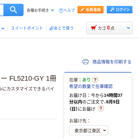
ヘルプ
各種お手続き
0
スイートポイント
あとで買う
カゴ
点
商品情報を印刷する
L5210-GY 1冊
在庫：
あり
希望の数量で在庫確認
好みにカスタマイズできるバイ
お届け日：今から
14時間37
分以内
のご注文で、
8月9日
（日）
にお届け
お届け先：