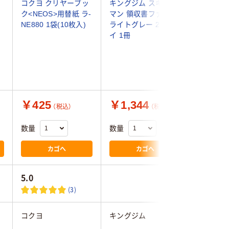
コクヨ クリヤーブッ
キングジム スキット
キングジ
ク<NEOS>用替紙 ラ-
マン 領収書ファイル
ーファイ
NE880 1袋(10枚入)
ライトグレー 2380ラ
式（大量
イ 1冊
A4タテ
54mm
ー 3139
￥425
￥1,344
￥3,2
（税込）
（税込）
数量
数量
数量
カゴへ
カゴへ
5.0
4.5
(3)
コクヨ
キングジム
キングジ