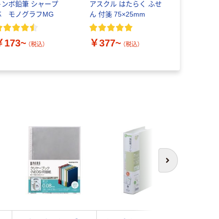
トンボ鉛筆 シャープ
アスクル はたらく ふせ
無印良品 
芯 モノグラフMG
ん 付箋 75×25mm
紙 良品計
￥450~
￥173~
￥377~
（税込）
（税込）
次へ