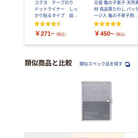
ムクリップ
コクヨ テープのり
元祖 亀の子束子 天然
ット（1ケー
ドットライナー しっ
材 高品質たわし パッ
×2） 良品
かり貼るタイプ 詰め
ージ入 亀の子束子西
替えテープ
商店
込）
￥271~
￥450~
（税込）
（税込）
類似商品と比較
類似スペック品を探す