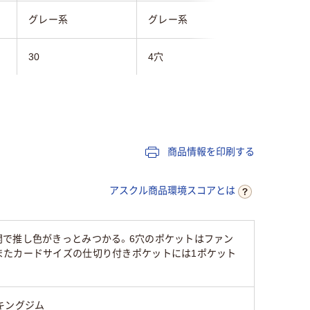
グレー系
グレー系
ライトグ
30
4穴
30
A4タテ
A4長辺1/3
A4タテ
タテ
タテ
タテ
商品情報を印刷する
アスクル商品環境スコアとは
開で推し色がきっとみつかる。6穴のポケットはファン
またカードサイズの仕切り付きポケットには1ポケット
キングジム