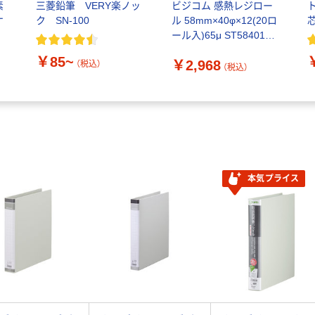
素
三菱鉛筆 VERY楽ノッ
ビジコム 感熱レジロー
ケ
ク SN-100
ル 58mm×40φ×12(20ロ
尾
ール入)65μ ST584012-
20K 1箱(20巻入)
￥85~
￥2,968
（税込）
（税込）
本気プライス