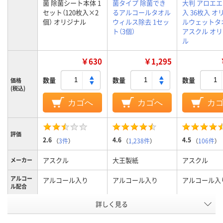
菌 除菌シート本体 1
菌タイプ 除菌でき
大判 アロエ
セット（120枚入×2
るアルコールタオル
入 36枚入 オ
個） オリジナル
ウィルス除去 1セッ
ルウェットタ
ト（3個）
アスクル オ
ル
￥630
￥1,295
数量
数量
数量
価格
(税込)
カゴへ
カゴへ
カ
評価
2.6
4.6
4.5
（
3件
）
（
1,238件
）
（
106件
）
アスクル
大王製紙
アスクル
メーカー
アルコー
アルコール入り
アルコール入り
アルコール入
ル配合
詳しく見る
ボトル
ボトル
パウチ
本体形状
ウェット