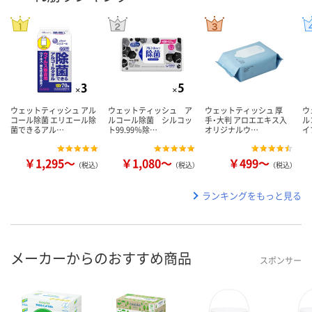
ウェットティッシュ アル
ウェットティッシュ ア
ウェットティッシュ 厚
ウ
コール除菌 エリエール除
ルコール除菌 シルコッ
手・大判 アロエエキス入
ル
菌できるアル…
ト99.99％除…
オリジナルウ…
イ
￥1,295～
￥1,080～
￥499～
（税込）
（税込）
（税込）
ランキングをもっと見る
メーカーからのおすすめ商品
スポンサー