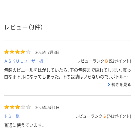
除菌
除菌
除菌
ティッシ
ュの衛生
機能
アスクル
レビュー（3件）
商品環境
10
15
55
スコア
2026年7月3日
ＡＳＫＵＬユーザー様
レビューランク
B
(52ポイント)
包装のビニールをはがしていたら、下の包装まで破れてしまい、真っ
白なボトルになってしまった。下の包装はいらないので、ボトルに
直接印字してあるといいなと思いました。価格はお安いので満足で
続きを見る
す。
2026年5月1日
トミー様
レビューランク
S
(741ポイント)
普通に使えています。