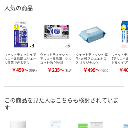
人気の商品
ウェットティッシュ ア
ウェットティッシュ
ウェットティッシュ 厚
ウェットテ
ルコール除菌 エリエー
アルコール除菌 シル
手・大判 アロエエキス
【アルコール
ル除菌できるアル…
コット99.99％除…
入 オリジナルウ…
トルタイプ
￥459～
￥235～
￥499～
￥4
（税込）
（税込）
（税込）
この商品を見た人はこちらも検討されていま
す