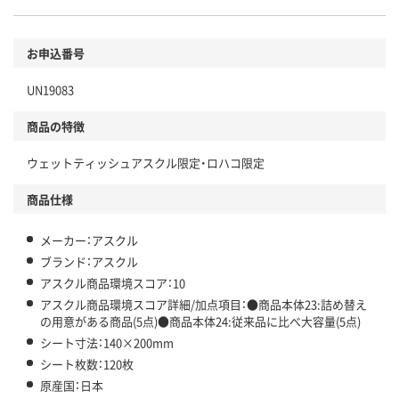
環境に配慮した材料を使用
商品
お申込番号
本体
省資源・省エネ・節水
UN19083
分別・リサイクルしやすい設計
商品の特徴
独自の回収スキームがある
仕組
ウェットティッシュアスクル限定・ロハコ限定
アスクルで資源循環している
商品仕様
温室効果ガスなどの削減
この商品の環境配慮ポイントです。下記商品詳細「
メーカー：アスクル
アスクル商品環境スコア詳細／加点項目
」で確認できます。
ブランド：アスクル
アスクル商品環境スコア：10
アスクル商品環境スコア詳細/加点項目：●商品本体23:詰め替え
の用意がある商品(5点)●商品本体24:従来品に比べ大容量(5点)
シート寸法：140×200mm
シート枚数：120枚
原産国：日本