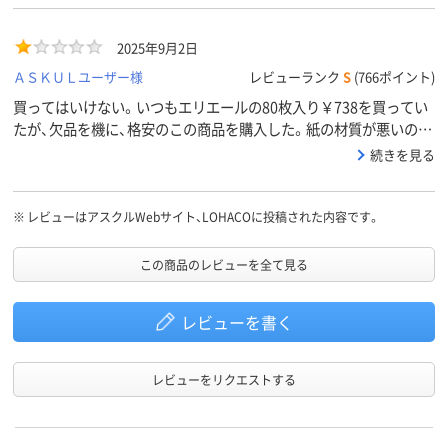
2025年9月2日
ＡＳＫＵＬユーザー様
レビューランク
S
(766ポイント)
買ってはいけない。いつもエリエールの80枚入り￥738を買ってい
たが、欠品を機に、格安のこの商品を購入した。紙の材質が悪いの
か、切れ込みの入れ方が悪いのか、絶対に1枚ずつで切れない。最初
続きを見る
だけかと思ったら、1/3使った今も切れない。真横に引っ張って、勢
い付けても切れないので、もう片方の手で穴のところを押さえなが
らちぎるしかない。初見では絶対にできないので、一回当たり少な
※
レビューはアスクルWebサイト、LOHACOに投稿された内容です。
くとも2～3枚、できない人は5枚程度使うことになり、1個当たりの
使用回数はトントンかマイナスになる。意識的にやっている私でさ
この商品のレビューを全て見る
え、1枚とってふたから出ない幅では切れない。何より使っていて不
快。社員からの苦情も多く、大失敗。10個買ってしまったが、返品し
レビューを書く
たい。買ってから使用までにしばらく経ってしまったことが悔やま
れる。★1も付けたくない。
レビューをリクエストする