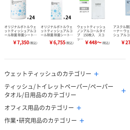
オリジナルボトルウェ
オリジナルボトルウェ
ウェットティッシュ
アスクル限
ットティッシュアルコ
ットティッシュアルコ
ノンアルコールタイ
ーナー ウ
ール除菌 除菌シート…
ール除菌 除菌シート…
プ 150枚入 スコ
シュ アル
ッ…
￥7,350
￥6,755
￥448～
￥2
（税込）
（税込）
（税込）
ウェットティッシュのカテゴリー
ティッシュ/トイレットペーパー/ペーパー
タオル/日用品のカテゴリー
オフィス用品のカテゴリー
作業・研究用品のカテゴリー