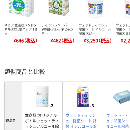
ネピア 激吸収ハンドタ
ティッシュペーパー
ウェットティッシュ
ウェット
オルBOX 5個パック 1セ
200組（5箱入）ネピeco
除菌シート アルコール
除菌シー
ッ…
ネ…
除菌 大容…
除菌大容
¥646（税込）
¥462（税込）
¥3,250（税込）
¥2,
類似商品と比較
本商品：
オリジナル
ウェットティッシ
ウェットティ
ボトルウェットティ
ュ 除菌シート 詰
ュ 除菌シー
商品名
ッシュアルコール除
替用 アルコール除
ルコール除菌 