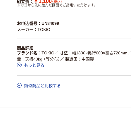
￥1,100
組立費
（税込）
※
カゴから先に進んだ画面でご指定いただけます。
お申込番号：UN84099
メーカー：TOKIO
商品詳細
ブランド名
TOKIO
／
寸法
幅1800×奥行600×高さ720mm
量
天板40kg （等分布）
／
製造国
中国製
もっと見る
類似商品と比較する