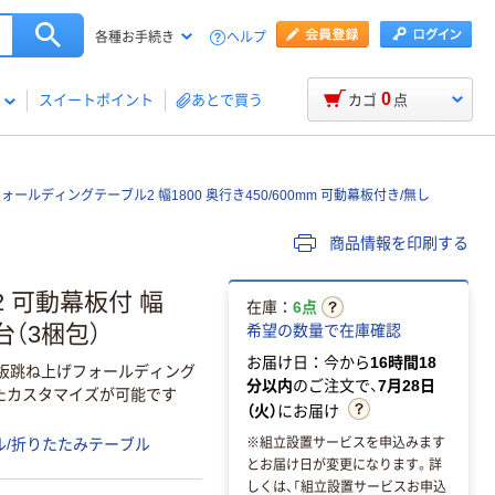
ヘルプ
各種お手続き
0
スイートポイント
あとで買う
カゴ
点
フォールディングテーブル2 幅1800 奥行き450/600mm 可動幕板付き/無し
商品情報を印刷する
 可動幕板付 幅
在庫：
6点
台（3梱包）
希望の数量で在庫確認
お届け日：今から
16時間18
板跳ね上げフォールディング
分以内
のご注文で、
7月28日
たカスタマイズが可能です
（火）
にお届け
※組立設置サービスを申込みます
ル/折りたたみテーブル
とお届け日が変更になります。詳
しくは、「組立設置サービスお申込