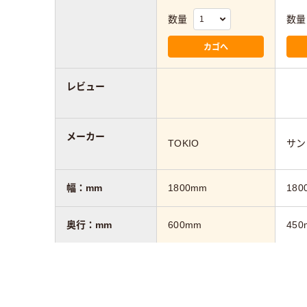
数量
数量
カゴへ
レビュー
メーカー
TOKIO
サン
幅：mm
1800mm
180
奥行：mm
600mm
450
高さ：mm
720mm
700
カラーグループ
ホワイト系
ブラ