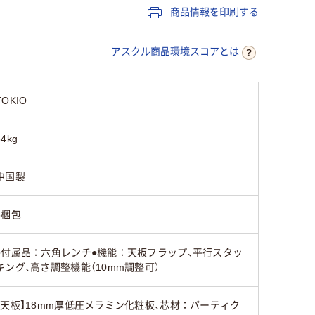
商品情報を印刷する
ー
ス
キャスター付き
キャスター付き
キャスタ
アスクル商品環境スコアとは
TOKIO
28kg
21kg
22ｋｇ
34kg
中国製
3梱包
●付属品：六角レンチ●機能：天板フラップ、平行スタッ
キング、高さ調整機能（10mm調整可）
【天板】18mm厚低圧メラミン化粧板、芯材：パーティク