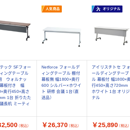
人気商品
オリジナル
テック SFフォー
Netforce フォールデ
アイリスチトセ フ
ィングテーブル
ィングテーブル 棚付
ールディングテーブ
用 ウォルナッ
幕板無 幅1800×奥行
ル 幕板付 幅1800×
幕板付き 幅
600 シルバー×ホワイ
行450×高さ720mm
00×奥行450×高さ
ト 研修 会議 1台（直
ホワイト 1台 オリジ
0mm 1台 折りたた
送品）
ナル
議長机 ミーティ
2,500
￥26,370
￥25,890
（税込）
（税込）
（税込）