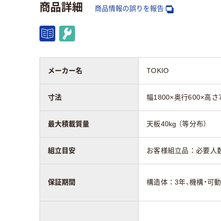
商品詳細
商品情報の誤りを報告
キャスター
キャスター付き
質量
メーカー名
TOKIO
34kg
寸法
幅1800×奥行600×高さ
アスクル商品環境
最大積載質量
天板40kg （等分布）
スコア
組立目安
お客様組立品：必要人数
保証期間
構造体：3年、機構・可