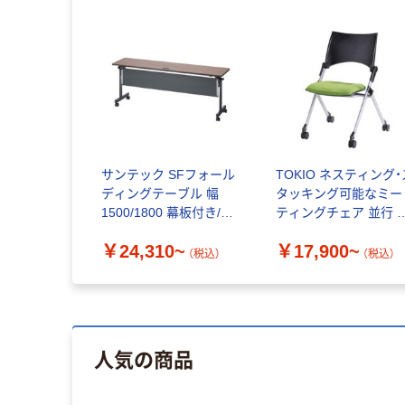
サンテック SFフォール
TOKIO ネスティング・
ディングテーブル 幅
タッキング可能なミー
1500/1800 幕板付き/無
ティングチェア 並行 
し
直 キャスター付 耐圧
￥24,310~
￥17,900~
散 肘付き／肘なし
（税込）
（税込）
人気の商品