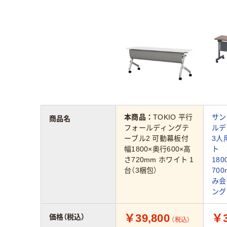
本商品：
TOKIO 平行
サン
商品名
フォールディングテ
ルデ
ーブル2 可動幕板付
3人
幅1800×奥行600×高
ト 
さ720mm ホワイト 1
18
台（3梱包）
70
み会
ング
￥39,800
￥3
価格（税込）
（税込）