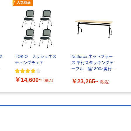
人気商品
ス
TOKIO メッシュネス
Netforce ネットフォー
ティングチェア
ス 平行スタッキングテ
垂
ーブル 幅1800×奥行
分
600 HST-1860/HST-
￥14,600~
￥23,265~
1860M
（税込）
（税込）