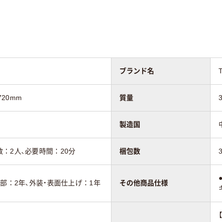
Φ50mmアジャスタ
キャスター付き
機能付キャスター（
トッパー付き×2個）
ブランド名
23.2kg
20.4g
720mm
質量
20
製造国
：2人、必要時間：20分
梱包数
動部：2年、外装・表面仕上げ：1年
その他商品仕様