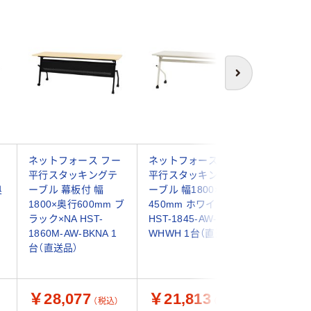
人気商
次へ
ォ
ネットフォース フー
ネットフォース フー
アール・
平行スタッキングテ
平行スタッキングテ
ワ シン
奥
ーブル 幕板付 幅
ーブル 幅1800×奥行
ディング
1800×奥行600mm ブ
450mm ホワイト
ワイト 幅
ラック×NA HST-
HST-1845-AW-
450×高さ
1860M-AW-BKNA 1
WHWH 1台（直送品）
キャスタ
台（直送品）
み長机
￥28,077
￥21,813
￥27,
（税込）
（税込）