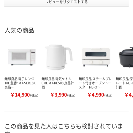
レビューをリクエストする
人気の商品
無印良品 電子レンジ
無印良品 電気ケトル
無印良品 スチームプレ
無印良品 
18L 型番：MJ-SER18A
0.8L MJ-KES08 良品計
ート付きオーブントー
レート MJ-
良品…
画
スター MJ-OT…
計画
￥14,900
￥3,990
￥4,990
￥4,
（税込）
（税込）
（税込）
この商品を見た人はこちらも検討されていま