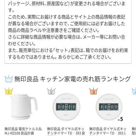
パッケージ、原材料、原産国など）が変更される場合がございま
す。
このため、実際にお届けする商品とサイト上の商品情報の表記
が異なる場合がございますので、ご使用前には必ずお届けした
商品の商品ラベルや注意書きをご確認ください。
さらに詳細な商品情報が必要な場合は、メーカー等にお問い合
わせください。
また、販売単位における「セット」表記は、箱でのお届けをお約束
するものではありません。あらかじめご了承ください。
無印良品 キッチン家電の売れ筋ランキング
無印良品 電気ケトル 0.8L
無印良品 ダイヤル式キッ
無印良品 ダイヤル式キッ
無
MJ-KES08 良品計画
チンタイマー TD‐393 良
チンタイマー TD‐393 1
型