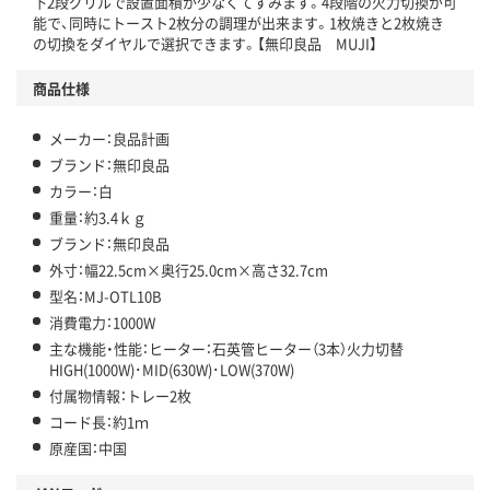
下2段グリルで設置面積が少なくてすみます。4段階の火力切換が可
能で、同時にトースト2枚分の調理が出来ます。1枚焼きと2枚焼き
の切換をダイヤルで選択できます。【無印良品 MUJI】
商品仕様
メーカー：良品計画
ブランド：無印良品
カラー：白
重量：約3.4ｋｇ
ブランド：無印良品
外寸：幅22.5cm×奥行25.0cm×高さ32.7cm
型名：MJ-OTL10B
消費電力：1000W
主な機能・性能：ヒーター：石英管ヒーター（3本）火力切替
HIGH(1000W)･MID(630W)･LOW(370W)
付属物情報：トレー2枚
コード長：約1ｍ
原産国：中国