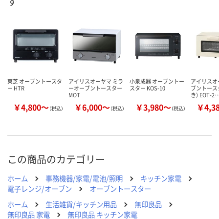
す
東芝 オーブントースタ
アイリスオーヤマ ミラ
小泉成器 オーブントー
アイリスオ
ー HTR
ーオーブントースター
スター KOS-10
ブントース
MOT
き） EOT-2
￥4,800～
￥6,000～
￥3,980～
￥4,3
（税込）
（税込）
（税込）
この商品のカテゴリー
ホーム
事務機器/家電/電池/照明
キッチン家電
電子レンジ/オーブン
オーブントースター
ホーム
生活雑貨/キッチン用品
無印良品
無印良品 家電
無印良品 キッチン家電