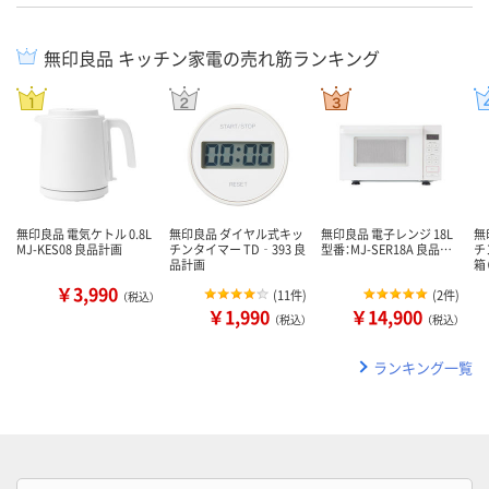
無印良品 キッチン家電の売れ筋ランキング
無印良品 電気ケトル 0.8L
無印良品 ダイヤル式キッ
無印良品 電子レンジ 18L
無
MJ-KES08 良品計画
チンタイマー TD‐393 良
型番：MJ-SER18A 良品…
チ
品計画
箱
￥3,990
(
11件
)
(
2件
)
（税込）
￥1,990
￥14,900
（税込）
（税込）
ランキング一覧