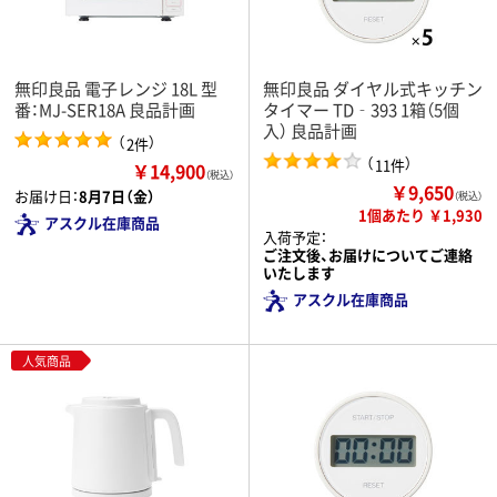
無印良品 電子レンジ 18L 型
無印良品 ダイヤル式キッチン
番：MJ-SER18A 良品計画
タイマー TD‐393 1箱（5個
入） 良品計画
（
）
2件
（
）
11件
￥14,900
（税込）
￥9,650
お届け日：
8月7日（金）
（税込）
1個あたり ￥1,930
アスクル在庫商品
入荷予定：
ご注文後、お届けについてご連絡
いたします
アスクル在庫商品
人気商品