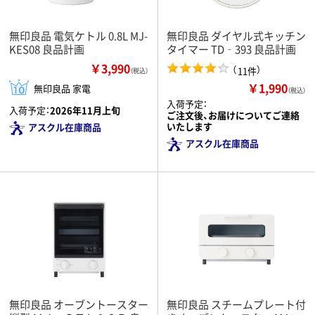
無印良品 電気ケトル 0.8L MJ-
無印良品 ダイヤル式キッチン
KES08 良品計画
タイマー TD‐393 良品計画
￥3,990
（
）
11件
（税込）
￥1,990
無印良品 家電
（税込）
入荷予定：
入荷予定：
2026年11月上旬
ご注文後、お届けについてご連絡
いたします
アスクル在庫商品
アスクル在庫商品
無印良品 オーブントースター
無印良品 スチームプレート付