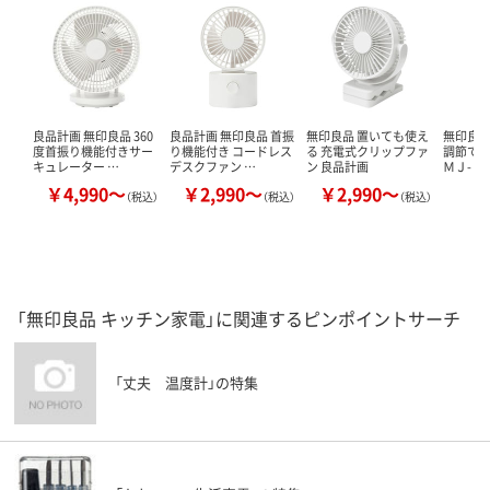
良品計画 無印良品 360
良品計画 無印良品 首振
無印良品 置いても使え
無印良品
度首振り機能付きサー
り機能付き コードレス
る 充電式クリップファ
調節でき
キュレーター …
デスクファン …
ン 良品計画
ＭＪ-Ｄ
￥4,990～
￥2,990～
￥2,990～
￥
（税込）
（税込）
（税込）
「無印良品 キッチン家電」に関連するピンポイントサーチ
「丈夫 温度計」の特集