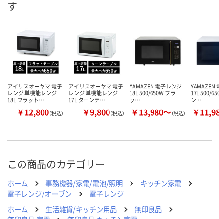
す
アイリスオーヤマ 電子
アイリスオーヤマ 電子
YAMAZEN 電子レンジ
YAMAZEN
レンジ 単機能レンジ
レンジ 単機能レンジ
18L 500/650W フラ
17L 500/6
18L フラット…
17L ターンテ…
ッ…
ン…
￥12,800
￥9,800
￥13,980～
￥11,9
（税込）
（税込）
（税込）
この商品のカテゴリー
ホーム
事務機器/家電/電池/照明
キッチン家電
電子レンジ/オーブン
電子レンジ
ホーム
生活雑貨/キッチン用品
無印良品