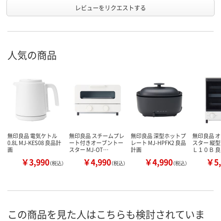
レビューをリクエストする
人気の商品
無印良品 電気ケトル
無印良品 スチームプレ
無印良品 深型ホットプ
無印良品 
0.8L MJ-KES08 良品計
ート付きオーブントー
レート MJ-HPFK2 良品
スター 縦型
画
スター MJ-OT…
計画
Ｌ１０Ｂ 
￥3,990
￥4,990
￥4,990
￥5,
（税込）
（税込）
（税込）
この商品を見た人はこちらも検討されていま