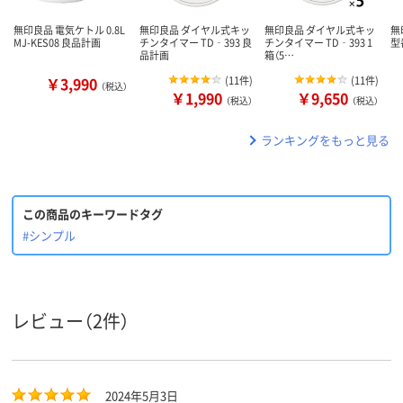
無印良品 電気ケトル 0.8L
無印良品 ダイヤル式キッ
無印良品 ダイヤル式キッ
無
MJ-KES08 良品計画
チンタイマー TD‐393 良
チンタイマー TD‐393 1
型
品計画
箱（5…
￥3,990
(
11件
)
(
11件
)
（税込）
￥1,990
￥9,650
（税込）
（税込）
ランキングをもっと見る
この商品のキーワードタグ
#シンプル
レビュー（2件）
2024年5月3日