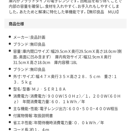
庫内がフラットタイプの電子レンジです。回転皿を取り除くことで
内部の容量を確保し、食材を入れやすく、お手入れもしやすくしま
した。あたためと解凍に特化した単機能です。【無印良品 MUJI】
商品仕様
メーカー：良品計画
ブランド：無印良品
容量：庫内間口サイズ：幅29.5cmＸ奥行29.5cmＸ高さ18.0cm（側
面、奥面に凹み含まず） 庫内有効サイズ：幅32.9cmＸ奥行
31.5cmＸ高さ18.0cm 庫内容積：18L
ブランド：無印良品
外寸：サイズ：幅４７×奥行３５×高さ２８．５ｃｍ 重さ：１
３．５ｋｇ
型名：型番：ＭＪ‐ＳＥＲ１８Ａ
消費電力：消費電力：９００Ｗ（５０Ｈｚ）／１，２００Ｗ（６０Ｈ
ｚ） 年間消費電力量：６０．１ｋＷｈ／年
主な機能・性能：電子レンジ出力：６００・５００・４００Ｗ相当
付属物情報：取扱説明書
省エネ性能：年間待機時消費電力量：０．０ｋＷｈ／年
コード長：約１．４ｍ