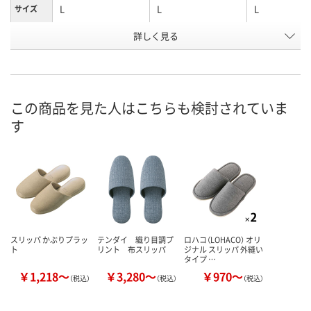
L
L
L
サイズ
詳しく見る
オリーブ
ダークブラウン
ネイビー
カラー
お申込番
5241802
5241590
J474828
号
あり
あり
あり
在庫
この商品を見た人はこちらも検討されていま
す
8月11日（火）
8月10日（月）
8月10日（月）
お届け日
数量
数量
数量
カゴへ
カゴへ
カ
スリッパ かぶりプラッ
テンダイ 織り目調プ
ロハコ（LOHACO） オリ
ト
リント 布スリッパ
ジナル スリッパ 外縫い
タイプ …
￥1,218～
￥3,280～
￥970～
（税込）
（税込）
（税込）