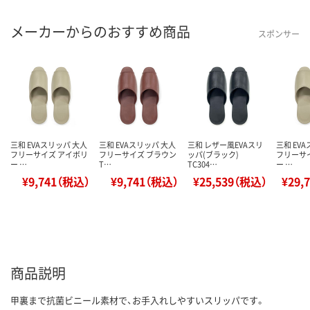
メーカーからのおすすめ商品
スポンサー
三和 EVAスリッパ 大人
三和 EVAスリッパ 大人
三和 レザー風EVAスリ
三和 EV
フリーサイズ アイボリ
フリーサイズ ブラウン
ッパ(ブラック)
フリーサ
ー …
T…
TC304…
ー …
¥9,741（税込）
¥9,741（税込）
¥25,539（税込）
¥29,
商品説明
甲裏まで抗菌ビニール素材で、お手入れしやすいスリッパです。