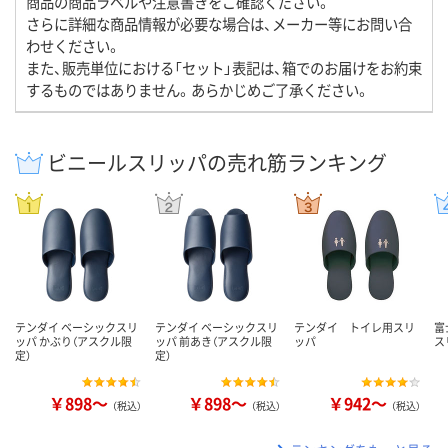
商品の商品ラベルや注意書きをご確認ください。
さらに詳細な商品情報が必要な場合は、メーカー等にお問い合
わせください。
また、販売単位における「セット」表記は、箱でのお届けをお約束
するものではありません。あらかじめご了承ください。
ビニールスリッパの売れ筋ランキング
テンダイ ベーシックスリ
テンダイ ベーシックスリ
テンダイ トイレ用スリ
富
ッパ かぶり（アスクル限
ッパ 前あき（アスクル限
ッパ
ス
定）
定）
￥898～
￥898～
￥942～
（税込）
（税込）
（税込）