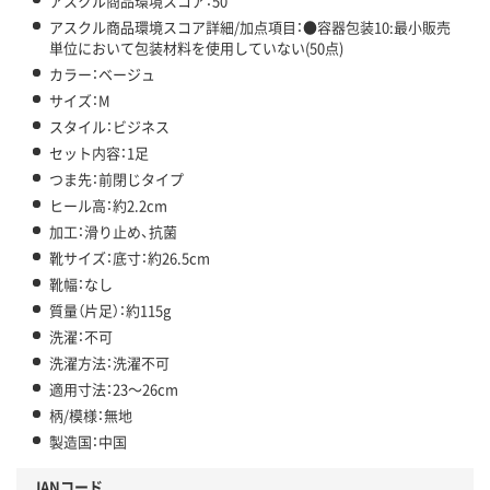
アスクル商品環境スコア：50
アスクル商品環境スコア詳細/加点項目：●容器包装10:最小販売
単位において包装材料を使用していない(50点)
カラー：ベージュ
サイズ：M
スタイル：ビジネス
セット内容：1足
つま先：前閉じタイプ
ヒール高：約2.2cm
加工：滑り止め、抗菌
靴サイズ：底寸：約26.5cm
靴幅：なし
質量（片足）：約115g
洗濯：不可
洗濯方法：洗濯不可
適用寸法：23～26cm
柄/模様：無地
製造国：中国
JANコード