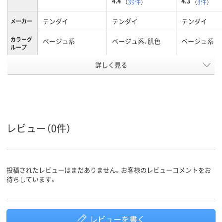
4.4
4.3
（
39件
）
（
3件
）
テンダイ
テンダイ
テンダイ
メーカー
カラーグ
ベージュ系
ベージュ系、肌色
ベージュ系
ループ
詳しく見る
抗菌
抗菌
抗菌
機能
アスクル
商品環境
50
50
スコア
レビュー（0件）
投稿されたレビューはまだありません。お客様のレビューコメントをお
待ちしています。
レビューを書く