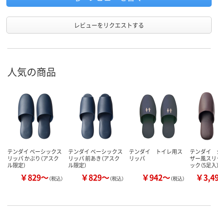
レビューをリクエストする
人気の商品
テンダイ ベーシックス
テンダイ ベーシックス
テンダイ トイレ用ス
テンダイ 
リッパ かぶり（アスク
リッパ 前あき（アスク
リッパ
ザー風スリ
ル限定）
ル限定）
ック（5足入
￥829～
￥829～
￥942～
￥3,4
（税込）
（税込）
（税込）