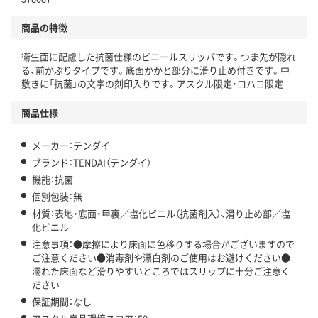
アスクルで資源循環している
商品の特徴
温室効果ガスなどの削減
衛生面に配慮した抗菌仕様のビニールスリッパです。つま先が隠れ
この商品の環境配慮ポイントです。下記商品詳細「
る、前かぶりタイプです。底面かかと部分に滑り止め付きです。中
アスクル商品環境スコア詳細／加点項目
」で確認できます。
敷きに「抗菌」の文字の刻印入りです。アスクル限定・ロハコ限定
商品仕様
メーカー：テンダイ
ブランド：TENDAI（テンダイ）
機能：抗菌
個別包装：無
材質：表地・底面・甲裏／塩化ビニル（抗菌剤入）、滑り止め部／塩
化ビニル
注意事項：●摩擦により床面に色移りする場合がございますので
ご注意ください●消毒剤や漂白剤のご使用はお避けください●
濡れた床面など滑りやすいところではスリップに十分ご注意く
ださい
保証期間：なし