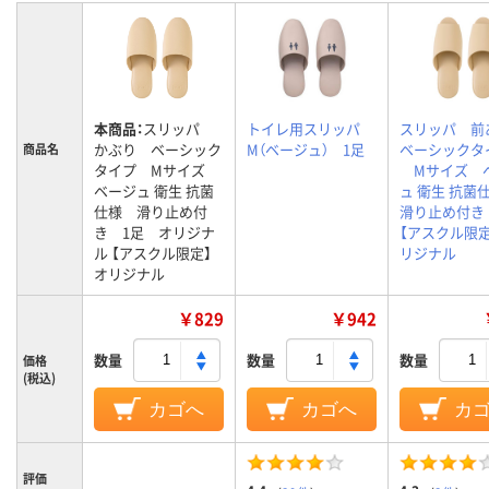
本商品：
スリッパ
トイレ用スリッパ
スリッパ 
かぶり ベーシック
M（ベージュ） 1足
ベーシックタ
商品名
タイプ Mサイズ
Mサイズ 
ベージュ 衛生 抗菌
ュ 衛生 抗
仕様 滑り止め付
滑り止め付き
き 1足 オリジナ
【アスクル限定
ル 【アスクル限定】
リジナル
オリジナル
￥829
￥942
数量
数量
数量
価格
(税込)
カゴへ
カゴへ
カ
評価