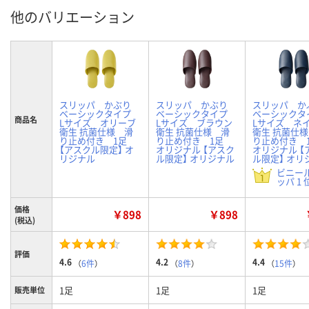
他のバリエーション
スリッパ かぶり
スリッパ かぶり
スリッパ 
ベーシックタイプ
ベーシックタイプ
ベーシック
商品名
Lサイズ オリーブ
Lサイズ ブラウン
Lサイズ ネ
衛生 抗菌仕様 滑
衛生 抗菌仕様 滑
衛生 抗菌仕
り止め付き 1足
り止め付き 1足
り止め付き
【アスクル限定】 オ
オリジナル 【アスク
オリジナル 【
リジナル
ル限定】 オリジナル
ル限定】 オリ
ビニー
ッパ 1 
価格
￥898
￥898
(税込)
評価
4.6
4.2
4.4
（
6件
）
（
8件
）
（
15件
）
1足
1足
1足
販売単位