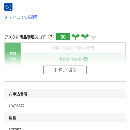
アイコンの説明
50
アスクル商品環境スコア
環境に配慮した材料を使用
容器
包装
省資源・無包装
詳しく見る
分別・リサイクルしやすい設計
環境に配慮した材料を使用
商品
お申込番号
本体
省資源・省エネ・節水
UW08872
分別・リサイクルしやすい設計
型番
独自の回収スキームがある
仕組
578087