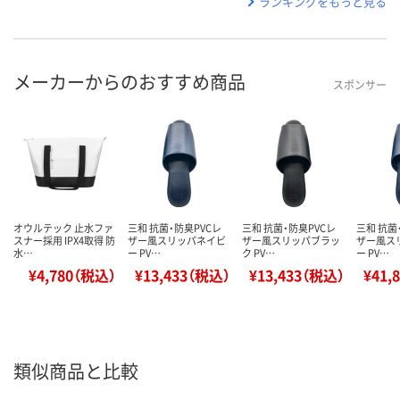
ランキングをもっと見る
メーカーからのおすすめ商品
スポンサー
オウルテック 止水ファ
三和 抗菌・防臭PVCレ
三和 抗菌・防臭PVCレ
三和 抗菌
スナー採用 IPX4取得 防
ザー風スリッパネイビ
ザー風スリッパブラッ
ザー風ス
水…
ー PV…
ク PV…
ー PV…
¥4,780（税込）
¥13,433（税込）
¥13,433（税込）
¥41,
類似商品と比較