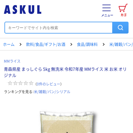
カゴ
メニュー
ホーム
飲料/食品/ギフト/お酒
食品/調味料
米/雑穀/パン
MMライス
青森県産 まっしぐら 5kg 無洗米 令和7年産 MMライス 米 お米 オリ
ジナル
（
0
件のレビュー
）
ランキングを見る：
米/雑穀/パン/シリアル