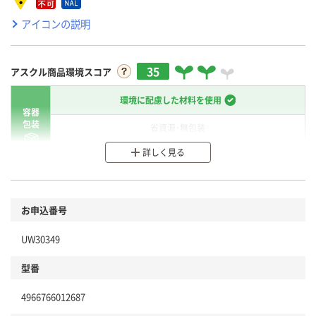
アイコンの説明
35
アスクル商品環境スコア
環境に配慮した材料を使用
容器
包装
省資源・無包装
詳しく見る
分別・リサイクルしやすい設計
環境に配慮した材料を使用
商品
お申込番号
本体
省資源・省エネ・節水
UW30349
分別・リサイクルしやすい設計
型番
独自の回収スキームがある
4966766012687
仕組
アスクルで資源循環している