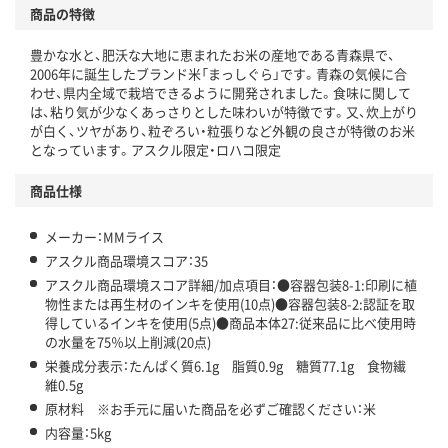
商品の特徴
温室効果ガスなどの削減
豊かな水と、肥沃な大地に恵まれたお米の産地である青森県で、
この商品の環境配慮ポイントです。下記商品詳細「
2006年に誕生したブランド米「まっしぐら」です。青森の気候に合
アスクル商品環境スコア詳細／加点項目
」で確認できます。
わせ、県内全域で栽培できるように開発されました。食味に関して
は、粘り気が少なくあっさりとした味わいが特徴です。又、炊上がり
が白く、ツヤがあり、粒ぞろい・粒張りなど外観の良さが特徴のお米
となっています。アスクル限定・ロハコ限定
商品仕様
メーカー：MMライス
アスクル商品環境スコア：35
アスクル商品環境スコア詳細/加点項目：●容器包装8-1:印刷に植
物性または再生材のインキを使用(10点)●容器包装8-2:認証を取
得しているインキを使用(5点)●商品本体27:従来品に比べ使用時
の水量を75％以上削減(20点)
栄養成分表示：たんぱく質6.1g 脂質0.9g 糖質77.1g 食物繊
維0.5g
原材料 ※お手元に届いた商品を必ずご確認ください：米
内容量：5kg