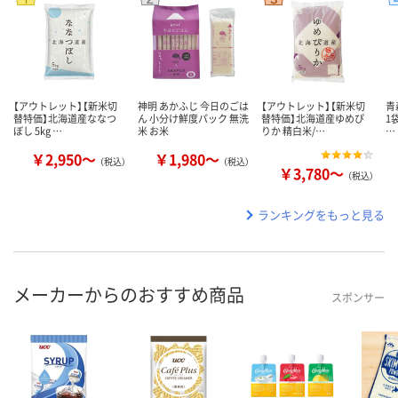
【アウトレット】【新米切
神明 あかふじ 今日のごは
【アウトレット】【新米切
青
替特価】北海道産ななつ
ん 小分け鮮度パック 無洗
替特価】北海道産ゆめぴ
1
ぼし 5kg …
米 お米
りか 精白米/…
…
￥2,950～
￥1,980～
（税込）
（税込）
￥3,780～
（税込）
ランキングをもっと見る
メーカーからのおすすめ商品
スポンサー