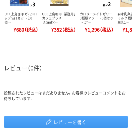
UCC上島珈琲 ガムシロ
UCC上島珈琲 「業務用」
カロリーメイトゼリー
森永乳業
ップ 9g 1セット（60
カフェプラス
3種類アソート 6個セッ
ミルク 脱
個…
（4.5ml×…
ト（ア…
生乳1…
¥680（税込）
¥352（税込）
¥1,296（税込）
¥1,
レビュー（0件）
投稿されたレビューはまだありません。お客様のレビューコメントをお
待ちしています。
レビューを書く