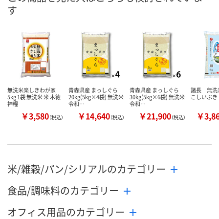
す
無洗米楽しきわが家
青森県産 まっしぐら
青森県産 まっしぐら
諸長 無洗
5kg 1袋 無洗米 米 木徳
20kg(5kg×4袋) 無洗米
30kg(5kg×6袋) 無洗米
こしいぶき
神糧
令和…
令和…
￥3,580
￥14,640
￥21,900
￥3,8
（税込）
（税込）
（税込）
米/雑穀/パン/シリアルのカテゴリー
食品/調味料のカテゴリー
オフィス用品のカテゴリー