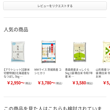
レビューをリクエストする
人気の商品
【アウトレット】【新米
MMライス 茨城県産 コ
青森県産まっしぐら
山形県産つや姫
切替特価】北海道産な
シヒカリ
5kg 1袋 精白米 令和7年
袋 精白米 
なつぼし 5kg …
産 米 …
お米
￥2,950～
￥3,780～
￥3,580
￥5,
（税込）
（税込）
（税込）
この商品を見た人はこちらも検討されていま