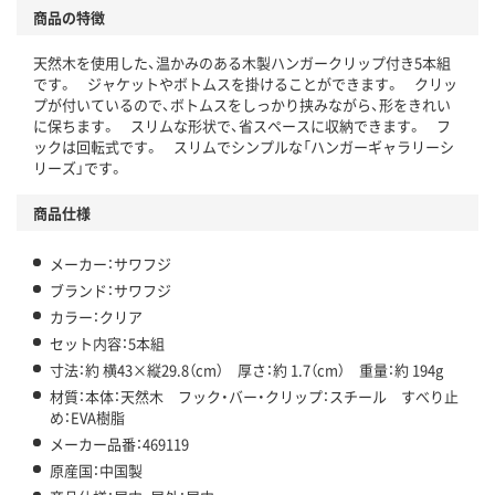
商品の特徴
天然木を使用した、温かみのある木製ハンガークリップ付き5本組
です。 ジャケットやボトムスを掛けることができます。 クリッ
プが付いているので、ボトムスをしっかり挟みながら、形をきれい
に保ちます。 スリムな形状で、省スペースに収納できます。 フ
ックは回転式です。 スリムでシンプルな「ハンガーギャラリーシ
リーズ」です。
商品仕様
メーカー：サワフジ
ブランド：サワフジ
カラー：クリア
セット内容：5本組
寸法：約 横43×縦29.8（cm） 厚さ：約 1.7（cm） 重量：約 194g
材質：本体：天然木 フック・バー・クリップ：スチール すべり止
め：EVA樹脂
メーカー品番：469119
原産国：中国製