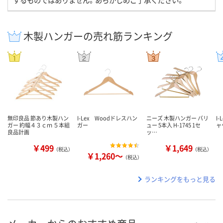
木製ハンガーの売れ筋ランキング
無印良品 節あり木製ハン
I-Lex Woodドレスハン
ニーズ 木製ハンガー バリ
I
ガー 約幅４３ｃｍ ５本組
ガー
ュー 5本入 H-1745 1セ
ャ
良品計画
ッ…
￥499
￥1,649
（税込）
（税込）
￥1,260～
（税込）
ランキングをもっと見る