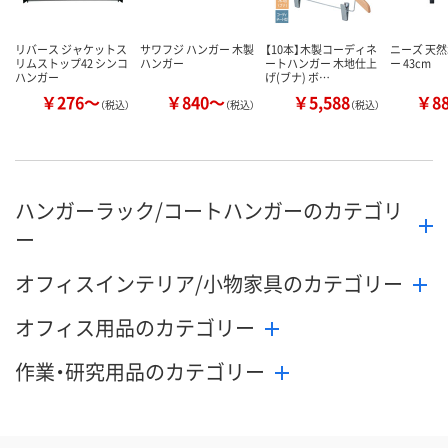
リバース ジャケットス
サワフジ ハンガー 木製
【10本】木製コーディネ
ニーズ 天
リムストップ42 シンコ
ハンガー
ートハンガー 木地仕上
ー 43cm
ハンガー
げ(ブナ) ボ…
￥276～
￥840～
￥5,588
￥8
（税込）
（税込）
（税込）
ハンガーラック/コートハンガーのカテゴリ
ー
オフィスインテリア/小物家具のカテゴリー
オフィス用品のカテゴリー
作業・研究用品のカテゴリー