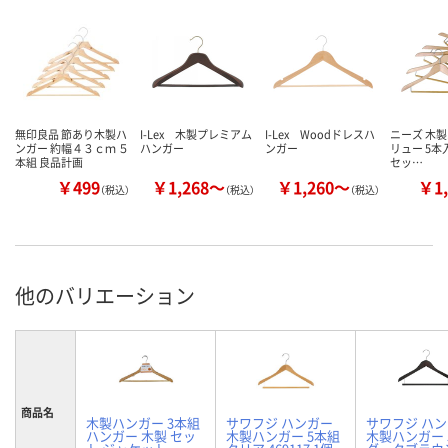
無印良品 節あり木製ハ
I-Lex 木製プレミアム
I-Lex Woodドレスハ
ニーズ 木製
ンガー 約幅４３ｃｍ ５
ハンガー
ンガー
リュー 5本入 
本組 良品計画
セッ…
￥499
￥1,268～
￥1,260～
￥1,
（税込）
（税込）
（税込）
他のバリエーション
商品名
木製ハンガー 3本組
サワフジ ハンガー
サワフジ ハ
ハンガー 木製 セッ
木製ハンガー 5本組
木製ハンガー 