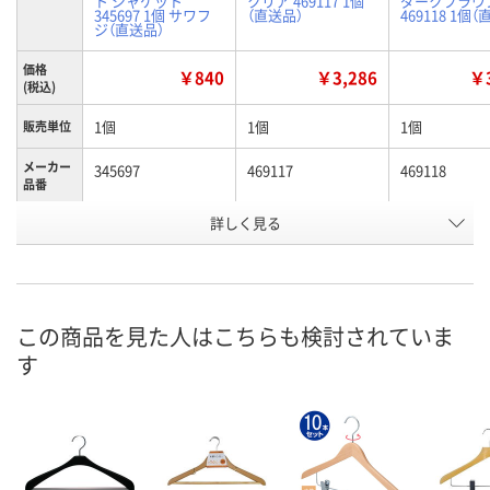
ト ジャケット
クリア 469117 1個
ダークブラウ
345697 1個 サワフ
（直送品）
469118 1個
ジ（直送品）
価格
￥840
￥3,286
￥3
(税込)
1個
1個
1個
販売単位
メーカー
345697
469117
469118
品番
お申込番
詳しく見る
HN87748
UW33419
UW33421
号
あり
直送品
在庫
8月14日（金）
お届け日
この商品を見た人はこちらも検討されていま
す
数量
在庫切れです
お取り扱い終
（次回入荷日未定）
した
カゴへ