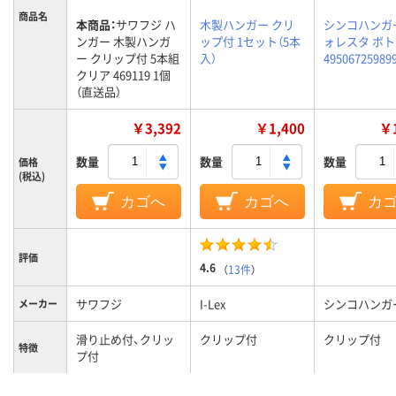
商品名
本商品：
サワフジ ハ
木製ハンガー クリ
シンコハンガ
ンガー 木製ハンガ
ップ付 1セット（5本
ォレスタ ボ
ー クリップ付 5本組
入）
49506725989
クリア 469119 1個
（直送品）
￥3,392
￥1,400
￥1
数量
数量
数量
価格
(税込)
カゴへ
カゴへ
カ
評価
4.6
（
13件
）
サワフジ
I-Lex
シンコハンガ
メーカー
滑り止め付、クリッ
クリップ付
クリップ付
特徴
プ付