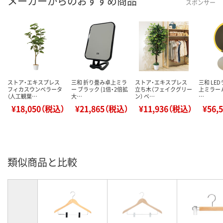
メーカーからのおすすめ商品
スポンサー
ストア・エキスプレス
三和 折り畳み卓上ミラ
ストア・エキスプレス
三和 LE
フィカスウンベラータ
ー ブラック (1倍・2倍拡
立ち木（フェイクグリー
上ミラー 
（人工観葉…
大…
ン） ベ…
…
¥18,050（税込）
¥21,865（税込）
¥11,936（税込）
¥56,
類似商品と比較