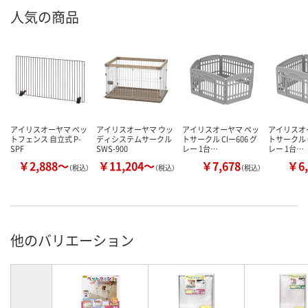
人気の商品
アイリスオーヤマ ペッ
アイリスオーヤマ ウッ
アイリスオーヤマ ペッ
アイリスオ
トフェンス 自立式 P-
ディシステムサークル
トサークル CIー606 グ
トサークル C
SPF
SWS-900
レー 1台…
レー 1台…
￥2,888～
￥11,204～
￥7,678
￥6,
（税込）
（税込）
（税込）
他のバリエーション