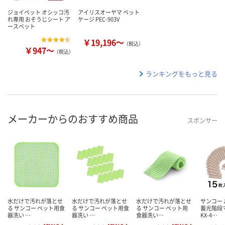
ジョイペット オシッコ汚
アイリスオーヤマ ペット
れ専用 おそうじシート ア
ケージ PEC-903V
ースペット
￥19,196～
（税込）
￥947～
（税込）
ランキングをもっと見る
メーカーからのおすすめ商品
スポンサー
水だけで汚れが落とせ
水だけで汚れが落とせ
水だけで汚れが落とせ
サンコー
る サンコー ペット用食
る サンコー ペット用食
る サンコー ペット用
蓄光階段
器洗い …
器洗い …
食器洗い…
KX-4…