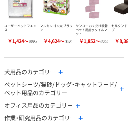
ユーザー ペットフエン
マルカン ゴン太 ブラウ
サンコー おくだけ吸着
セルタン 
ス
ン
ペット用撥水タイルマ
プ
ット
￥1,424～
￥4,624～
￥1,852～
￥8,3
（税込）
（税込）
（税込）
犬用品のカテゴリー
ペットシーツ/猫砂/ドッグ・キャットフード/
ペット用品のカテゴリー
オフィス用品のカテゴリー
作業・研究用品のカテゴリー