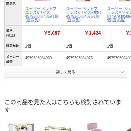
商品名
ユーザー ペットフ
ユーザー ペットフ
ユーザー ペ
エンスSサイズ
ェンスSサイズ2枚組
ェンスMサイ
4979305084069 1個
4979305084076 1個
組 497930508
（直送品）
（直送品）
個（直送品）
価格
￥5,087
￥1,424
￥1
(税込)
1個
1個
1個
販売単位
メーカー
4979305084069
4979305084076
49793050840
品番
お申込番
詳しく見る
UW33830
UW33829
UW33832
号
直送品
直送品
直送品
在庫
8月24日（月）まで
8月24日（月）まで
8月24日（月）
お届け日
この商品を見た人はこちらも検討されていま
す
数量
数量
数量
カゴへ
カゴへ
カ