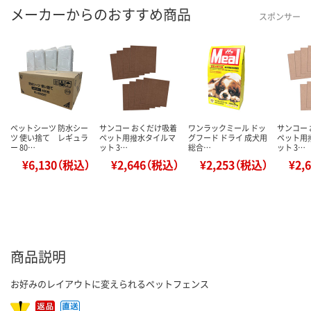
メーカーからのおすすめ商品
スポンサー
ペットシーツ 防水シー
サンコー おくだけ吸着
ワンラックミール ドッ
サンコー
ツ 使い捨て レギュラ
ペット用撥水タイルマ
グフード ドライ 成犬用
ペット用
ー 80…
ット 3…
総合…
ット 3…
¥6,130（税込）
¥2,646（税込）
¥2,253（税込）
¥2,
商品説明
お好みのレイアウトに変えられるペットフェンス