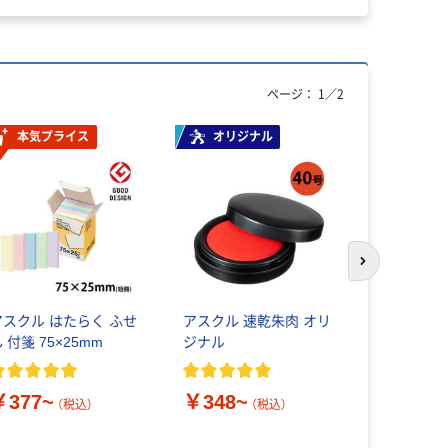
ページ：
1
／
2
本気プライス
オリジナル
人気商品
次のスライド
アスクル はたらく ふせ
アスクル 速乾朱肉 オリ
ジョインテ
 付箋 75×25mm
ジナル
鑑ふき B63
￥207
（
￥377~
￥348~
（税込）
（税込）