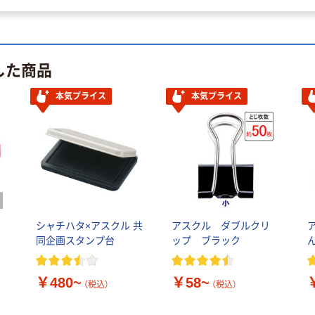
した商品
本気プライス
本気プライス
シャチハタ×アスクル 共
アスクル ダブルクリ
同企画スタンプ台
ップ ブラック
ん
￥480~
￥58~
（税込）
（税込）