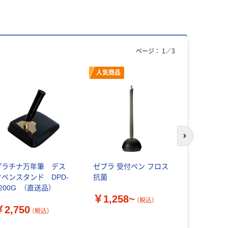
ページ：
1
／
3
人気商品
人気商品
次のスライド
プラチナ万年筆 デス
ゼブラ 受付ペン フロス
シンビ 757
クペンスタンド DPD-
抗菌
デスクペン
200G （直送品）
ツ WNO-10
￥1,258~
（税込）
￥2,750
￥2,200
（税込）