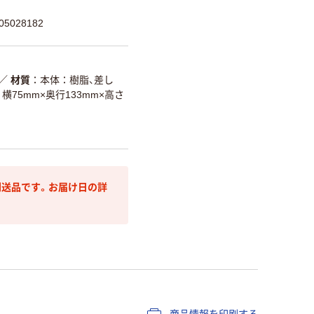
5028182
／
材質
本体：樹脂、差し
横75mm×奥行133mm×高さ
送品です。お届け日の詳
商品情報を印刷する