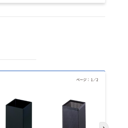
ページ：
1
／
2