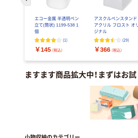
前のスライドへ
 ペンスタ
エコー金属 半透明ペン
アスクルペンスタンド
黒 PS-
立て(筒状) 1199-538 1
アクリル フロスト オ
送品）
個
ジナル
(
1
)
(
1
)
(
29
)
￥145
￥366
込）
（税込）
（税込）
ますます商品拡大中！まずはお試
小物収納のカテゴリー