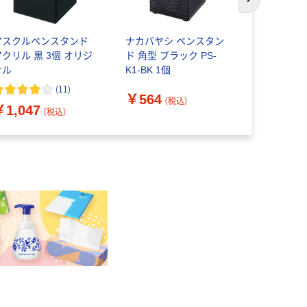
次のスライド
アスクルペンスタンド
ナカバヤシ ペンスタン
ソニック 
アクリル 黒 3個 オリジ
ド 角型 ブラック PS-
スタンド 
ナル
K1-BK 1個
ガナイザー LV
(
11
)
￥564
（税込）
￥1,047
￥764
（税込）
（