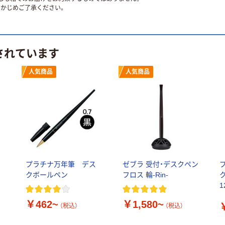
かじめご了承ください。
されています
人気商品
人気商品
ス
プラチナ万年筆 デス
ゼブラ 受付・デスクペン
クボールペン
フロス 輪-Rin-
1
￥462~
￥1,580~
（税込）
（税込）