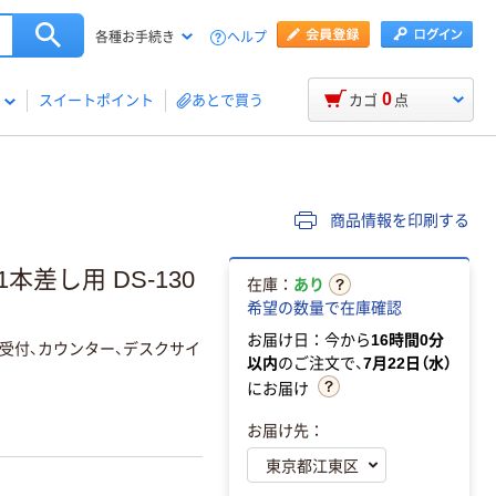
ヘルプ
各種お手続き
0
スイートポイント
あとで買う
カゴ
点
商品情報を印刷する
差し用 DS-130
在庫：
あり
希望の数量で在庫確認
お届け日：今から
16時間0分
受付、カウンター、デスクサイ
以内
のご注文で、
7月22日（水）
にお届け
お届け先：